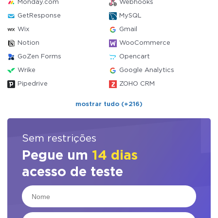
Monday.com
Webhooks
GetResponse
MySQL
Wix
Gmail
Notion
WooCommerce
GoZen Forms
Opencart
Wrike
Google Analytics
Pipedrive
ZOHO CRM
mostrar tudo (+216)
Sem restrições
Pegue um
14 dias
acesso de teste