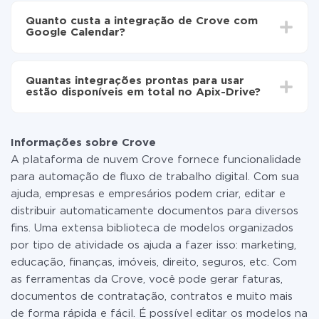
Agora os dados serão transferidos
o tempo de configuração pode variar e estar entre 5 e
automaticamente de Crove para Google Calendar
Quanto custa a integração de Crove com
30 minutos. Em média, a configuração leva de 10 a 15
Google Calendar?
minutos.
Não é preciso pagar nada pela integração em si, e
todas as funcionalidades estão disponíveis em todas
Quantas integrações prontas para usar
as tarifas. Você paga apenas pela quantidade de
estão disponíveis em total no Apix-Drive?
dados que é realmente transferida de um de seus
sistemas para outro por meio do nosso serviço. Se
No momento, temos prontas para usar296 +
você tem uma pequena quantidade de dados por mês,
integrações, além de Crove e Google Calendar
pode usar com segurança um plano de tarifa gratuita
Informações sobre Crove
ou mudar para um de pago, se necessário. Mais
A plataforma de nuvem Crove fornece funcionalidade
detalhes sobre
tarifas
.
para automação de fluxo de trabalho digital. Com sua
ajuda, empresas e empresários podem criar, editar e
distribuir automaticamente documentos para diversos
fins. Uma extensa biblioteca de modelos organizados
por tipo de atividade os ajuda a fazer isso: marketing,
educação, finanças, imóveis, direito, seguros, etc. Com
as ferramentas da Crove, você pode gerar faturas,
documentos de contratação, contratos e muito mais
de forma rápida e fácil. É possível editar os modelos na