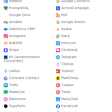
AWeber
Google Contacts
PostgreSQL
ActiveCampaign
Google Drive
RSS
Airtable
Google Sheets
Salesforce CRM
Asana
Instagram
Slack
BulkSMS
Intercom
Stripe
ClickSend
Kit (anteriormente
Telegram
ConvertKit)
ClickUp
Leeloo
Todoist
Constant Contact
MailChimp
Trello
Copper
MailerLite
Twilio
Elementor
ManyChat
Typeform
Facebook