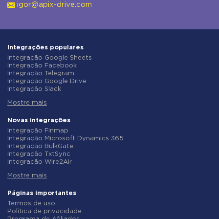
igor@apix-drive.com
Integrações populares
Integração Google Sheets
Integração Facebook
Integração Telegram
Integração Google Drive
Integração Slack
Integração MailChimp
Mostre mais
Integração Gmail
Integração Trello
Integração ClickUp
Novas integrações
Integração Airtable
Integração Finmap
Integração Google Contacts
Integração Microsoft Dynamics 365
Integração OpenAI (ChatGPT)
Integração BulkGate
Integração Instagram
Integração TxtSync
Integração ActiveCampaign
Integração Wire2Air
Integração Typeform
Integração Corezoid
Integração Salesforce CRM
Mostre mais
Integração Infobip
Integração Monday.com
Integração Instasent
Integração Notion
Integração AtomPark
Páginas importantes
Integração Stripe
Integração TXTImpact
Termos de uso
Integração AWeber
Integração Campaign Monitor
Política de privacidade
Integração Asana
Integração CM.com