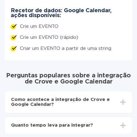
Recetor de dados: Google Calendar,
ações disponíveis:
Crie um EVENTO
Crie um EVENTO (rápido)
Criar um EVENTO a partir de uma string
Perguntas populares sobre a integração
de Crove e Google Calendar
Como acontece a integração de Crove e
Google Calendar?
Para começar é preciso
registar-se no ApiX-Drive
Escolha quais dados transferir de Crove para
Quanto tempo leva para integrar?
Google Calendar
Ative a atualização automática
Dependendo do sistema com o qual você vai integrar,