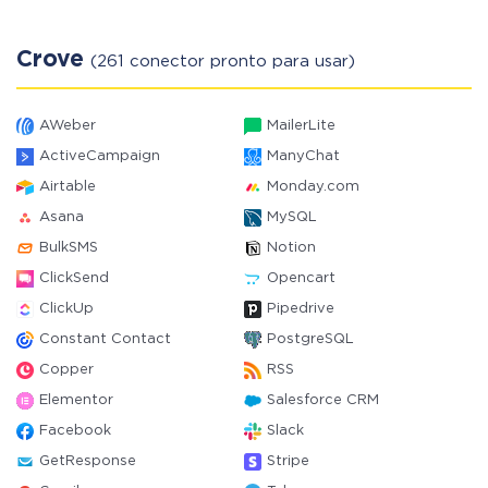
Crove
(261 conector pronto para usar)
AWeber
MailerLite
ActiveCampaign
ManyChat
Airtable
Monday.com
Asana
MySQL
BulkSMS
Notion
ClickSend
Opencart
ClickUp
Pipedrive
Constant Contact
PostgreSQL
Copper
RSS
Elementor
Salesforce CRM
Facebook
Slack
GetResponse
Stripe