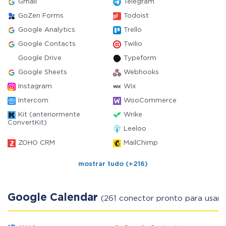
Gmail
Telegram
GoZen Forms
Todoist
Google Analytics
Trello
Google Contacts
Twilio
Google Drive
Typeform
Google Sheets
Webhooks
Instagram
Wix
Intercom
WooCommerce
Kit (anteriormente
Wrike
ConvertKit)
Leeloo
ZOHO CRM
MailChimp
mostrar tudo (+216)
Google Calendar
(261 conector pronto para usar)