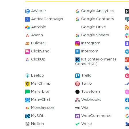
AWeber
Google Analytics
ActiveCampaign
Google Contacts
Airtable
Google Drive
Asana
Google Sheets
BulkSMS
Instagram
ClickSend
Intercom
ClickUp
Kit (anteriormente
ConvertKit)
Leeloo
Trello
MailChimp
Twilio
MailerLite
Typeform
ManyChat
Webhooks
Monday.com
Wix
MySQL
WooCommerce
Notion
Wrike