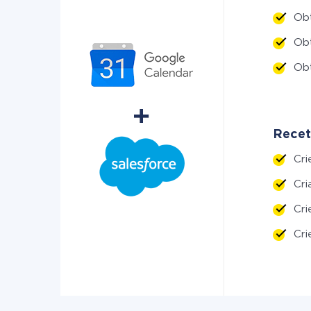
Ob
Ob
Obt
Recet
Cri
Cri
Cr
Cr