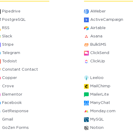
Pipedrive
AWeber
PostgreSQL
ActiveCampaign
RSS
Airtable
Slack
Asana
Stripe
BulkSMS
Telegram
ClickSend
Todoist
ClickUp
Constant Contact
Copper
Leeloo
Crove
MailChimp
Elementor
MailerLite
Facebook
ManyChat
GetResponse
Monday.com
Gmail
MySQL
GoZen Forms
Notion