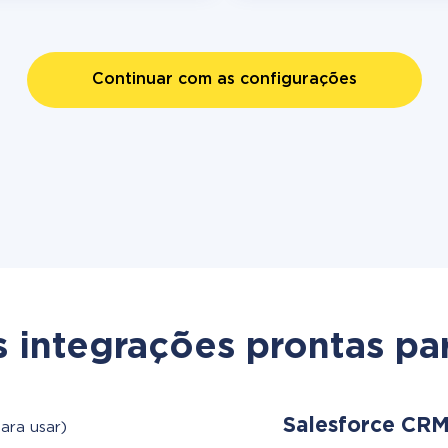
Continuar com as configurações
s integrações prontas par
Salesforce CR
ara usar)