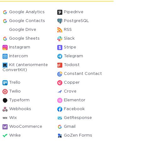
Google Analytics
Pipedrive
Google Contacts
PostgreSQL
Google Drive
RSS
Google Sheets
Slack
Instagram
Stripe
Intercom
Telegram
Kit (anteriormente
Todoist
ConvertKit)
Constant Contact
Trello
Copper
Twilio
Crove
Typeform
Elementor
Webhooks
Facebook
Wix
GetResponse
WooCommerce
Gmail
Wrike
GoZen Forms