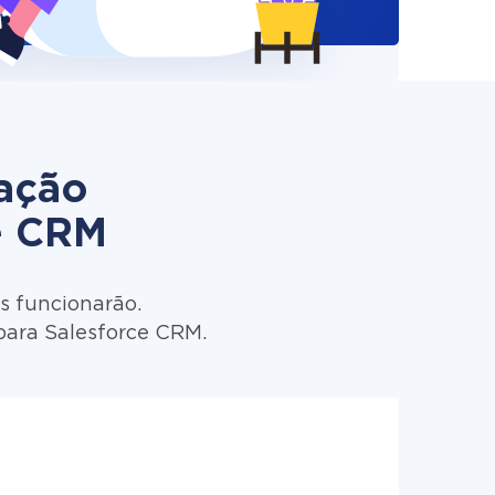
zação
e CRM
s funcionarão.
para Salesforce CRM.