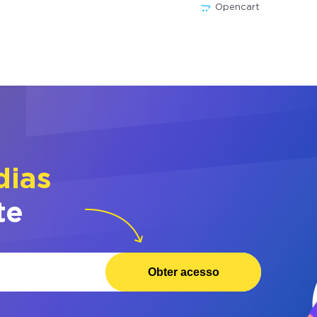
Opencart
dias
te
Obter acesso