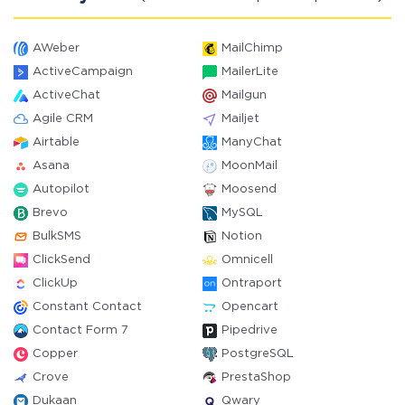
AWeber
MailChimp
ActiveCampaign
MailerLite
ActiveChat
Mailgun
Agile CRM
Mailjet
Airtable
ManyChat
Asana
MoonMail
Autopilot
Moosend
Brevo
MySQL
BulkSMS
Notion
ClickSend
Omnicell
ClickUp
Ontraport
Constant Contact
Opencart
Contact Form 7
Pipedrive
Copper
PostgreSQL
Crove
PrestaShop
Dukaan
Qwary