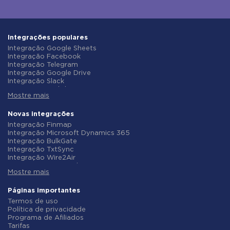
Integrações populares
Integração Google Sheets
Integração Facebook
Integração Telegram
Integração Google Drive
Integração Slack
Integração MailChimp
Mostre mais
Integração Gmail
Integração Trello
Integração ClickUp
Novas integrações
Integração Airtable
Integração Finmap
Integração Google Contacts
Integração Microsoft Dynamics 365
Integração OpenAI (ChatGPT)
Integração BulkGate
Integração Instagram
Integração TxtSync
Integração ActiveCampaign
Integração Wire2Air
Integração Typeform
Integração Corezoid
Integração Salesforce CRM
Mostre mais
Integração Infobip
Integração Monday.com
Integração Instasent
Integração Notion
Integração AtomPark
Páginas importantes
Integração Stripe
Integração TXTImpact
Termos de uso
Integração AWeber
Integração Campaign Monitor
Política de privacidade
Integração Asana
Integração CM.com
Programa de Afiliados
Integração ZOHO CRM
Integração D7 Networks
Tarifas
Integração Webhooks