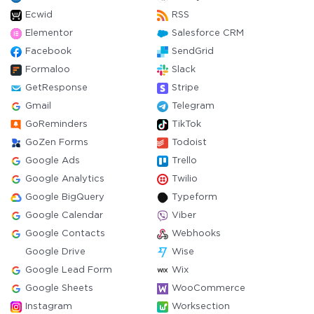
Ecwid
RSS
Elementor
Salesforce CRM
Facebook
SendGrid
Formaloo
Slack
GetResponse
Stripe
Gmail
Telegram
GoReminders
TikTok
GoZen Forms
Todoist
Google Ads
Trello
Google Analytics
Twilio
Google BigQuery
Typeform
Google Calendar
Viber
Google Contacts
Webhooks
Google Drive
Wise
Google Lead Form
Wix
Google Sheets
WooCommerce
Instagram
Worksection