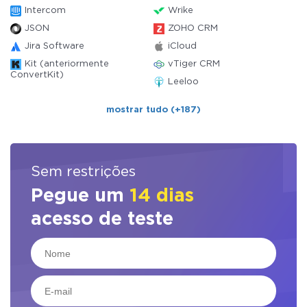
Intercom
Wrike
JSON
ZOHO CRM
Jira Software
iCloud
Kit (anteriormente
vTiger CRM
ConvertKit)
Leeloo
mostrar tudo (+187)
Sem restrições
Pegue um
14 dias
acesso de teste