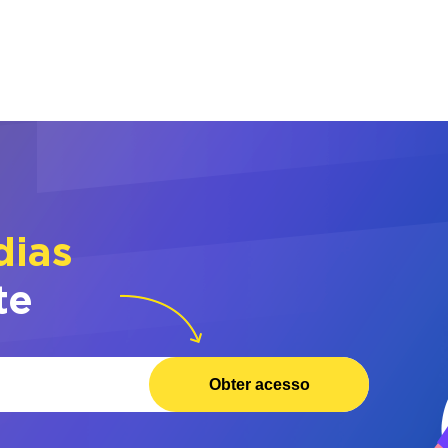
dias
te
Obter acesso