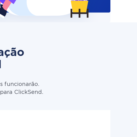
zação
d
s funcionarão.
para ClickSend.