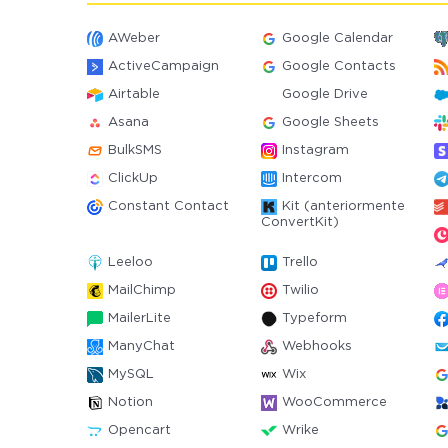
AWeber
Google Calendar
ActiveCampaign
Google Contacts
Airtable
Google Drive
Asana
Google Sheets
BulkSMS
Instagram
ClickUp
Intercom
Constant Contact
Kit (anteriormente
ConvertKit)
Leeloo
Trello
MailChimp
Twilio
MailerLite
Typeform
ManyChat
Webhooks
MySQL
Wix
Notion
WooCommerce
Opencart
Wrike