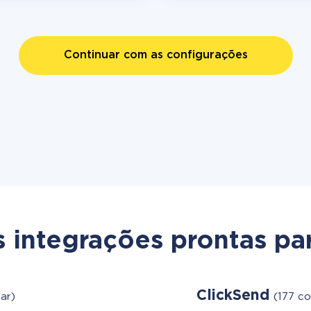
Continuar com as configurações
s integrações prontas par
ClickSend
ar)
(177 c