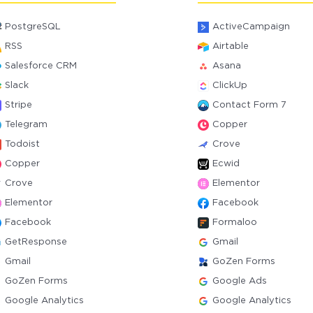
PostgreSQL
ActiveCampaign
RSS
Airtable
Salesforce CRM
Asana
Slack
ClickUp
Stripe
Contact Form 7
Telegram
Copper
Todoist
Crove
Copper
Ecwid
Crove
Elementor
Elementor
Facebook
Facebook
Formaloo
GetResponse
Gmail
Gmail
GoZen Forms
GoZen Forms
Google Ads
Google Analytics
Google Analytics