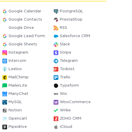
Google Calendar
PostgreSQL
Google Contacts
PrestaShop
Google Drive
RSS
Google Lead Form
Salesforce CRM
Google Sheets
Slack
Instagram
Stripe
Intercom
Telegram
Leeloo
Todoist
MailChimp
Trello
MailerLite
Typeform
ManyChat
Wix
MySQL
WooCommerce
Notion
Wrike
Opencart
ZOHO CRM
Pipedrive
iCloud