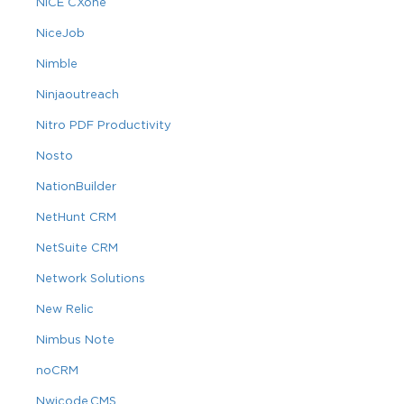
NICE CXone
NiceJob
Nimble
Ninjaoutreach
Nitro PDF Productivity
Nosto
NationBuilder
NetHunt CRM
NetSuite CRM
Network Solutions
New Relic
Nimbus Note
noCRM
Nwicode.CMS