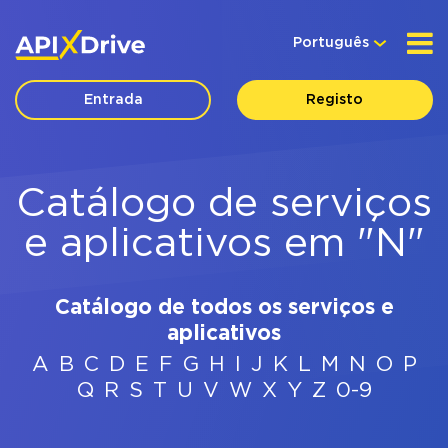
Português
Entrada
Registo
Catálogo de serviços
e aplicativos em "N"
Catálogo de todos os serviços e
aplicativos
A
B
C
D
E
F
G
H
I
J
K
L
M
N
O
P
Q
R
S
T
U
V
W
X
Y
Z
0-9