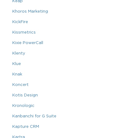
Keap
Khoros Marketing
KickFire
Kissmetrics
Kixie PowerCall
Klenty
Klue
Knak
Koncert
Kotis Design
Kronologic
Kanbanchi for G Suite
Kapture CRM
Kartra