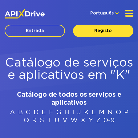
Português
Entrada
Registo
Catálogo de serviços
e aplicativos em "K"
Catálogo de todos os serviços e
aplicativos
A
B
C
D
E
F
G
H
I
J
K
L
M
N
O
P
Q
R
S
T
U
V
W
X
Y
Z
0-9