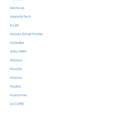
kasta.ua
KazinfoTech
Kcell
Kendo Email Finder
Kickidler
Kiflo PRM
Klaviyo
Kluster
Knovio
Kudos
Kustomer
kvCORE