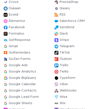
Crove
PrestaShop
Dukaan
Qwary
Ecwid
RSS
Elementor
Salesforce CRM
Facebook
SendGrid
Formaloo
Slack
GetResponse
Stripe
Gmail
Telegram
GoReminders
TikTok
GoZen Forms
Todoist
Google Ads
Trello
Google Analytics
Twilio
Google BigQuery
Typeform
Google Calendar
Viber
Google Contacts
Webhooks
Google Lead Form
Wise
Google Sheets
Wix