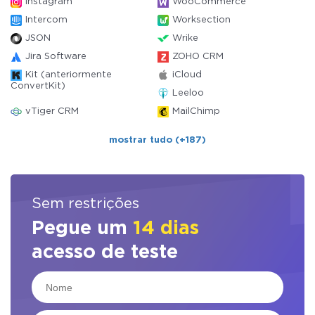
Instagram
WooCommerce
Intercom
Worksection
JSON
Wrike
Jira Software
ZOHO CRM
Kit (anteriormente
iCloud
ConvertKit)
Leeloo
vTiger CRM
MailChimp
mostrar tudo (+187)
Sem restrições
Pegue um
14 dias
acesso de teste