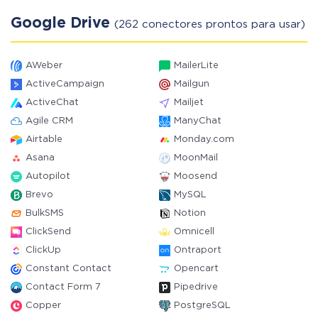
Google Drive
(262 conectores prontos para usar)
AWeber
MailerLite
ActiveCampaign
Mailgun
ActiveChat
Mailjet
Agile CRM
ManyChat
Airtable
Monday.com
Asana
MoonMail
Autopilot
Moosend
Brevo
MySQL
BulkSMS
Notion
ClickSend
Omnicell
ClickUp
Ontraport
Constant Contact
Opencart
Contact Form 7
Pipedrive
Copper
PostgreSQL