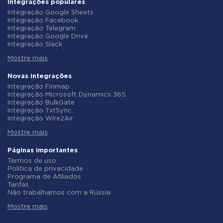
Integrações populares
Integração Google Sheets
Integração Facebook
Integração Telegram
Integração Google Drive
Integração Slack
Integração MailChimp
Mostre mais
Integração Gmail
Integração Trello
Integração ClickUp
Novas integrações
Integração Airtable
Integração Finmap
Integração Google Contacts
Integração Microsoft Dynamics 365
Integração OpenAI (ChatGPT)
Integração BulkGate
Integração Instagram
Integração TxtSync
Integração ActiveCampaign
Integração Wire2Air
Integração Typeform
Integração Corezoid
Integração Salesforce CRM
Mostre mais
Integração Infobip
Integração Monday.com
Integração Instasent
Integração Notion
Integração AtomPark
Páginas importantes
Integração Stripe
Integração TXTImpact
Termos de uso
Integração AWeber
Integração Campaign Monitor
Política de privacidade
Integração Asana
Integração CM.com
Programa de Afiliados
Integração ZOHO CRM
Integração D7 Networks
Tarifas
Integração Webhooks
Integração SMS.to
Não trabalhamos com a Rússia
Integração GetResponse
Integração SMSGlobal
Acordo de Processamento de Dados
Integração WooCommerce
Integração Textlocal
Mostre mais
Politica de reembolso
Integração Pipedrive
Integração ShoutOUT
Desenvolvimento individual
Integração Google Calendar
Integração Apifonica