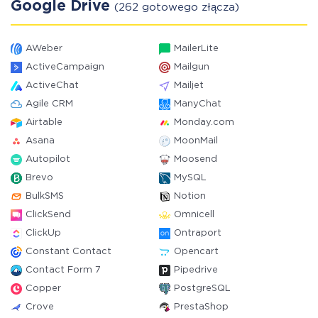
Google Drive
(262 gotowego złącza)
AWeber
MailerLite
ActiveCampaign
Mailgun
ActiveChat
Mailjet
Agile CRM
ManyChat
Airtable
Monday.com
Asana
MoonMail
Autopilot
Moosend
Brevo
MySQL
BulkSMS
Notion
ClickSend
Omnicell
ClickUp
Ontraport
Constant Contact
Opencart
Contact Form 7
Pipedrive
Copper
PostgreSQL
Crove
PrestaShop