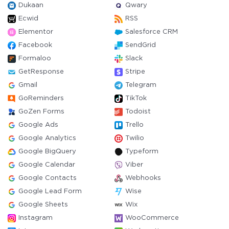
Dukaan
Qwary
Ecwid
RSS
Elementor
Salesforce CRM
Facebook
SendGrid
Formaloo
Slack
GetResponse
Stripe
Gmail
Telegram
GoReminders
TikTok
GoZen Forms
Todoist
Google Ads
Trello
Google Analytics
Twilio
Google BigQuery
Typeform
Google Calendar
Viber
Google Contacts
Webhooks
Google Lead Form
Wise
Google Sheets
Wix
Instagram
WooCommerce