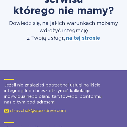
serwisu
którego nie mamy?
Dowiedz się, na jakich warunkach możemy
wdrożyć integrację
z Twoją usługą
na tej stronie
Jeżeli nie znalazłeś potrzebnej usługi na liście
integracji lub chcesz otrzymać kalkulację
indywidualnego planu taryfowego, poinformuj
nas o tym pod adresem:
d.savchuk@apix-drive.com