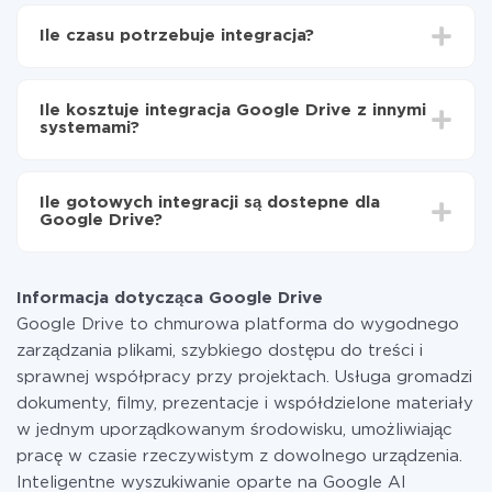
Najpierw
zarejestruj się w ApiX-Drive
Następnie wybierz w interfejsie webowym, z
Ile czasu potrzebuje integracja?
którym serwisem chcesz zintegrować Google Drive
(aktualnie dostępne 335 gotowe konektory)
W zależności od systemu, z którym będziesz
Wybierz, które dane chcesz przenieść z jednego
integrować, czas konfiguracji może się różnić i wynosić
systemu do drugiego
Ile kosztuje integracja Google Drive z innymi
od 5 do 30 minut. Konfiguracja zajmuje średnio 10-15
Włącz aktualizację
systemami?
minut.
Teraz dane będą automatycznie przesyłane z
jednego systemu do drugiego
Za właśnie integrację nie musisz płacić nic, a cała
funkcjonalność jest dostępna we wszystkich taryfach.
Ile gotowych integracji są dostepne dla
Płacisz tylko za ilość danych, która faktycznie jest
Google Drive?
przekazywana z jednego z Twoich systemów do
drugiego za pośrednictwem naszej usługi. Jeśli
W tej chwili są gotowe 335 integracji Google Drive z
dysponujesz niewielką ilością danych miesięcznie,
innymi systemami
możesz bezpiecznie skorzystać z darmowej taryfy lub
Informacja dotycząca Google Drive
w razie potrzeby przełączyć się na płatną. Więcej
Google Drive to chmurowa platforma do wygodnego
informacji o
taryfach
.
zarządzania plikami, szybkiego dostępu do treści i
sprawnej współpracy przy projektach. Usługa gromadzi
dokumenty, filmy, prezentacje i współdzielone materiały
w jednym uporządkowanym środowisku, umożliwiając
pracę w czasie rzeczywistym z dowolnego urządzenia.
Inteligentne wyszukiwanie oparte na Google AI