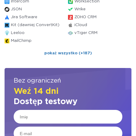
Intercom
Worksection
JSON
Wrike
Jira Software
ZOHO CRM
Kit (dawniej ConvertKit)
iCloud
Leeloo
vTiger CRM
MailChimp
pokaż wszystko (+187)
Bez ograniczeń
Weź 14 dni
Dostęp testowy