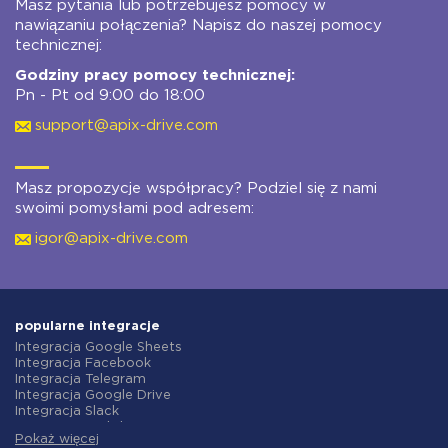
Masz pytania lub potrzebujesz pomocy w
nawiązaniu połączenia? Napisz do naszej pomocy
technicznej:
Godziny pracy pomocy technicznej:
Pn - Pt od 9:00 do 18:00
support@apix-drive.com
Masz propozycje współpracy? Podziel się z nami
swoimi pomysłami pod adresem:
igor@apix-drive.com
popularne integracje
Integracja Google Sheets
Integracja Facebook
Integracja Telegram
Integracja Google Drive
Integracja Slack
Integracja MailChimp
Pokaż więcej
Integracja Gmail