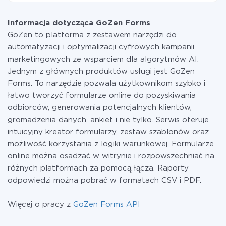
drugiego za pośrednictwem naszej usługi. Jeśli
W tej chwili są gotowe 311 integracji GoZen Forms z
dysponujesz niewielką ilością danych miesięcznie,
innymi systemami
możesz bezpiecznie skorzystać z darmowej taryfy lub
Informacja dotycząca GoZen Forms
w razie potrzeby przełączyć się na płatną. Więcej
GoZen to platforma z zestawem narzędzi do
informacji o
taryfach
.
automatyzacji i optymalizacji cyfrowych kampanii
marketingowych ze wsparciem dla algorytmów AI.
Jednym z głównych produktów usługi jest GoZen
Forms. To narzędzie pozwala użytkownikom szybko i
łatwo tworzyć formularze online do pozyskiwania
odbiorców, generowania potencjalnych klientów,
gromadzenia danych, ankiet i nie tylko. Serwis oferuje
intuicyjny kreator formularzy, zestaw szablonów oraz
możliwość korzystania z logiki warunkowej. Formularze
online można osadzać w witrynie i rozpowszechniać na
różnych platformach za pomocą łącza. Raporty
odpowiedzi można pobrać w formatach CSV i PDF.
Więcej o pracy z
GoZen Forms API