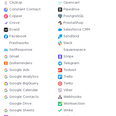
ClickUp
Opencart
Constant Contact
Pipedrive
Copper
PostgreSQL
Crove
PrestaShop
Ecwid
Salesforce CRM
Facebook
SendGrid
Freshworks
Slack
GetResponse
Squarespace
Gmail
Stripe
GoReminders
Telegram
Google Ads
Todoist
Google Analytics
Trello
Google BigQuery
Twilio
Google Calendar
Viber
Google Contacts
Webhooks
Google Drive
Worksection
Google Sheets
Wrike