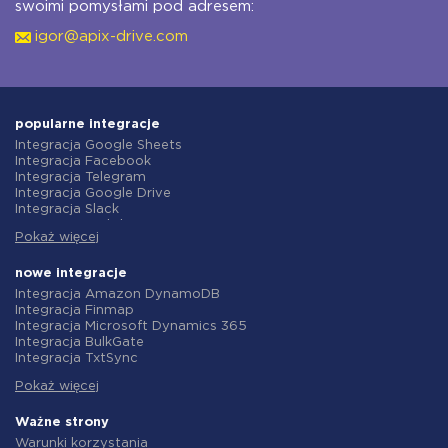
swoimi pomysłami pod adresem:
igor@apix-drive.com
popularne integracje
Integracja Google Sheets
Integracja Facebook
Integracja Telegram
Integracja Google Drive
Integracja Slack
Integracja MailChimp
Pokaż więcej
Integracja Gmail
Integracja Trello
Integracja ClickUp
nowe integracje
Integracja Airtable
Integracja Amazon DynamoDB
Integracja Google Contacts
Integracja Finmap
Integracja OpenAI (ChatGPT)
Integracja Microsoft Dynamics 365
Integracja Instagram
Integracja BulkGate
Integracja ActiveCampaign
Integracja TxtSync
Integracja Typeform
Integracja Wire2Air
Integracja Salesforce CRM
Pokaż więcej
Integracja Corezoid
Integracja Monday.com
Integracja Infobip
Integracja Notion
Integracja Instasent
Ważne strony
Integracja Stripe
Integracja AtomPark
Warunki korzystania