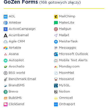
GoZen Forms
(168 gotowych złączy)
AOL
MailChimp
AWeber
MailerLite
ActiveCampaign
Mailgun
Acumbamail
Mailjet
Agile CRM
MeisterTask
Airtable
Messaggio
Asana
Microsoft Outlook
Autopilot
Mobile Text Alerts
Avochato
Monday.com
BSG world
MoonMail
Benchmark Email
Moosend
BrandSMS
MySQL
Brevo
Notion
BulkSMS
Omnicell
ClickSend
Ontraport