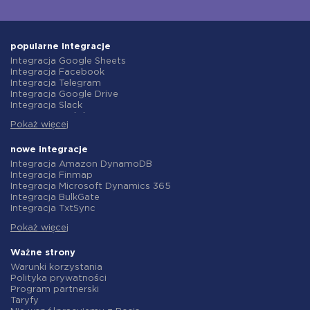
popularne integracje
Integracja Google Sheets
Integracja Facebook
Integracja Telegram
Integracja Google Drive
Integracja Slack
Integracja MailChimp
Pokaż więcej
Integracja Gmail
Integracja Trello
Integracja ClickUp
nowe integracje
Integracja Airtable
Integracja Amazon DynamoDB
Integracja Google Contacts
Integracja Finmap
Integracja OpenAI (ChatGPT)
Integracja Microsoft Dynamics 365
Integracja Instagram
Integracja BulkGate
Integracja ActiveCampaign
Integracja TxtSync
Integracja Typeform
Integracja Wire2Air
Integracja Salesforce CRM
Pokaż więcej
Integracja Corezoid
Integracja Monday.com
Integracja Infobip
Integracja Notion
Integracja Instasent
Ważne strony
Integracja Stripe
Integracja AtomPark
Warunki korzystania
Integracja AWeber
Integracja TXTImpact
Polityka prywatności
Integracja Asana
Integracja Campaign Monitor
Program partnerski
Integracja ZOHO CRM
Integracja CM.com
Taryfy
Integracja Webhooks
Integracja D7 Networks