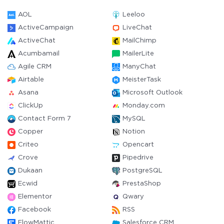
AOL
Leeloo
ActiveCampaign
LiveChat
ActiveChat
MailChimp
Acumbamail
MailerLite
Agile CRM
ManyChat
Airtable
MeisterTask
Asana
Microsoft Outlook
ClickUp
Monday.com
Contact Form 7
MySQL
Copper
Notion
Criteo
Opencart
Crove
Pipedrive
Dukaan
PostgreSQL
Ecwid
PrestaShop
Elementor
Qwary
Facebook
RSS
FlowMattic
Salesforce CRM