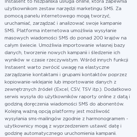
Instasent to hiszpańska usługa online, która zapewnia
informacji o
taryfach
.
użytkownikom zestaw narzędzi marketingu SMS. Za
pomocą panelu internetowego mogą tworzyć,
uruchamiać, zarządzać i analizować swoje kampanie
SMS. Platforma internetowa umożliwia wysyłanie
masowych wiadomości SMS do ponad 200 krajów na
całym świecie. Umożliwia importowanie własnej bazy
danych, tworzenie nowych kampanii i śledzenie ich
wyników w czasie rzeczywistym. Wśród innych funkcji
Instasent warto zwrócić uwagę na elastyczne
zarządzanie kontaktami i grupami kontaktów poprzez
kopiowanie-wklejanie lub importowanie danych z
zewnętrznych źródeł (Excel, CSV, TSV itp.). Dodatkowo
serwis wysyła do użytkowników raporty online z datą i
godziną doręczenia wiadomości SMS do abonentów.
Kolejną ważną opcją platformy jest możliwość
wysyłania sms-mailingów zgodnie z harmonogramem -
użytkownicy mogą z wyprzedzeniem ustawić datę i
godzinę automatycznego uruchomienia kampanii.