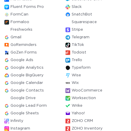
Fluent Forms Pro
Slack
FormCan
SnatchBot
Formaloo
Squarespace
Freshworks
Stripe
Gmail
Telegram
GoReminders
TikTok
GoZen Forms
Todoist
Google Ads
Trello
Google Analytics
Typeform
Google BigQuery
Wise
Google Calendar
Wix
Google Contacts
WooCommerce
Google Drive
Worksection
Google Lead Form
Wrike
Google Sheets
Yahoo!
Infinity
ZOHO CRM
Instagram
ZOHO Inventory