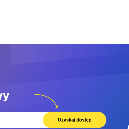
wy
Uzyskaj dostęp