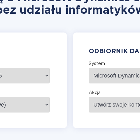
bez udziału informatykó
ODBIORNIK D
System
Akcja