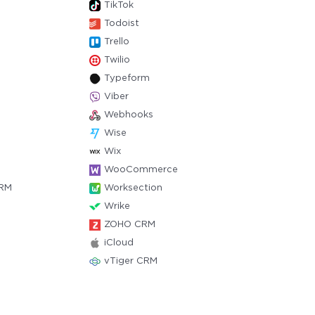
TikTok
Todoist
Trello
Twilio
Typeform
Viber
Webhooks
Wise
Wix
WooCommerce
CRM
Worksection
Wrike
ZOHO CRM
iCloud
vTiger CRM