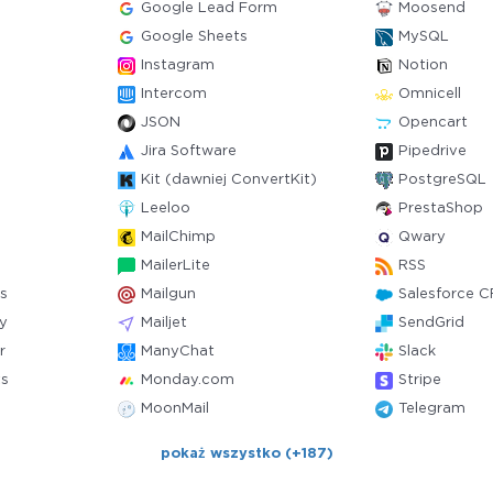
Google Lead Form
Moosend
Google Sheets
MySQL
Instagram
Notion
Intercom
Omnicell
JSON
Opencart
Jira Software
Pipedrive
Kit (dawniej ConvertKit)
PostgreSQL
Leeloo
PrestaShop
MailChimp
Qwary
MailerLite
RSS
s
Mailgun
Salesforce 
y
Mailjet
SendGrid
r
ManyChat
Slack
ts
Monday.com
Stripe
MoonMail
Telegram
pokaż wszystko (+187)