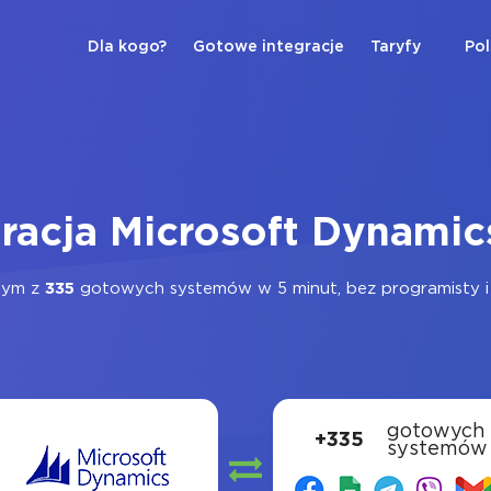
Dla kogo?
Gotowe integracje
Taryfy
Pol
gracja Microsoft Dynamic
nym z
335
gotowych systemów w 5 minut, bez programisty i 
gotowych
+335
systemów