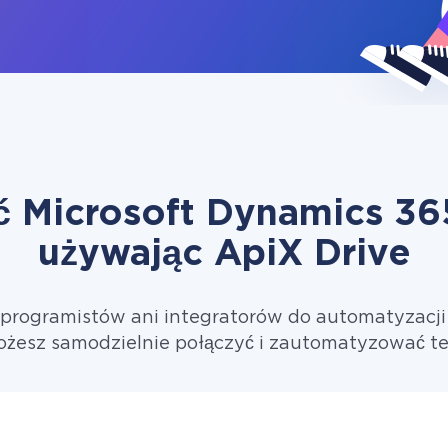
ć Microsoft Dynamics 365
używając ApiX Drive
ć programistów ani integratorów do automatyzacj
ożesz samodzielnie połączyć i zautomatyzować t