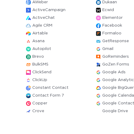
AWeber
Dukaan
ActiveCampaign
Ecwid
ActiveChat
Elementor
Agile CRM
Facebook
Airtable
Formaloo
Asana
GetResponse
Autopilot
Gmail
Brevo
GoReminders
BulkSMS
GoZen Forms
ClickSend
Google Ads
ClickUp
Google Analytic
Constant Contact
Google BigQuer
Contact Form 7
Google Calenda
Copper
Google Contac
Crove
Google Drive