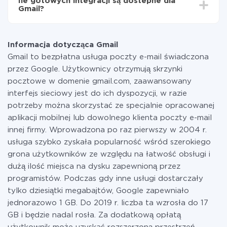
Ile gotowych integracji są dostepne dla
Płacisz tylko za ilość danych, która faktycznie jest
Gmail?
przekazywana z jednego z Twoich systemów do
drugiego za pośrednictwem naszej usługi. Jeśli
W tej chwili są gotowe 335 integracji Gmail z innymi
dysponujesz niewielką ilością danych miesięcznie,
systemami
możesz bezpiecznie skorzystać z darmowej taryfy lub
Informacja dotycząca Gmail
w razie potrzeby przełączyć się na płatną. Więcej
Gmail to bezpłatna usługa poczty e-mail świadczona
informacji o
taryfach
.
przez Google. Użytkownicy otrzymują skrzynki
pocztowe w domenie gmail.com, zaawansowany
interfejs sieciowy jest do ich dyspozycji, w razie
potrzeby można skorzystać ze specjalnie opracowanej
aplikacji mobilnej lub dowolnego klienta poczty e-mail
innej firmy. Wprowadzona po raz pierwszy w 2004 r.
usługa szybko zyskała popularność wśród szerokiego
grona użytkowników ze względu na łatwość obsługi i
dużą ilość miejsca na dysku zapewnioną przez
programistów. Podczas gdy inne usługi dostarczały
tylko dziesiątki megabajtów, Google zapewniało
jednorazowo 1 GB. Do 2019 r. liczba ta wzrosła do 17
GB i będzie nadal rosła. Za dodatkową opłatą