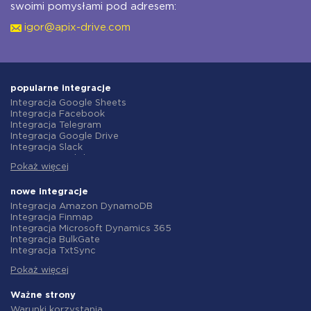
swoimi pomysłami pod adresem:
igor@apix-drive.com
popularne integracje
Integracja Google Sheets
Integracja Facebook
Integracja Telegram
Integracja Google Drive
Integracja Slack
Integracja MailChimp
Pokaż więcej
Integracja Gmail
Integracja Trello
Integracja ClickUp
nowe integracje
Integracja Airtable
Integracja Amazon DynamoDB
Integracja Google Contacts
Integracja Finmap
Integracja OpenAI (ChatGPT)
Integracja Microsoft Dynamics 365
Integracja Instagram
Integracja BulkGate
Integracja ActiveCampaign
Integracja TxtSync
Integracja Typeform
Integracja Wire2Air
Integracja Salesforce CRM
Pokaż więcej
Integracja Corezoid
Integracja Monday.com
Integracja Infobip
Integracja Notion
Integracja Instasent
Ważne strony
Integracja Stripe
Integracja AtomPark
Warunki korzystania