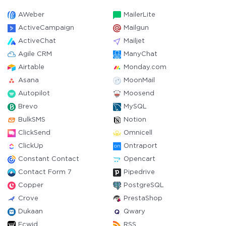
AWeber
MailerLite
ActiveCampaign
Mailgun
ActiveChat
Mailjet
Agile CRM
ManyChat
Airtable
Monday.com
Asana
MoonMail
Autopilot
Moosend
Brevo
MySQL
BulkSMS
Notion
ClickSend
Omnicell
ClickUp
Ontraport
Constant Contact
Opencart
Contact Form 7
Pipedrive
Copper
PostgreSQL
Crove
PrestaShop
Dukaan
Qwary
Ecwid
RSS