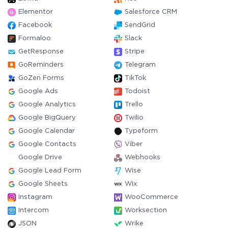
Elementor
Salesforce CRM
Facebook
SendGrid
Formaloo
Slack
GetResponse
Stripe
GoReminders
Telegram
GoZen Forms
TikTok
Google Ads
Todoist
Google Analytics
Trello
Google BigQuery
Twilio
Google Calendar
Typeform
Google Contacts
Viber
Google Drive
Webhooks
Google Lead Form
Wise
Google Sheets
Wix
Instagram
WooCommerce
Intercom
Worksection
JSON
Wrike