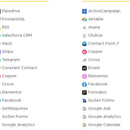
Pipedrive
ActiveCampaign
PostgreSQL
Airtable
RSS
Asana
Salesforce CRM
ClickUp
Slack
Contact Form 7
Stripe
Copper
Telegram
Crove
Constant Contact
Ecwid
Copper
Elementor
Crove
Facebook
Elementor
Formaloo
Facebook
GoZen Forms
GetResponse
Google Ads
GoZen Forms
Google Analytics
Google Analytics
Google Calendar