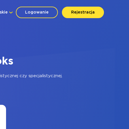
skie
Logowanie
Rejestracja
oks
ycznej czy specjalistycznej.