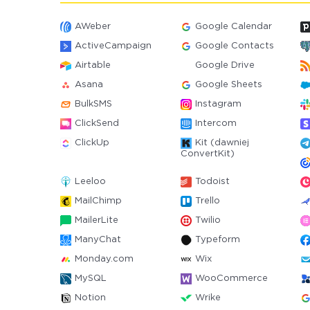
AWeber
Google Calendar
ActiveCampaign
Google Contacts
Airtable
Google Drive
Asana
Google Sheets
BulkSMS
Instagram
ClickSend
Intercom
ClickUp
Kit (dawniej
ConvertKit)
Leeloo
Todoist
MailChimp
Trello
MailerLite
Twilio
ManyChat
Typeform
Monday.com
Wix
MySQL
WooCommerce
Notion
Wrike