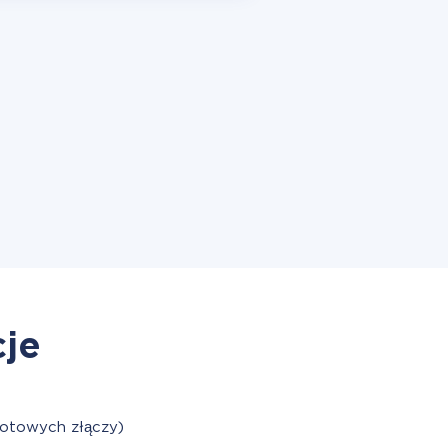
cje
gotowych złączy)