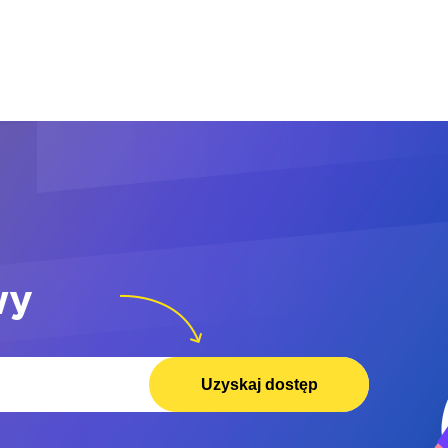
wy
Uzyskaj dostęp