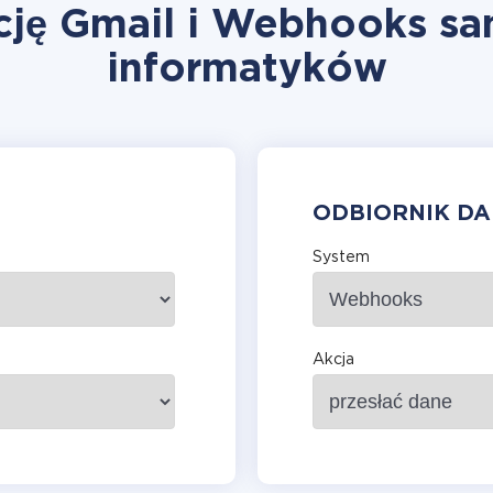
cję Gmail i Webhooks sa
informatyków
ODBIORNIK D
System
Akcja