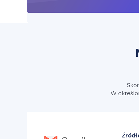
Skon
W określo
Źródł