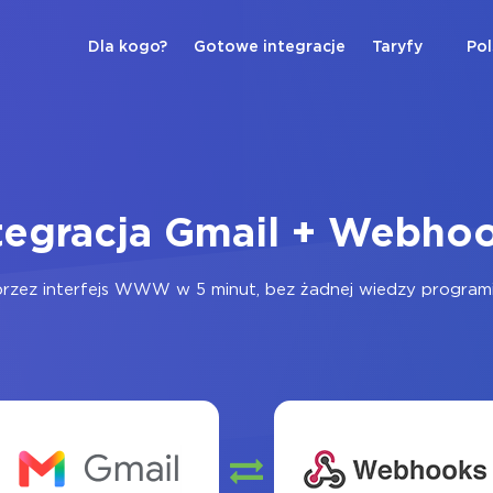
Dla kogo?
Gotowe integracje
Taryfy
Pol
tegracja Gmail + Webho
rzez interfejs WWW w 5 minut, bez żadnej wiedzy programist