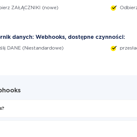
bierz ZAŁĄCZNIKI (nowe)
Odbier
rnik danych: Webhooks, dostępne czynności:
lij DANE (Niestandardowe)
przesła
ebhooks
s?
bhooks
 Gmail do Webhooks