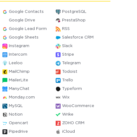
Google Contacts
PostgreSQL
Google Drive
PrestaShop
Google Lead Form
RSS
Google Sheets
Salesforce CRM
Instagram
Slack
Intercom
Stripe
Leeloo
Telegram
MailChimp
Todoist
MailerLite
Trello
ManyChat
Typeform
Monday.com
Wix
MySQL
WooCommerce
Notion
Wrike
Opencart
ZOHO CRM
Pipedrive
iCloud