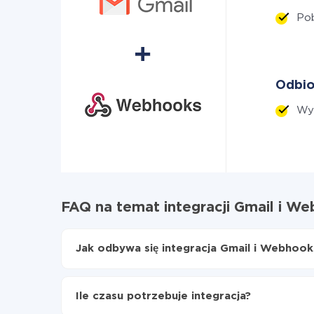
Po
Odbio
Wyś
FAQ na temat integracji Gmail i W
Jak odbywa się integracja Gmail i Webhook
Najpierw
zarejestruj się w ApiX-Drive
Wybierz, jakie dane przenieść z Gmail do We
Ile czasu potrzebuje integracja?
Włącz aktualizację
Teraz dane będą automatycznie przesyłane z