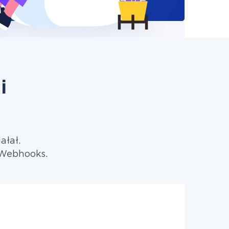
i
ałał.
 Webhooks.