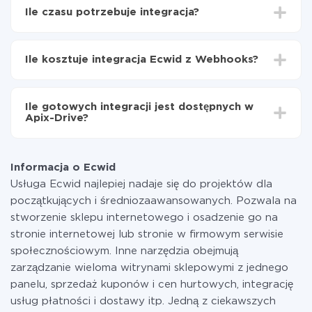
Wybierz, jakie dane przenieść z Ecwid do
Ile czasu potrzebuje integracja?
Webhooks
Włącz aktualizację
W zależności od systemu, z którym będziesz
Teraz dane będą automatycznie przesyłane z
integrować, czas konfiguracji może się różnić i wynosić
Ecwid do Webhooks
Ile kosztuje integracja Ecwid z Webhooks?
od 5 do 30 minut. Konfiguracja zajmuje średnio 10-15
minut.
Za właśnie integrację nie musisz płacić nic, a cała
funkcjonalność jest dostępna we wszystkich taryfach.
Ile gotowych integracji jest dostępnych w
Płacisz tylko za ilość danych, która faktycznie jest
Apix-Drive?
przekazywana z jednego z Twoich systemów do
drugiego za pośrednictwem naszej usługi. Jeśli
W tej chwili zakończyliśmy 296+ integracji oprócz
dysponujesz niewielką ilością danych miesięcznie,
Ecwid i Webhooks
możesz bezpiecznie skorzystać z darmowej taryfy lub
Informacja o Ecwid
w razie potrzeby przełączyć się na płatną. Więcej
Usługa Ecwid najlepiej nadaje się do projektów dla
informacji o
taryfach
.
początkujących i średniozaawansowanych. Pozwala na
stworzenie sklepu internetowego i osadzenie go na
stronie internetowej lub stronie w firmowym serwisie
społecznościowym. Inne narzędzia obejmują
zarządzanie wieloma witrynami sklepowymi z jednego
panelu, sprzedaż kuponów i cen hurtowych, integrację
usług płatności i dostawy itp. Jedną z ciekawszych