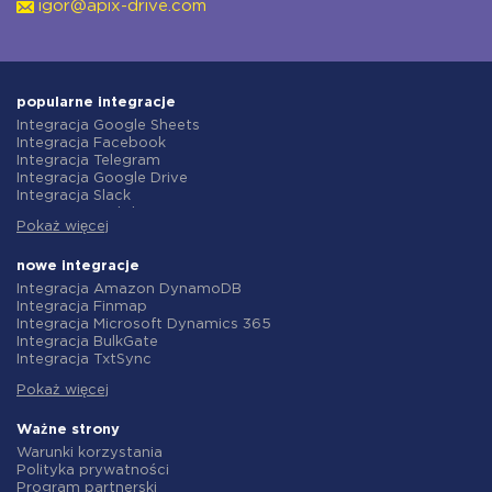
igor@apix-drive.com
popularne integracje
Integracja Google Sheets
Integracja Facebook
Integracja Telegram
Integracja Google Drive
Integracja Slack
Integracja MailChimp
Pokaż więcej
Integracja Gmail
Integracja Trello
Integracja ClickUp
nowe integracje
Integracja Airtable
Integracja Amazon DynamoDB
Integracja Google Contacts
Integracja Finmap
Integracja OpenAI (ChatGPT)
Integracja Microsoft Dynamics 365
Integracja Instagram
Integracja BulkGate
Integracja ActiveCampaign
Integracja TxtSync
Integracja Typeform
Integracja Wire2Air
Integracja Salesforce CRM
Pokaż więcej
Integracja Corezoid
Integracja Monday.com
Integracja Infobip
Integracja Notion
Integracja Instasent
Ważne strony
Integracja Stripe
Integracja AtomPark
Warunki korzystania
Integracja AWeber
Integracja TXTImpact
Polityka prywatności
Integracja Asana
Integracja Campaign Monitor
Program partnerski