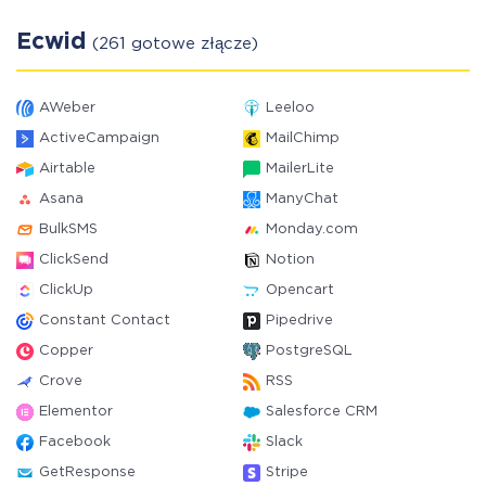
Ecwid
(261 gotowe złącze)
AWeber
Leeloo
ActiveCampaign
MailChimp
Airtable
MailerLite
Asana
ManyChat
BulkSMS
Monday.com
ClickSend
Notion
ClickUp
Opencart
Constant Contact
Pipedrive
Copper
PostgreSQL
Crove
RSS
Elementor
Salesforce CRM
Facebook
Slack
GetResponse
Stripe