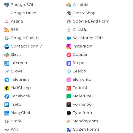
PostgreSQL
Airtable
Google Drive
PrestaShop
Asana
Google Lead Form
RSS
ClickUp
Google Sheets
Salesforce CRM
Contact Form 7
Instagram
Slack
Copper
Intercom
Stripe
Crove
Leeloo
Telegram
Elementor
MailChimp
Todoist
Facebook
MailerLite
Trello
Formaloo
ManyChat
Typeform
Gmail
Monday.com
Wix
GoZen Forms