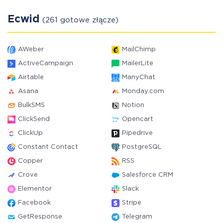
Ecwid
(261 gotowe złącze)
AWeber
MailChimp
ActiveCampaign
MailerLite
Airtable
ManyChat
Asana
Monday.com
BulkSMS
Notion
ClickSend
Opencart
ClickUp
Pipedrive
Constant Contact
PostgreSQL
Copper
RSS
Crove
Salesforce CRM
Elementor
Slack
Facebook
Stripe
GetResponse
Telegram