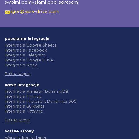
swoimi pomysłami pod adresem:
igor@apix-drive.com
popularne integracje
Integracja Google Sheets
Integracja Facebook
Integracja Telegram
Integracja Google Drive
Integracja Slack
Integracja MailChimp
Pokaż więcej
Integracja Gmail
Integracja Trello
Integracja ClickUp
nowe integracje
Integracja Airtable
Integracja Amazon DynamoDB
Integracja Google Contacts
Integracja Finmap
Integracja OpenAI (ChatGPT)
Integracja Microsoft Dynamics 365
Integracja Instagram
Integracja BulkGate
Integracja ActiveCampaign
Integracja TxtSync
Integracja Typeform
Integracja Wire2Air
Integracja Salesforce CRM
Pokaż więcej
Integracja Corezoid
Integracja Monday.com
Integracja Infobip
Integracja Notion
Integracja Instasent
Ważne strony
Integracja Stripe
Integracja AtomPark
Warunki korzystania