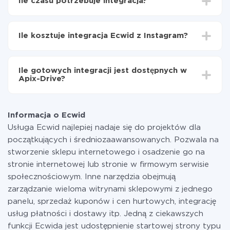
Ile czasu potrzebuje integracja?
Włącz aktualizację
Teraz dane będą automatycznie przesyłane z
W zależności od systemu, z którym będziesz
Ecwid do Instagram
integrować, czas konfiguracji może się różnić i wynosić
Ile kosztuje integracja Ecwid z Instagram?
od 5 do 30 minut. Konfiguracja zajmuje średnio 10-15
minut.
Za właśnie integrację nie musisz płacić nic, a cała
funkcjonalność jest dostępna we wszystkich taryfach.
Ile gotowych integracji jest dostępnych w
Płacisz tylko za ilość danych, która faktycznie jest
Apix-Drive?
przekazywana z jednego z Twoich systemów do
drugiego za pośrednictwem naszej usługi. Jeśli
W tej chwili zakończyliśmy 296+ integracji oprócz
dysponujesz niewielką ilością danych miesięcznie,
Ecwid i Instagram
możesz bezpiecznie skorzystać z darmowej taryfy lub
Informacja o Ecwid
w razie potrzeby przełączyć się na płatną. Więcej
Usługa Ecwid najlepiej nadaje się do projektów dla
informacji o
taryfach
.
początkujących i średniozaawansowanych. Pozwala na
stworzenie sklepu internetowego i osadzenie go na
stronie internetowej lub stronie w firmowym serwisie
społecznościowym. Inne narzędzia obejmują
zarządzanie wieloma witrynami sklepowymi z jednego
panelu, sprzedaż kuponów i cen hurtowych, integrację
usług płatności i dostawy itp. Jedną z ciekawszych
funkcji Ecwida jest udostępnienie startowej strony typu