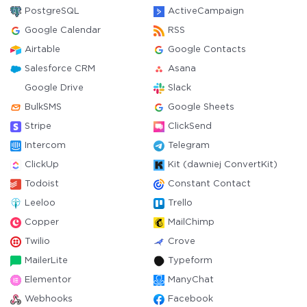
PostgreSQL
ActiveCampaign
Google Calendar
RSS
Airtable
Google Contacts
Salesforce CRM
Asana
Google Drive
Slack
BulkSMS
Google Sheets
Stripe
ClickSend
Intercom
Telegram
ClickUp
Kit (dawniej ConvertKit)
Todoist
Constant Contact
Leeloo
Trello
Copper
MailChimp
Twilio
Crove
MailerLite
Typeform
Elementor
ManyChat
Webhooks
Facebook