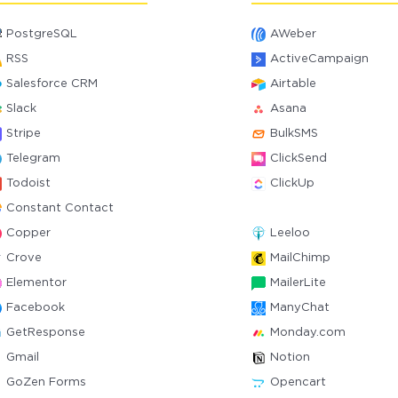
PostgreSQL
AWeber
RSS
ActiveCampaign
Salesforce CRM
Airtable
Slack
Asana
Stripe
BulkSMS
Telegram
ClickSend
Todoist
ClickUp
Constant Contact
Copper
Leeloo
Crove
MailChimp
Elementor
MailerLite
Facebook
ManyChat
GetResponse
Monday.com
Gmail
Notion
GoZen Forms
Opencart