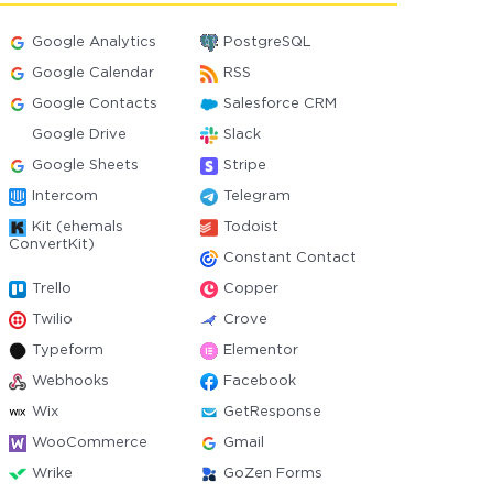
Google Analytics
PostgreSQL
Google Calendar
RSS
Google Contacts
Salesforce CRM
Google Drive
Slack
Google Sheets
Stripe
Intercom
Telegram
Kit (ehemals
Todoist
ConvertKit)
Constant Contact
Trello
Copper
Twilio
Crove
Typeform
Elementor
Webhooks
Facebook
Wix
GetResponse
WooCommerce
Gmail
Wrike
GoZen Forms