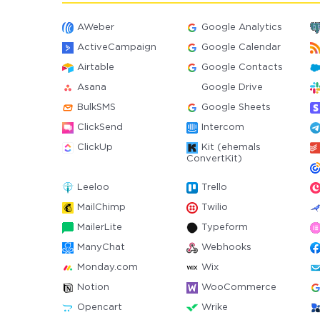
AWeber
Google Analytics
ActiveCampaign
Google Calendar
Airtable
Google Contacts
Asana
Google Drive
BulkSMS
Google Sheets
ClickSend
Intercom
ClickUp
Kit (ehemals
ConvertKit)
Leeloo
Trello
MailChimp
Twilio
MailerLite
Typeform
ManyChat
Webhooks
Monday.com
Wix
Notion
WooCommerce
Opencart
Wrike