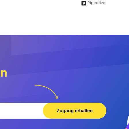
Pipedrive
rn
Zugang erhalten