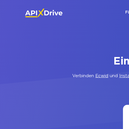
F
Ei
Verbinden
Ecwid
und
Inst