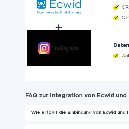
ORD
ORD
Daten
Au
FAQ zur Integration von Ecwid und
Wie erfolgt die Einbindung von Ecwid und 
Zuerst muss man sich
bei ApiX-Drive registrier
Wählen, welche Daten von Ecwid auf Instagra