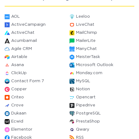
AOL
Leeloo
ActiveCampaign
LiveChat
ActiveChat
MailChimp
Acumbamail
MailerLite
Agile CRM
ManyChat
Airtable
MeisterTask
Asana
Microsoft Outlook
ClickUp
Monday.com
Contact Form 7
MySQL
Copper
Notion
Criteo
Opencart
Crove
Pipedrive
Dukaan
PostgreSQL
Ecwid
PrestaShop
Elementor
Qwary
Facebook
RSS