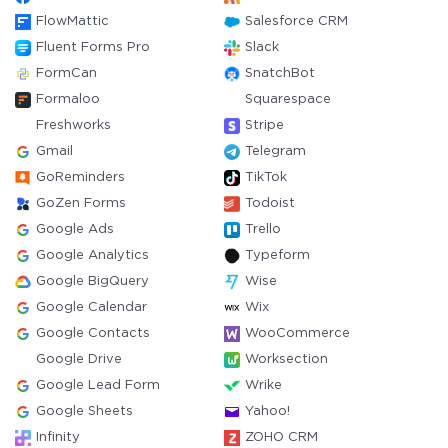
FlowMattic
Salesforce CRM
Fluent Forms Pro
Slack
FormCan
SnatchBot
Formaloo
Squarespace
Freshworks
Stripe
Gmail
Telegram
GoReminders
TikTok
GoZen Forms
Todoist
Google Ads
Trello
Google Analytics
Typeform
Google BigQuery
Wise
Google Calendar
Wix
Google Contacts
WooCommerce
Google Drive
Worksection
Google Lead Form
Wrike
Google Sheets
Yahoo!
Infinity
ZOHO CRM