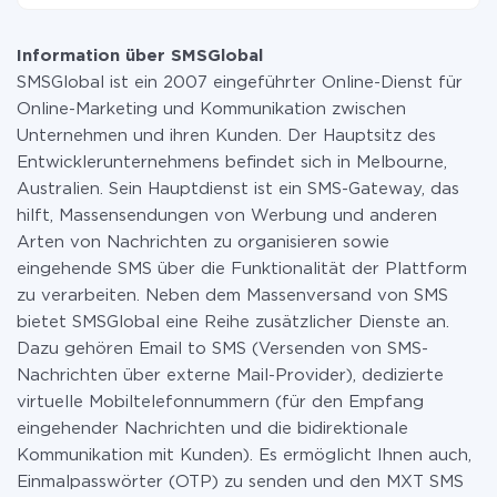
wird. Wenn Sie eine geringe Datenmenge pro Monat
Momentan haben wir 335 Integrationen von SMSGlobal
haben, können Sie einen kostenlosen Plan nutzen und
mit anderen Systemen
bei Bedarf zu einem kostenpflichtigen wechseln.
Information über SMSGlobal
Weitere Informationen zu
Tarifen
.
SMSGlobal ist ein 2007 eingeführter Online-Dienst für
Online-Marketing und Kommunikation zwischen
Unternehmen und ihren Kunden. Der Hauptsitz des
Entwicklerunternehmens befindet sich in Melbourne,
Australien. Sein Hauptdienst ist ein SMS-Gateway, das
hilft, Massensendungen von Werbung und anderen
Arten von Nachrichten zu organisieren sowie
eingehende SMS über die Funktionalität der Plattform
zu verarbeiten. Neben dem Massenversand von SMS
bietet SMSGlobal eine Reihe zusätzlicher Dienste an.
Dazu gehören Email to SMS (Versenden von SMS-
Nachrichten über externe Mail-Provider), dedizierte
virtuelle Mobiltelefonnummern (für den Empfang
eingehender Nachrichten und die bidirektionale
Kommunikation mit Kunden). Es ermöglicht Ihnen auch,
Einmalpasswörter (OTP) zu senden und den MXT SMS