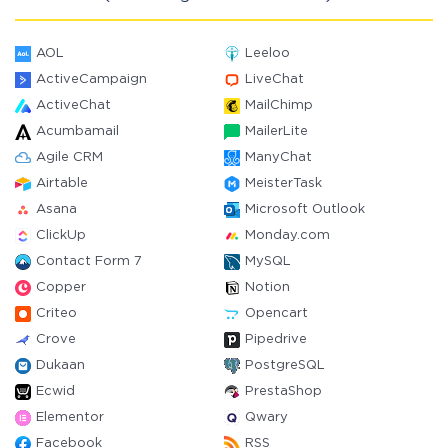
AOL
Leeloo
ActiveCampaign
LiveChat
ActiveChat
MailChimp
Acumbamail
MailerLite
Agile CRM
ManyChat
Airtable
MeisterTask
Asana
Microsoft Outlook
ClickUp
Monday.com
Contact Form 7
MySQL
Copper
Notion
Criteo
Opencart
Crove
Pipedrive
Dukaan
PostgreSQL
Ecwid
PrestaShop
Elementor
Qwary
Facebook
RSS