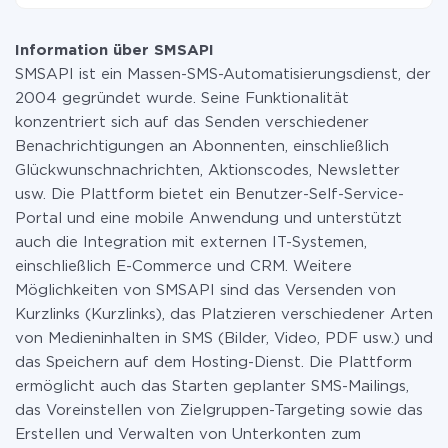
wird. Wenn Sie eine geringe Datenmenge pro Monat
Momentan haben wir 335 Integrationen von SMSAPI
haben, können Sie einen kostenlosen Plan nutzen und
mit anderen Systemen
bei Bedarf zu einem kostenpflichtigen wechseln.
Information über SMSAPI
Weitere Informationen zu
Tarifen
.
SMSAPI ist ein Massen-SMS-Automatisierungsdienst, der
2004 gegründet wurde. Seine Funktionalität
konzentriert sich auf das Senden verschiedener
Benachrichtigungen an Abonnenten, einschließlich
Glückwunschnachrichten, Aktionscodes, Newsletter
usw. Die Plattform bietet ein Benutzer-Self-Service-
Portal und eine mobile Anwendung und unterstützt
auch die Integration mit externen IT-Systemen,
einschließlich E-Commerce und CRM. Weitere
Möglichkeiten von SMSAPI sind das Versenden von
Kurzlinks (Kurzlinks), das Platzieren verschiedener Arten
von Medieninhalten in SMS (Bilder, Video, PDF usw.) und
das Speichern auf dem Hosting-Dienst. Die Plattform
ermöglicht auch das Starten geplanter SMS-Mailings,
das Voreinstellen von Zielgruppen-Targeting sowie das
Erstellen und Verwalten von Unterkonten zum