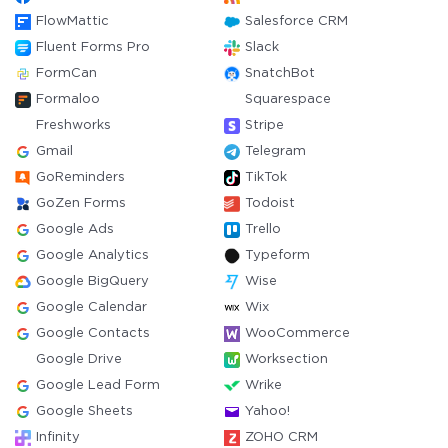
FlowMattic
Salesforce CRM
Fluent Forms Pro
Slack
FormCan
SnatchBot
Formaloo
Squarespace
Freshworks
Stripe
Gmail
Telegram
GoReminders
TikTok
GoZen Forms
Todoist
Google Ads
Trello
Google Analytics
Typeform
Google BigQuery
Wise
Google Calendar
Wix
Google Contacts
WooCommerce
Google Drive
Worksection
Google Lead Form
Wrike
Google Sheets
Yahoo!
Infinity
ZOHO CRM