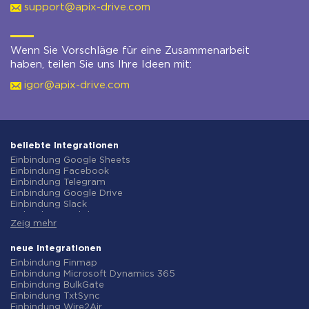
support@apix-drive.com
Wenn Sie Vorschläge für eine Zusammenarbeit
haben, teilen Sie uns Ihre Ideen mit:
igor@apix-drive.com
beliebte Integrationen
Einbindung Google Sheets
Einbindung Facebook
Einbindung Telegram
Einbindung Google Drive
Einbindung Slack
Einbindung MailChimp
Zeig mehr
Einbindung Gmail
Einbindung Trello
Einbindung ClickUp
neue Integrationen
Einbindung Airtable
Einbindung Finmap
Einbindung Google Contacts
Einbindung Microsoft Dynamics 365
Einbindung OpenAI (ChatGPT)
Einbindung BulkGate
Einbindung Instagram
Einbindung TxtSync
Einbindung ActiveCampaign
Einbindung Wire2Air