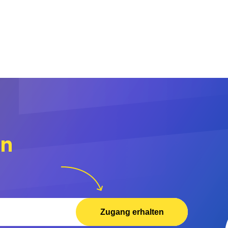
rn
Zugang erhalten