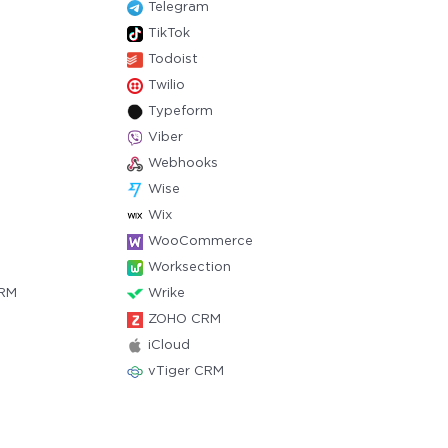
Telegram
TikTok
Todoist
Twilio
Typeform
Viber
Webhooks
Wise
Wix
WooCommerce
Worksection
CRM
Wrike
ZOHO CRM
iCloud
vTiger CRM