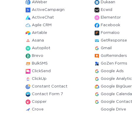
AWeber
Dukaan
ActiveCampaign
Ecwid
ActiveChat
Elementor
Agile CRM
Facebook
Airtable
Formaloo
Asana
GetResponse
Autopilot
Gmail
Brevo
GoReminders
BulkSMS
GoZen Forms
ClickSend
Google Ads
ClickUp
Google Analytic
Constant Contact
Google BigQuer
Contact Form 7
Google Calenda
Copper
Google Contac
Crove
Google Drive