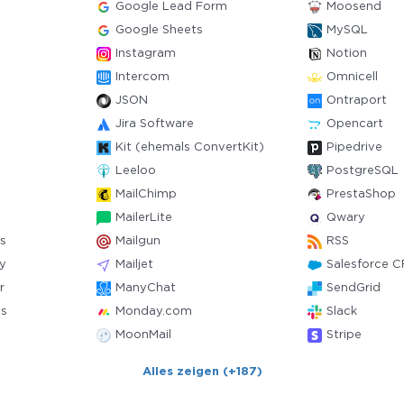
Google Lead Form
Moosend
Google Sheets
MySQL
Instagram
Notion
Intercom
Omnicell
JSON
Ontraport
Jira Software
Opencart
Kit (ehemals ConvertKit)
Pipedrive
Leeloo
PostgreSQL
MailChimp
PrestaShop
MailerLite
Qwary
s
Mailgun
RSS
y
Mailjet
Salesforce 
r
ManyChat
SendGrid
ts
Monday.com
Slack
MoonMail
Stripe
Alles zeigen (+187)