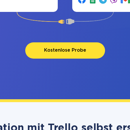
Kostenlose Probe
ation mit Trello selbst ers