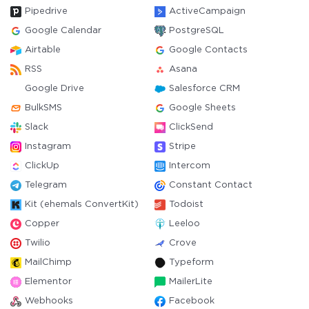
Pipedrive
ActiveCampaign
Google Calendar
PostgreSQL
Airtable
Google Contacts
RSS
Asana
Google Drive
Salesforce CRM
BulkSMS
Google Sheets
Slack
ClickSend
Instagram
Stripe
ClickUp
Intercom
Telegram
Constant Contact
Kit (ehemals ConvertKit)
Todoist
Copper
Leeloo
Twilio
Crove
MailChimp
Typeform
Elementor
MailerLite
Webhooks
Facebook