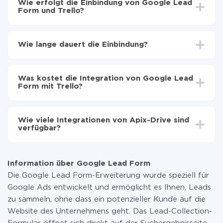
Wie erfolgt die Einbindung von Google Lead
Form und Trello?
Zuerst muss man sich
bei ApiX-Drive registrieren
Wählen, welche Daten von Google Lead Form auf
Wie lange dauert die Einbindung?
Trello zu übertragen
Automatische Aktualisierung aktivieren
Je nach System, das Sie integrieren möchten, kann die
Jetzt werden die Daten automatisch von Google
Einrichtungszeit zwischen 5 und 30 Minuten variieren.
Lead Form auf Trello übertragen
Was kostet die Integration von Google Lead
Im Durchschnitt dauert es 10-15 Minuten.
Form mit Trello?
Sie müssen für die Integration nicht bezahlen, da alle
Funktionen in allen Tarifplänen verfügbar sind. Sie
Wie viele Integrationen von Apix-Drive sind
zahlen nur für die Datenmenge, die über unseren
verfügbar?
Service von einem System auf ein anderes übertragen
wird. Wenn Sie eine geringe Datenmenge pro Monat
Zurzeit haben wir 296+ Integrationen ausser Google
haben, können Sie einen kostenlosen Plan nutzen und
Lead Form und Trello
bei Bedarf zu einem kostenpflichtigen wechseln.
Information über Google Lead Form
Weitere Informationen zu
Tarifen
.
Die Google Lead Form-Erweiterung wurde speziell für
Google Ads entwickelt und ermöglicht es Ihnen, Leads
zu sammeln, ohne dass ein potenzieller Kunde auf die
Website des Unternehmens geht. Das Lead-Collection-