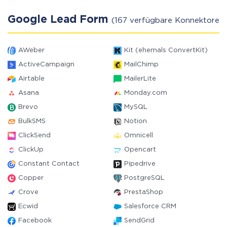
Google Lead Form
(167 verfügbare Konnektoren)
AWeber
Kit (ehemals ConvertKit)
ActiveCampaign
MailChimp
Airtable
MailerLite
Asana
Monday.com
Brevo
MySQL
BulkSMS
Notion
ClickSend
Omnicell
ClickUp
Opencart
Constant Contact
Pipedrive
Copper
PostgreSQL
Crove
PrestaShop
Ecwid
Salesforce CRM
Facebook
SendGrid