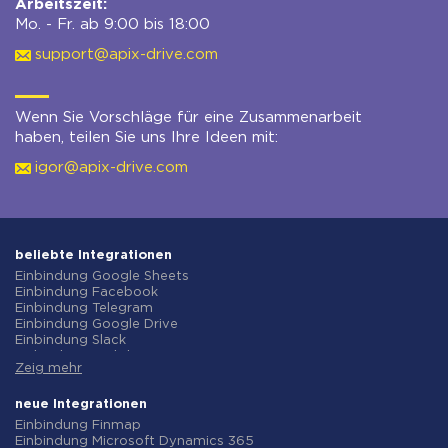
Arbeitszeit:
Mo. - Fr. ab 9:00 bis 18:00
support@apix-drive.com
Wenn Sie Vorschläge für eine Zusammenarbeit
haben, teilen Sie uns Ihre Ideen mit:
igor@apix-drive.com
beliebte Integrationen
Einbindung Google Sheets
Einbindung Facebook
Einbindung Telegram
Einbindung Google Drive
Einbindung Slack
Einbindung MailChimp
Zeig mehr
Einbindung Gmail
Einbindung Trello
Einbindung ClickUp
neue Integrationen
Einbindung Airtable
Einbindung Finmap
Einbindung Google Contacts
Einbindung Microsoft Dynamics 365