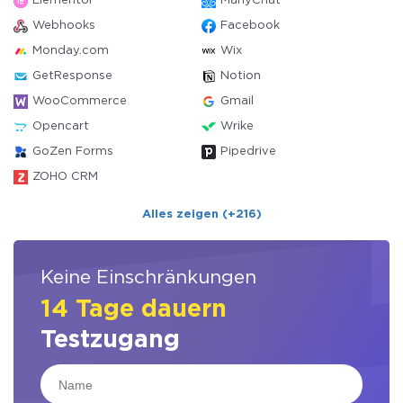
Elementor
ManyChat
Webhooks
Facebook
Monday.com
Wix
GetResponse
Notion
WooCommerce
Gmail
Opencart
Wrike
GoZen Forms
Pipedrive
ZOHO CRM
Alles zeigen (+216)
Keine Einschränkungen
14 Tage dauern
Testzugang