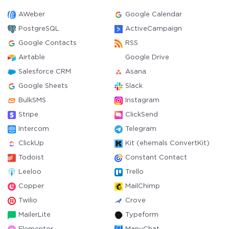
AWeber
Google Calendar
PostgreSQL
ActiveCampaign
Google Contacts
RSS
Airtable
Google Drive
Salesforce CRM
Asana
Google Sheets
Slack
BulkSMS
Instagram
Stripe
ClickSend
Intercom
Telegram
ClickUp
Kit (ehemals ConvertKit)
Todoist
Constant Contact
Leeloo
Trello
Copper
MailChimp
Twilio
Crove
MailerLite
Typeform