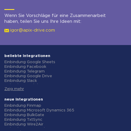
Wenn Sie Vorschläge für eine Zusammenarbeit
haben, teilen Sie uns Ihre Ideen mit:
igor@apix-drive.com
beliebte Integrationen
Einbindung Google Sheets
Einbindung Facebook
Einbindung Telegram
Einbindung Google Drive
Einbindung Slack
Einbindung MailChimp
Zeig mehr
Einbindung Gmail
Einbindung Trello
Einbindung ClickUp
neue Integrationen
Einbindung Airtable
Einbindung Finmap
Einbindung Google Contacts
Einbindung Microsoft Dynamics 365
Einbindung OpenAI (ChatGPT)
Einbindung BulkGate
Einbindung Instagram
Einbindung TxtSync
Einbindung ActiveCampaign
Einbindung Wire2Air
Einbindung Typeform
Einbindung Corezoid