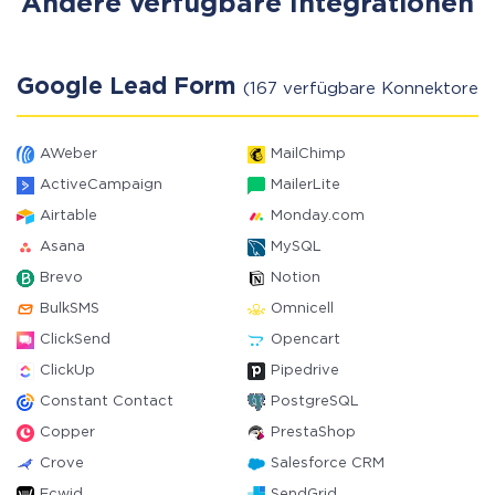
Andere verfügbare Integrationen
Google Lead Form
(167 verfügbare Konnektoren)
AWeber
MailChimp
ActiveCampaign
MailerLite
Airtable
Monday.com
Asana
MySQL
Brevo
Notion
BulkSMS
Omnicell
ClickSend
Opencart
ClickUp
Pipedrive
Constant Contact
PostgreSQL
Copper
PrestaShop
Crove
Salesforce CRM
Ecwid
SendGrid