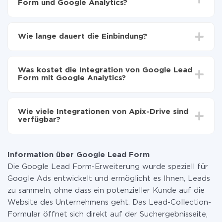
Form und Google Analytics?
Zuerst muss man sich
bei ApiX-Drive registrieren
Wählen, welche Daten von Google Lead Form auf
Wie lange dauert die Einbindung?
Google Analytics zu übertragen
Automatische Aktualisierung aktivieren
Je nach System, das Sie integrieren möchten, kann die
Jetzt werden die Daten automatisch von Google
Einrichtungszeit zwischen 5 und 30 Minuten variieren.
Lead Form auf Google Analytics übertragen
Was kostet die Integration von Google Lead
Im Durchschnitt dauert es 10-15 Minuten.
Form mit Google Analytics?
Sie müssen für die Integration nicht bezahlen, da alle
Funktionen in allen Tarifplänen verfügbar sind. Sie
Wie viele Integrationen von Apix-Drive sind
zahlen nur für die Datenmenge, die über unseren
verfügbar?
Service von einem System auf ein anderes übertragen
wird. Wenn Sie eine geringe Datenmenge pro Monat
Zurzeit haben wir 296+ Integrationen ausser Google
haben, können Sie einen kostenlosen Plan nutzen und
Lead Form und Google Analytics
bei Bedarf zu einem kostenpflichtigen wechseln.
Information über Google Lead Form
Weitere Informationen zu
Tarifen
.
Die Google Lead Form-Erweiterung wurde speziell für
Google Ads entwickelt und ermöglicht es Ihnen, Leads
zu sammeln, ohne dass ein potenzieller Kunde auf die
Website des Unternehmens geht. Das Lead-Collection-
Formular öffnet sich direkt auf der Suchergebnisseite,