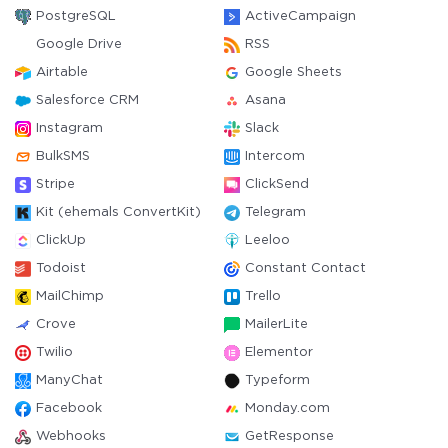
PostgreSQL
ActiveCampaign
Google Drive
RSS
Airtable
Google Sheets
Salesforce CRM
Asana
Instagram
Slack
BulkSMS
Intercom
Stripe
ClickSend
Kit (ehemals ConvertKit)
Telegram
ClickUp
Leeloo
Todoist
Constant Contact
MailChimp
Trello
Crove
MailerLite
Twilio
Elementor
ManyChat
Typeform
Facebook
Monday.com
Webhooks
GetResponse