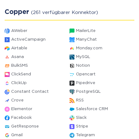
Copper
(261 verfügbarer Konnektor)
AWeber
MailerLite
ActiveCampaign
ManyChat
Airtable
Monday.com
Asana
MySQL
BulkSMS
Notion
ClickSend
Opencart
ClickUp
Pipedrive
Constant Contact
PostgreSQL
Crove
RSS
Elementor
Salesforce CRM
Facebook
Slack
GetResponse
Stripe
Gmail
Telegram