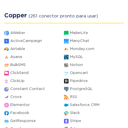
Copper
(261 conector pronto para usar)
AWeber
MailerLite
ActiveCampaign
ManyChat
Airtable
Monday.com
Asana
MySQL
BulkSMS
Notion
ClickSend
Opencart
ClickUp
Pipedrive
Constant Contact
PostgreSQL
Crove
RSS
Elementor
Salesforce CRM
Facebook
Slack
GetResponse
Stripe