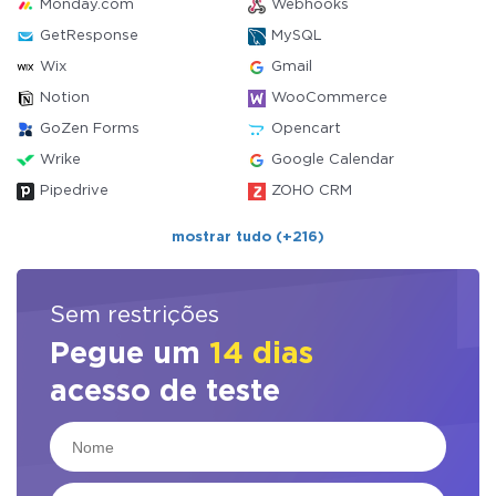
Monday.com
Webhooks
GetResponse
MySQL
Wix
Gmail
Notion
WooCommerce
GoZen Forms
Opencart
Wrike
Google Calendar
Pipedrive
ZOHO CRM
mostrar tudo (+216)
Sem restrições
Pegue um
14 dias
acesso de teste