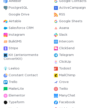
AWeber
Google Contacts
PostgreSQL
ActiveCampaign
Google Drive
RSS
Airtable
Google Sheets
Salesforce CRM
Asana
Instagram
Slack
BulkSMS
Intercom
Stripe
ClickSend
Kit (anteriormente
Telegram
ConvertKit)
ClickUp
Leeloo
Todoist
Constant Contact
MailChimp
Trello
Crove
MailerLite
Twilio
Elementor
ManyChat
Typeform
Facebook