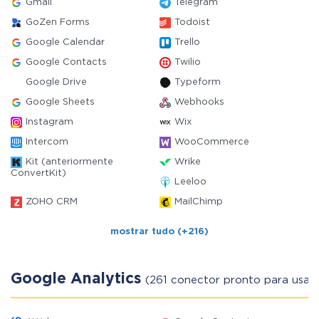
Gmail
Telegram
GoZen Forms
Todoist
Google Calendar
Trello
Google Contacts
Twilio
Google Drive
Typeform
Google Sheets
Webhooks
Instagram
Wix
Intercom
WooCommerce
Kit (anteriormente
Wrike
ConvertKit)
Leeloo
ZOHO CRM
MailChimp
mostrar tudo (+216)
Google Analytics
(261 conector pronto para usar)