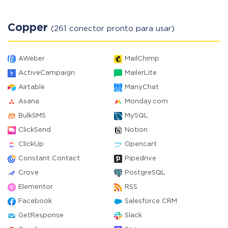
Copper
(261 conector pronto para usar)
AWeber
MailChimp
ActiveCampaign
MailerLite
Airtable
ManyChat
Asana
Monday.com
BulkSMS
MySQL
ClickSend
Notion
ClickUp
Opencart
Constant Contact
Pipedrive
Crove
PostgreSQL
Elementor
RSS
Facebook
Salesforce CRM
GetResponse
Slack