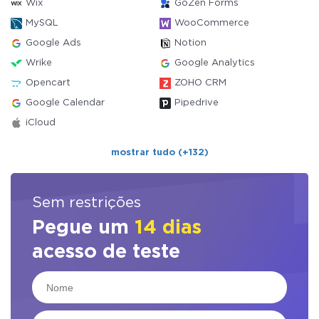
Wix
GoZen Forms
MySQL
WooCommerce
Google Ads
Notion
Wrike
Google Analytics
Opencart
ZOHO CRM
Google Calendar
Pipedrive
iCloud
mostrar tudo (+132)
Sem restrições
Pegue um
14 dias
acesso de teste