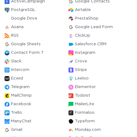
ActiveCampaign
Google Contacts
PostgreSQL
Airtable
Google Drive
PrestaShop
Asana
Google Lead Form
RSS
ClickUp
Google Sheets
Salesforce CRM
Contact Form 7
Instagram
Slack
Crove
Intercom
Stripe
Ecwid
Leeloo
Telegram
Elementor
MailChimp
Todoist
Facebook
MailerLite
Trello
Formaloo
ManyChat
Typeform
Gmail
Monday.com