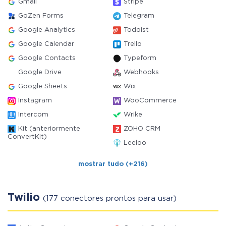
Gmail
Stripe
GoZen Forms
Telegram
Google Analytics
Todoist
Google Calendar
Trello
Google Contacts
Typeform
Google Drive
Webhooks
Google Sheets
Wix
Instagram
WooCommerce
Intercom
Wrike
Kit (anteriormente
ZOHO CRM
ConvertKit)
Leeloo
mostrar tudo (+216)
Twilio
(177 conectores prontos para usar)