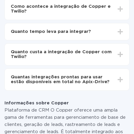
Como acontece a integração de Copper e
Twilio?
Para começar é preciso
registar-se no ApiX-Drive
Escolha quais dados transferir de Copper para
Quanto tempo leva para integrar?
Twilio
Ative a atualização automática
Dependendo do sistema com o qual você vai integrar,
Agora os dados serão transferidos
o tempo de configuração pode variar e estar entre 5 e
automaticamente de Copper para Twilio
Quanto custa a integração de Copper com
30 minutos. Em média, a configuração leva de 10 a 15
Twilio?
minutos.
Não é preciso pagar nada pela integração em si, e
todas as funcionalidades estão disponíveis em todas
Quantas integrações prontas para usar
as tarifas. Você paga apenas pela quantidade de
estão disponíveis em total no Apix-Drive?
dados que é realmente transferida de um de seus
sistemas para outro por meio do nosso serviço. Se
No momento, temos prontas para usar296 +
você tem uma pequena quantidade de dados por mês,
integrações, além de Copper e Twilio
pode usar com segurança um plano de tarifa gratuita
Informações sobre Copper
ou mudar para um de pago, se necessário. Mais
Plataforma de CRM O Copper oferece uma ampla
detalhes sobre
tarifas
.
gama de ferramentas para gerenciamento de base de
clientes, geração de leads, rastreamento de leads e
gerenciamento de leads. É totalmente integrado aos