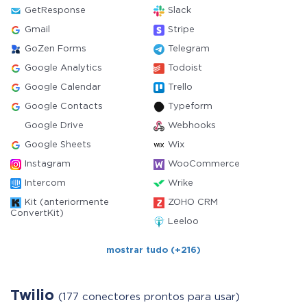
GetResponse
Slack
Gmail
Stripe
GoZen Forms
Telegram
Google Analytics
Todoist
Google Calendar
Trello
Google Contacts
Typeform
Google Drive
Webhooks
Google Sheets
Wix
Instagram
WooCommerce
Intercom
Wrike
Kit (anteriormente
ZOHO CRM
ConvertKit)
Leeloo
mostrar tudo (+216)
Twilio
(177 conectores prontos para usar)