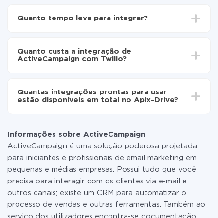
Para começar é preciso
registar-se no ApiX-Drive
Escolha quais dados transferir de ActiveCampaign
Quanto tempo leva para integrar?
para Twilio
Ative a atualização automática
Dependendo do sistema com o qual você vai integrar,
Agora os dados serão transferidos
o tempo de configuração pode variar e estar entre 5 e
automaticamente de ActiveCampaign para Twilio
Quanto custa a integração de
30 minutos. Em média, a configuração leva de 10 a 15
ActiveCampaign com Twilio?
minutos.
Não é preciso pagar nada pela integração em si, e
todas as funcionalidades estão disponíveis em todas
Quantas integrações prontas para usar
as tarifas. Você paga apenas pela quantidade de
estão disponíveis em total no Apix-Drive?
dados que é realmente transferida de um de seus
sistemas para outro por meio do nosso serviço. Se
No momento, temos prontas para usar296 +
você tem uma pequena quantidade de dados por mês,
integrações, além de ActiveCampaign e Twilio
pode usar com segurança um plano de tarifa gratuita
Informações sobre ActiveCampaign
ou mudar para um de pago, se necessário. Mais
ActiveCampaign é uma solução poderosa projetada
detalhes sobre
tarifas
.
para iniciantes e profissionais de email marketing em
pequenas e médias empresas. Possui tudo que você
precisa para interagir com os clientes via e-mail e
outros canais; existe um CRM para automatizar o
processo de vendas e outras ferramentas. Também ao
serviço dos utilizadores encontra-se documentação