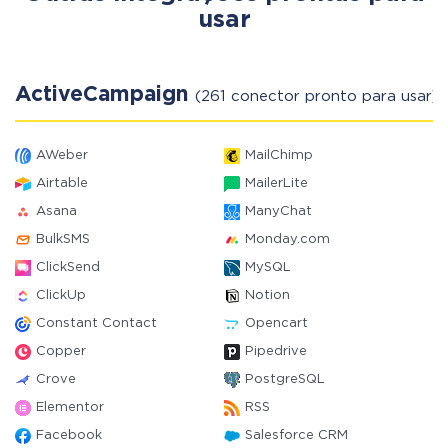
usar
ActiveCampaign
(261 conector pronto para usar)
AWeber
MailChimp
Airtable
MailerLite
Asana
ManyChat
BulkSMS
Monday.com
ClickSend
MySQL
ClickUp
Notion
Constant Contact
Opencart
Copper
Pipedrive
Crove
PostgreSQL
Elementor
RSS
Facebook
Salesforce CRM