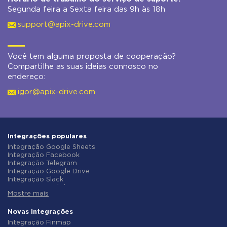
Segunda feira a Sexta feira das 9h às 18h
support@apix-drive.com
Você tem alguma proposta de cooperação?
Compartilhe as suas ideias connosco no
endereço:
igor@apix-drive.com
Integrações populares
Integração Google Sheets
Integração Facebook
Integração Telegram
Integração Google Drive
Integração Slack
Integração MailChimp
Mostre mais
Integração Gmail
Integração Trello
Integração ClickUp
Novas integrações
Integração Airtable
Integração Finmap