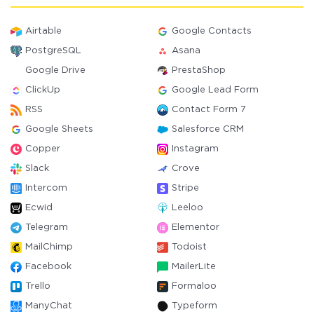
Airtable
Google Contacts
PostgreSQL
Asana
Google Drive
PrestaShop
ClickUp
Google Lead Form
RSS
Contact Form 7
Google Sheets
Salesforce CRM
Copper
Instagram
Slack
Crove
Intercom
Stripe
Ecwid
Leeloo
Telegram
Elementor
MailChimp
Todoist
Facebook
MailerLite
Trello
Formaloo
ManyChat
Typeform