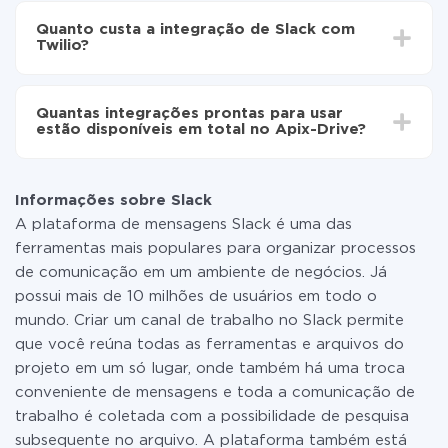
automaticamente de Slack para Twilio
o tempo de configuração pode variar e estar entre 5 e
Quanto custa a integração de Slack com
30 minutos. Em média, a configuração leva de 10 a 15
Twilio?
minutos.
Não é preciso pagar nada pela integração em si, e
todas as funcionalidades estão disponíveis em todas
Quantas integrações prontas para usar
as tarifas. Você paga apenas pela quantidade de
estão disponíveis em total no Apix-Drive?
dados que é realmente transferida de um de seus
sistemas para outro por meio do nosso serviço. Se
No momento, temos prontas para usar296 +
você tem uma pequena quantidade de dados por mês,
integrações, além de Slack e Twilio
pode usar com segurança um plano de tarifa gratuita
Informações sobre Slack
ou mudar para um de pago, se necessário. Mais
A plataforma de mensagens Slack é uma das
detalhes sobre
tarifas
.
ferramentas mais populares para organizar processos
de comunicação em um ambiente de negócios. Já
possui mais de 10 milhões de usuários em todo o
mundo. Criar um canal de trabalho no Slack permite
que você reúna todas as ferramentas e arquivos do
projeto em um só lugar, onde também há uma troca
conveniente de mensagens e toda a comunicação de
trabalho é coletada com a possibilidade de pesquisa
subsequente no arquivo. A plataforma também está