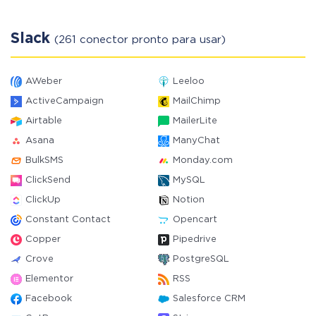
Slack
(261 conector pronto para usar)
AWeber
Leeloo
ActiveCampaign
MailChimp
Airtable
MailerLite
Asana
ManyChat
BulkSMS
Monday.com
ClickSend
MySQL
ClickUp
Notion
Constant Contact
Opencart
Copper
Pipedrive
Crove
PostgreSQL
Elementor
RSS
Facebook
Salesforce CRM