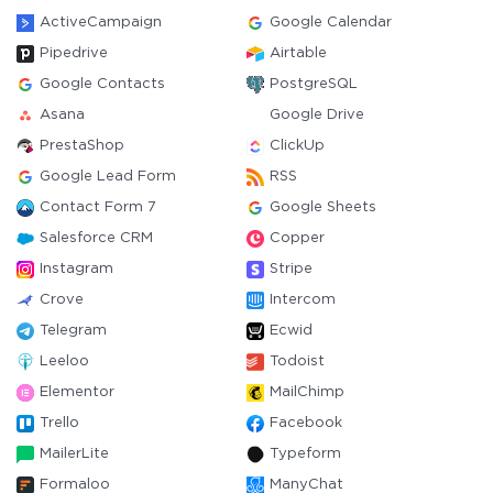
ActiveCampaign
Google Calendar
Pipedrive
Airtable
Google Contacts
PostgreSQL
Asana
Google Drive
PrestaShop
ClickUp
Google Lead Form
RSS
Contact Form 7
Google Sheets
Salesforce CRM
Copper
Instagram
Stripe
Crove
Intercom
Telegram
Ecwid
Leeloo
Todoist
Elementor
MailChimp
Trello
Facebook
MailerLite
Typeform
Formaloo
ManyChat