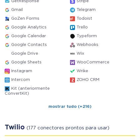
GetResponse
Stripe
Gmail
Telegram
GoZen Forms
Todoist
Google Analytics
Trello
Google Calendar
Typeform
Google Contacts
Webhooks
Google Drive
Wix
Google Sheets
WooCommerce
Instagram
Wrike
Intercom
ZOHO CRM
Kit (anteriormente
ConvertKit)
mostrar tudo (+216)
Twilio
(177 conectores prontos para usar)