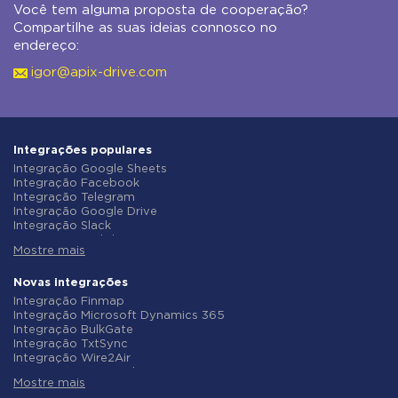
Você tem alguma proposta de cooperação?
Compartilhe as suas ideias connosco no
endereço:
igor@apix-drive.com
Integrações populares
Integração Google Sheets
Integração Facebook
Integração Telegram
Integração Google Drive
Integração Slack
Integração MailChimp
Mostre mais
Integração Gmail
Integração Trello
Integração ClickUp
Novas integrações
Integração Airtable
Integração Finmap
Integração Google Contacts
Integração Microsoft Dynamics 365
Integração OpenAI (ChatGPT)
Integração BulkGate
Integração Instagram
Integração TxtSync
Integração ActiveCampaign
Integração Wire2Air
Integração Typeform
Integração Corezoid
Integração Salesforce CRM
Mostre mais
Integração Infobip
Integração Monday.com