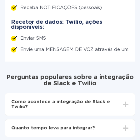
Receba NOTIFICAÇÕES (pessoais)
Recetor de dados: Twilio, ações
disponíveis:
Enviar SMS
Envie uma MENSAGEM DE VOZ através de uma c
Perguntas populares sobre a integração
de Slack e Twilio
Como acontece a integração de Slack e
Twilio?
Para começar é preciso
registar-se no ApiX-Drive
Escolha quais dados transferir de Slack para Twilio
Quanto tempo leva para integrar?
Ative a atualização automática
Agora os dados serão transferidos
Dependendo do sistema com o qual você vai integrar,