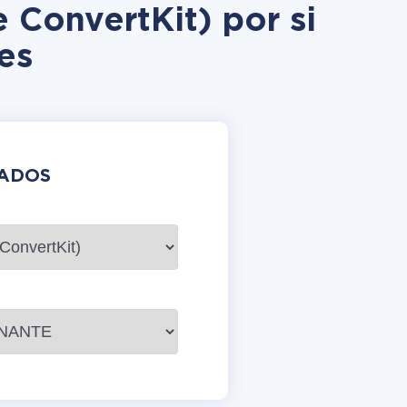
e ConvertKit) por si
es
DADOS