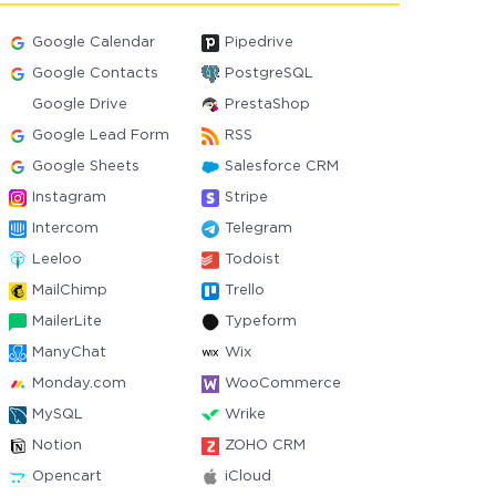
Google Calendar
Pipedrive
Google Contacts
PostgreSQL
Google Drive
PrestaShop
Google Lead Form
RSS
Google Sheets
Salesforce CRM
Instagram
Stripe
Intercom
Telegram
Leeloo
Todoist
MailChimp
Trello
MailerLite
Typeform
ManyChat
Wix
Monday.com
WooCommerce
MySQL
Wrike
Notion
ZOHO CRM
Opencart
iCloud