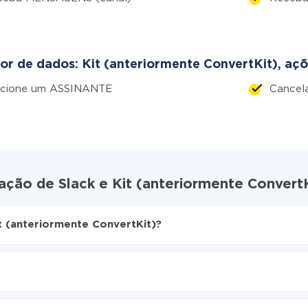
or de dados: Kit (anteriormente ConvertKit), açõ
icione um ASSINANTE
Cancel
ação de Slack e Kit (anteriormente ConvertK
t (anteriormente ConvertKit)?
ive
it (anteriormente ConvertKit)
mente de Slack para Kit (anteriormente ConvertKit)
ar, o tempo de configuração pode variar e estar entre 5 e 30 mi