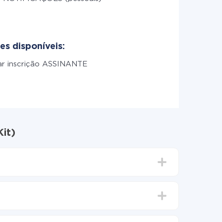
es disponíveis:
ar inscrição ASSINANTE
it)
nutos. Em média, a configuração leva de 10 a 15