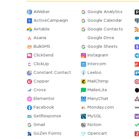
AWeber
Google Analytics
ActiveCampaign
Google Calendar
Airtable
Google Contacts
Asana
Google Drive
BulkSMS
Google Sheets
ClickSend
Instagram
ClickUp
Intercom
Constant Contact
Leeloo
Copper
MailChimp
Crove
MailerLite
Elementor
ManyChat
Facebook
Monday.com
GetResponse
MySQL
Gmail
Notion
GoZen Forms
Opencart