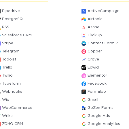
Pipedrive
ActiveCampaign
PostgreSQL
Airtable
RSS
Asana
Salesforce CRM
ClickUp
Stripe
Contact Form 7
Telegram
Copper
Todoist
Crove
Trello
Ecwid
Twilio
Elementor
Typeform
Facebook
Webhooks
Formaloo
Wix
Gmail
WooCommerce
GoZen Forms
Wrike
Google Ads
ZOHO CRM
Google Analytics