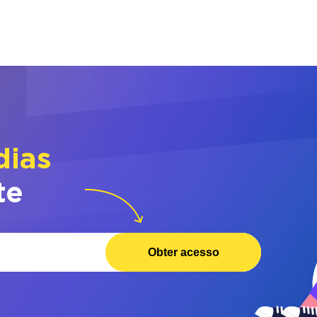
dias
te
Obter acesso