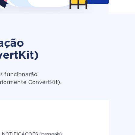
zação
ertKit)
s funcionarão.
eriormente ConvertKit).
 NOTIFICAÇÕES (pessoais)