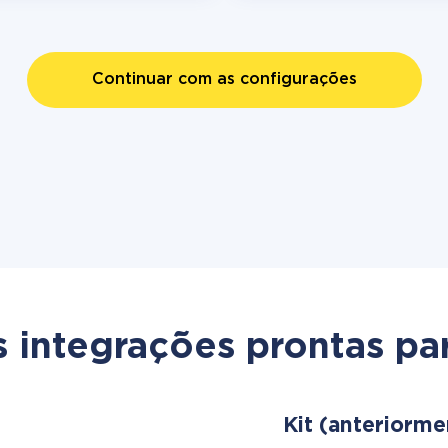
Continuar com as configurações
s integrações prontas par
Kit (anteriorm