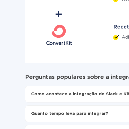
Recet
Ad
Perguntas populares sobre a integr
Como acontece a integração de Slack e Ki
Para começar é preciso
registar-se no ApiX-Dr
Escolha quais dados transferir de Slack para K
Quanto tempo leva para integrar?
Ative a atualização automática
Agora os dados serão transferidos automatica
Dependendo do sistema com o qual você vai integr