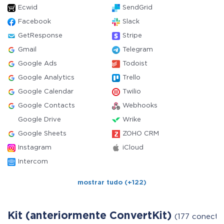
Ecwid
SendGrid
Facebook
Slack
GetResponse
Stripe
Gmail
Telegram
Google Ads
Todoist
Google Analytics
Trello
Google Calendar
Twilio
Google Contacts
Webhooks
Google Drive
Wrike
Google Sheets
ZOHO CRM
Instagram
iCloud
Intercom
mostrar tudo (+122)
Kit (anteriormente ConvertKit)
(177 conecto