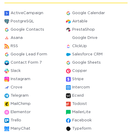
ActiveCampaign
Google Calendar
PostgreSQL
Airtable
Google Contacts
PrestaShop
Asana
Google Drive
RSS
ClickUp
Google Lead Form
Salesforce CRM
Contact Form 7
Google Sheets
Slack
Copper
Instagram
Stripe
Crove
Intercom
Telegram
Ecwid
MailChimp
Todoist
Elementor
MailerLite
Trello
Facebook
ManyChat
Typeform