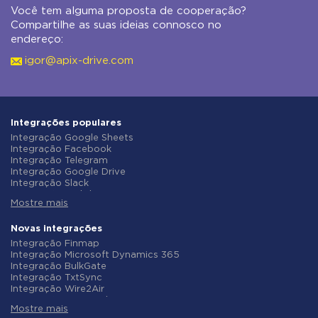
Você tem alguma proposta de cooperação?
Compartilhe as suas ideias connosco no
endereço:
igor@apix-drive.com
Integrações populares
Integração Google Sheets
Integração Facebook
Integração Telegram
Integração Google Drive
Integração Slack
Integração MailChimp
Mostre mais
Integração Gmail
Integração Trello
Integração ClickUp
Novas integrações
Integração Airtable
Integração Finmap
Integração Google Contacts
Integração Microsoft Dynamics 365
Integração OpenAI (ChatGPT)
Integração BulkGate
Integração Instagram
Integração TxtSync
Integração ActiveCampaign
Integração Wire2Air
Integração Typeform
Integração Corezoid
Integração Salesforce CRM
Mostre mais
Integração Infobip