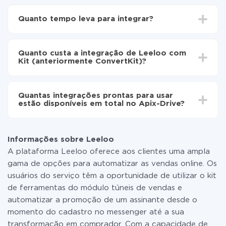
Para começar é preciso
registar-se no ApiX-Drive
Escolha quais dados transferir de Leeloo para Kit
Quanto tempo leva para integrar?
(anteriormente ConvertKit)
Ative a atualização automática
Dependendo do sistema com o qual você vai integrar,
Agora os dados serão transferidos
o tempo de configuração pode variar e estar entre 5 e
automaticamente de Leeloo para Kit
Quanto custa a integração de Leeloo com
30 minutos. Em média, a configuração leva de 10 a 15
(anteriormente ConvertKit)
Kit (anteriormente ConvertKit)?
minutos.
Não é preciso pagar nada pela integração em si, e
todas as funcionalidades estão disponíveis em todas
Quantas integrações prontas para usar
as tarifas. Você paga apenas pela quantidade de
estão disponíveis em total no Apix-Drive?
dados que é realmente transferida de um de seus
sistemas para outro por meio do nosso serviço. Se
No momento, temos prontas para usar296 +
você tem uma pequena quantidade de dados por mês,
integrações, além de Leeloo e Kit (anteriormente
pode usar com segurança um plano de tarifa gratuita
Informações sobre Leeloo
ConvertKit)
ou mudar para um de pago, se necessário. Mais
A plataforma Leeloo oferece aos clientes uma ampla
detalhes sobre
tarifas
.
gama de opções para automatizar as vendas online. Os
usuários do serviço têm a oportunidade de utilizar o kit
de ferramentas do módulo túneis de vendas e
automatizar a promoção de um assinante desde o
momento do cadastro no messenger até a sua
transformação em comprador. Com a capacidade de