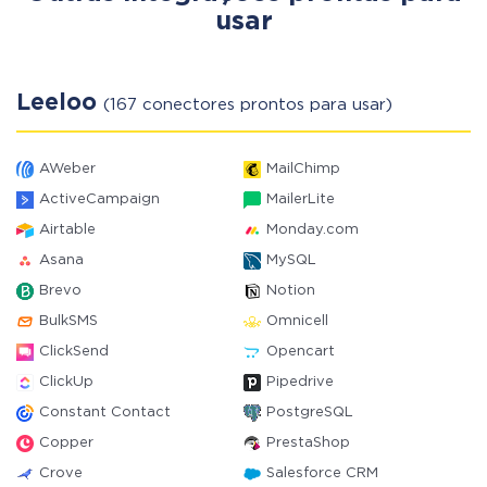
usar
Leeloo
(167 conectores prontos para usar)
AWeber
MailChimp
ActiveCampaign
MailerLite
Airtable
Monday.com
Asana
MySQL
Brevo
Notion
BulkSMS
Omnicell
ClickSend
Opencart
ClickUp
Pipedrive
Constant Contact
PostgreSQL
Copper
PrestaShop
Crove
Salesforce CRM