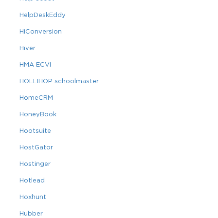
HelpDeskEddy
HiConversion
Hiver
HMA ECVI
HOLLIHOP schoolmaster
HomeCRM
HoneyBook
Hootsuite
HostGator
Hostinger
Hotlead
Hoxhunt
Hubber