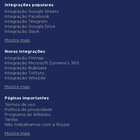
Integrações populares
Integração Google Sheets
Integração Facebook
Integração Telegram
Integração Google Drive
Integração Slack
Integração MailChimp
Mostre mais
Integração Gmail
Integração Trello
Integração ClickUp
Novas integrações
Integração Airtable
Integração Finmap
Integração Google Contacts
Integração Microsoft Dynamics 365
Integração OpenAI (ChatGPT)
Integração BulkGate
Integração Instagram
Integração TxtSync
Integração ActiveCampaign
Integração Wire2Air
Integração Typeform
Integração Corezoid
Integração Salesforce CRM
Mostre mais
Integração Infobip
Integração Monday.com
Integração Instasent
Integração Notion
Integração AtomPark
Páginas importantes
Integração Stripe
Integração TXTImpact
Termos de uso
Integração AWeber
Integração Campaign Monitor
Política de privacidade
Integração Asana
Integração CM.com
Programa de Afiliados
Integração ZOHO CRM
Integração D7 Networks
Tarifas
Integração Webhooks
Integração SMS.to
Não trabalhamos com a Rússia
Integração GetResponse
Integração SMSGlobal
Acordo de Processamento de Dados
Integração WooCommerce
Integração Textlocal
Mostre mais
Politica de reembolso
Integração Pipedrive
Integração ShoutOUT
Desenvolvimento individual