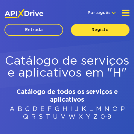
Português
Entrada
Registo
Catálogo de serviços
e aplicativos em "H"
Catálogo de todos os serviços e
aplicativos
A
B
C
D
E
F
G
H
I
J
K
L
M
N
O
P
Q
R
S
T
U
V
W
X
Y
Z
0-9