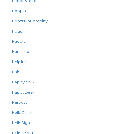
Hippo Video
Hoopla
Hootsuite Amplify
Hotjar
Huddle
Hunter.io
Helpfull
Hal9
Happy SMS
HappyDesk
Harvest
HelloClient
HelloSign
Help Scout