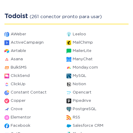
Todoist
(261 conector pronto para usar)
AWeber
Leeloo
ActiveCampaign
MailChimp
Airtable
MailerLite
Asana
ManyChat
BulkSMS
Monday.com
ClickSend
MySQL
ClickUp
Notion
Constant Contact
Opencart
Copper
Pipedrive
Crove
PostgreSQL
Elementor
RSS
Facebook
Salesforce CRM