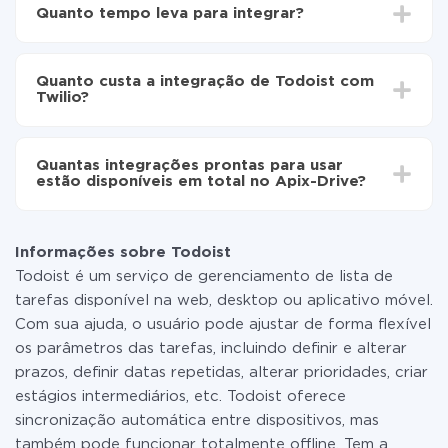
Escolha quais dados transferir de Todoist para
Quanto tempo leva para integrar?
Twilio
Ative a atualização automática
Dependendo do sistema com o qual você vai integrar,
Agora os dados serão transferidos
o tempo de configuração pode variar e estar entre 5 e
automaticamente de Todoist para Twilio
Quanto custa a integração de Todoist com
30 minutos. Em média, a configuração leva de 10 a 15
Twilio?
minutos.
Não é preciso pagar nada pela integração em si, e
todas as funcionalidades estão disponíveis em todas
Quantas integrações prontas para usar
as tarifas. Você paga apenas pela quantidade de
estão disponíveis em total no Apix-Drive?
dados que é realmente transferida de um de seus
sistemas para outro por meio do nosso serviço. Se
No momento, temos prontas para usar296 +
você tem uma pequena quantidade de dados por mês,
integrações, além de Todoist e Twilio
pode usar com segurança um plano de tarifa gratuita
Informações sobre Todoist
ou mudar para um de pago, se necessário. Mais
Todoist é um serviço de gerenciamento de lista de
detalhes sobre
tarifas
.
tarefas disponível na web, desktop ou aplicativo móvel.
Com sua ajuda, o usuário pode ajustar de forma flexível
os parâmetros das tarefas, incluindo definir e alterar
prazos, definir datas repetidas, alterar prioridades, criar
estágios intermediários, etc. Todoist oferece
sincronização automática entre dispositivos, mas
também pode funcionar totalmente offline. Tem a