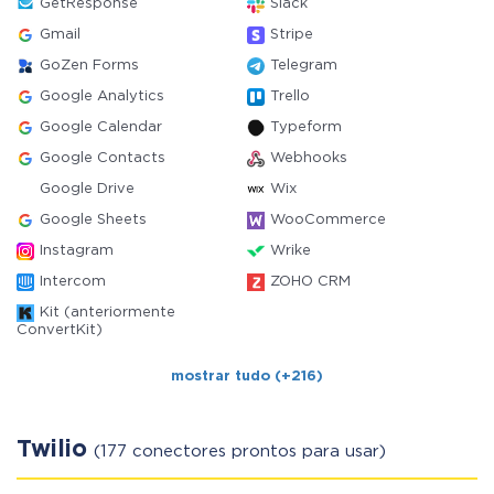
GetResponse
Slack
Gmail
Stripe
GoZen Forms
Telegram
Google Analytics
Trello
Google Calendar
Typeform
Google Contacts
Webhooks
Google Drive
Wix
Google Sheets
WooCommerce
Instagram
Wrike
Intercom
ZOHO CRM
Kit (anteriormente
ConvertKit)
mostrar tudo (+216)
Twilio
(177 conectores prontos para usar)