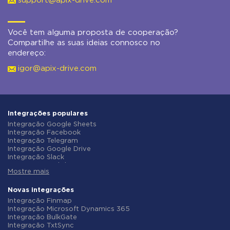
support@apix-drive.com
Você tem alguma proposta de cooperação?
Compartilhe as suas ideias connosco no
endereço:
igor@apix-drive.com
Integrações populares
Integração Google Sheets
Integração Facebook
Integração Telegram
Integração Google Drive
Integração Slack
Integração MailChimp
Mostre mais
Integração Gmail
Integração Trello
Integração ClickUp
Novas integrações
Integração Airtable
Integração Finmap
Integração Google Contacts
Integração Microsoft Dynamics 365
Integração OpenAI (ChatGPT)
Integração BulkGate
Integração Instagram
Integração TxtSync