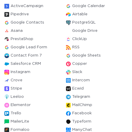
ActiveCampaign
Google Calendar
Pipedrive
Airtable
Google Contacts
PostgreSQL
Asana
Google Drive
PrestaShop
ClickUp
Google Lead Form
RSS
Contact Form 7
Google Sheets
Salesforce CRM
Copper
Instagram
Slack
Crove
Intercom
Stripe
Ecwid
Leeloo
Telegram
Elementor
MailChimp
Trello
Facebook
MailerLite
Typeform
Formaloo
ManyChat