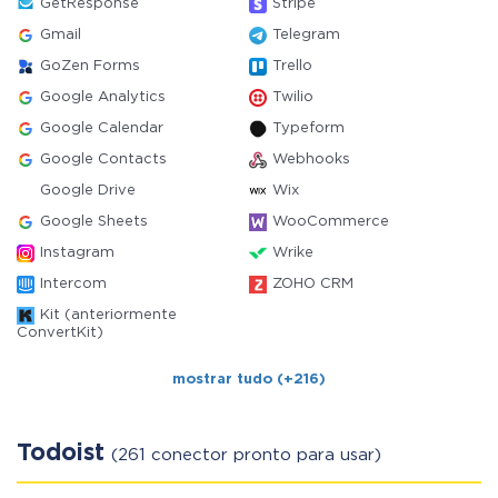
GetResponse
Stripe
Gmail
Telegram
GoZen Forms
Trello
Google Analytics
Twilio
Google Calendar
Typeform
Google Contacts
Webhooks
Google Drive
Wix
Google Sheets
WooCommerce
Instagram
Wrike
Intercom
ZOHO CRM
Kit (anteriormente
ConvertKit)
mostrar tudo (+216)
Todoist
(261 conector pronto para usar)