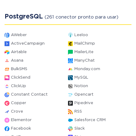
PostgreSQL
(261 conector pronto para usar)
AWeber
Leeloo
ActiveCampaign
MailChimp
Airtable
MailerLite
Asana
ManyChat
BulkSMS
Monday.com
ClickSend
MySQL
ClickUp
Notion
Constant Contact
Opencart
Copper
Pipedrive
Crove
RSS
Elementor
Salesforce CRM
Facebook
Slack