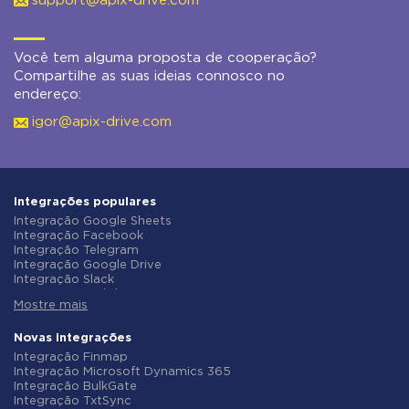
support@apix-drive.com
Você tem alguma proposta de cooperação?
Compartilhe as suas ideias connosco no
endereço:
igor@apix-drive.com
Integrações populares
Integração Google Sheets
Integração Facebook
Integração Telegram
Integração Google Drive
Integração Slack
Integração MailChimp
Mostre mais
Integração Gmail
Integração Trello
Integração ClickUp
Novas integrações
Integração Airtable
Integração Finmap
Integração Google Contacts
Integração Microsoft Dynamics 365
Integração OpenAI (ChatGPT)
Integração BulkGate
Integração Instagram
Integração TxtSync