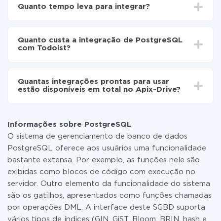
Escolha quais dados transferir de PostgreSQL para
Quanto tempo leva para integrar?
Todoist
Ative a atualização automática
Dependendo do sistema com o qual você vai integrar,
Agora os dados serão transferidos
o tempo de configuração pode variar e estar entre 5 e
automaticamente de PostgreSQL para Todoist
Quanto custa a integração de PostgreSQL
30 minutos. Em média, a configuração leva de 10 a 15
com Todoist?
minutos.
Não é preciso pagar nada pela integração em si, e
todas as funcionalidades estão disponíveis em todas
Quantas integrações prontas para usar
as tarifas. Você paga apenas pela quantidade de
estão disponíveis em total no Apix-Drive?
dados que é realmente transferida de um de seus
sistemas para outro por meio do nosso serviço. Se
No momento, temos prontas para usar296 +
você tem uma pequena quantidade de dados por mês,
integrações, além de PostgreSQL e Todoist
pode usar com segurança um plano de tarifa gratuita
Informações sobre PostgreSQL
ou mudar para um de pago, se necessário. Mais
O sistema de gerenciamento de banco de dados
detalhes sobre
tarifas
.
PostgreSQL oferece aos usuários uma funcionalidade
bastante extensa. Por exemplo, as funções nele são
exibidas como blocos de código com execução no
servidor. Outro elemento da funcionalidade do sistema
são os gatilhos, apresentados como funções chamadas
por operações DML. A interface deste SGBD suporta
vários tipos de índices (GIN, GiST, Bloom, BRIN, hash e