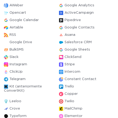
AWeber
Google Analytics
Opencart
ActiveCampaign
Google Calendar
Pipedrive
Airtable
Google Contacts
RSS
Asana
Google Drive
Salesforce CRM
BulkSMS
Google Sheets
Slack
ClickSend
Instagram
Stripe
ClickUp
Intercom
Telegram
Constant Contact
Kit (anteriormente
Trello
ConvertKit)
Copper
Leeloo
Twilio
Crove
MailChimp
Typeform
Elementor