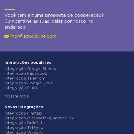
Você tem alguma proposta de cooperação?
Compartilhe as suas ideias connosco no
endereço:
igor@apix-drive.com
Integrações populares
Integração Google Sheets
Integração Facebook
Integração Telegram
Integração Google Drive
Integração Slack
Integração MailChimp
Mostre mais
Integração Gmail
Integração Trello
Integração ClickUp
Novas integrações
Integração Airtable
Integração Finmap
Integração Google Contacts
Integração Microsoft Dynamics 365
Integração OpenAI (ChatGPT)
Integração BulkGate
Integração Instagram
Integração TxtSync
Integração ActiveCampaign
Integração Wire2Air