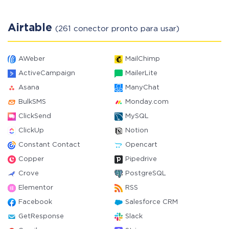
Airtable
(261 conector pronto para usar)
AWeber
MailChimp
ActiveCampaign
MailerLite
Asana
ManyChat
BulkSMS
Monday.com
ClickSend
MySQL
ClickUp
Notion
Constant Contact
Opencart
Copper
Pipedrive
Crove
PostgreSQL
Elementor
RSS
Facebook
Salesforce CRM
GetResponse
Slack