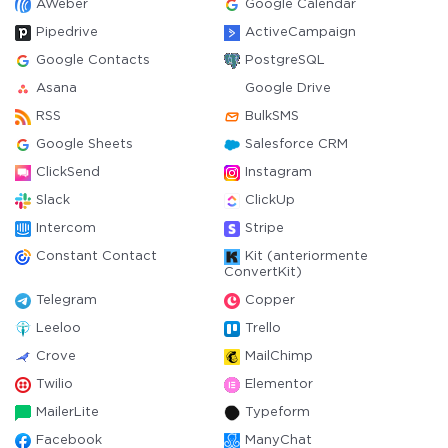
AWeber
Google Calendar
Pipedrive
ActiveCampaign
Google Contacts
PostgreSQL
Asana
Google Drive
RSS
BulkSMS
Google Sheets
Salesforce CRM
ClickSend
Instagram
Slack
ClickUp
Intercom
Stripe
Constant Contact
Kit (anteriormente
ConvertKit)
Telegram
Copper
Leeloo
Trello
Crove
MailChimp
Twilio
Elementor
MailerLite
Typeform
Facebook
ManyChat