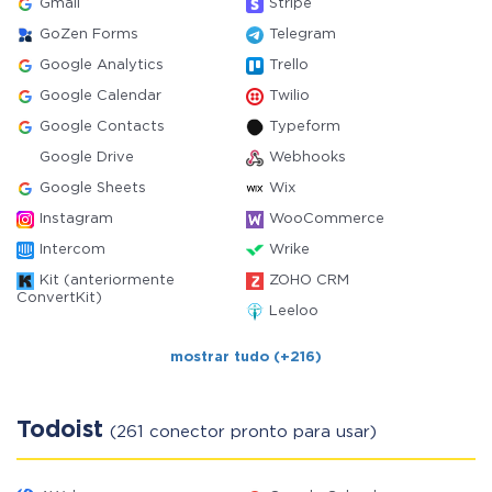
Gmail
Stripe
GoZen Forms
Telegram
Google Analytics
Trello
Google Calendar
Twilio
Google Contacts
Typeform
Google Drive
Webhooks
Google Sheets
Wix
Instagram
WooCommerce
Intercom
Wrike
Kit (anteriormente
ZOHO CRM
ConvertKit)
Leeloo
mostrar tudo (+216)
Todoist
(261 conector pronto para usar)