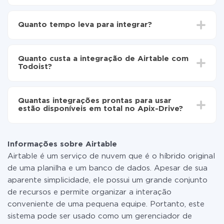
Para começar é preciso
registar-se no ApiX-Drive
Escolha quais dados transferir de Airtable para
Quanto tempo leva para integrar?
Todoist
Ative a atualização automática
Dependendo do sistema com o qual você vai integrar,
Agora os dados serão transferidos
o tempo de configuração pode variar e estar entre 5 e
automaticamente de Airtable para Todoist
Quanto custa a integração de Airtable com
30 minutos. Em média, a configuração leva de 10 a 15
Todoist?
minutos.
Não é preciso pagar nada pela integração em si, e
todas as funcionalidades estão disponíveis em todas
Quantas integrações prontas para usar
as tarifas. Você paga apenas pela quantidade de
estão disponíveis em total no Apix-Drive?
dados que é realmente transferida de um de seus
sistemas para outro por meio do nosso serviço. Se
No momento, temos prontas para usar296 +
você tem uma pequena quantidade de dados por mês,
integrações, além de Airtable e Todoist
pode usar com segurança um plano de tarifa gratuita
Informações sobre Airtable
ou mudar para um de pago, se necessário. Mais
Airtable é um serviço de nuvem que é o híbrido original
detalhes sobre
tarifas
.
de uma planilha e um banco de dados. Apesar de sua
aparente simplicidade, ele possui um grande conjunto
de recursos e permite organizar a interação
conveniente de uma pequena equipe. Portanto, este
sistema pode ser usado como um gerenciador de