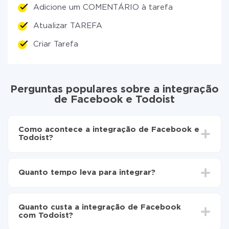
Adicione um COMENTÁRIO à tarefa
Atualizar TAREFA
Criar Tarefa
Perguntas populares sobre a integração
de Facebook e Todoist
Como acontece a integração de Facebook e
Todoist?
Para começar é preciso
registar-se no ApiX-Drive
Escolha quais dados transferir de Facebook para
Quanto tempo leva para integrar?
Todoist
Ative a atualização automática
Dependendo do sistema com o qual você vai integrar,
Agora os dados serão transferidos
o tempo de configuração pode variar e estar entre 5 e
automaticamente de Facebook para Todoist
Quanto custa a integração de Facebook
30 minutos. Em média, a configuração leva de 10 a 15
com Todoist?
minutos.