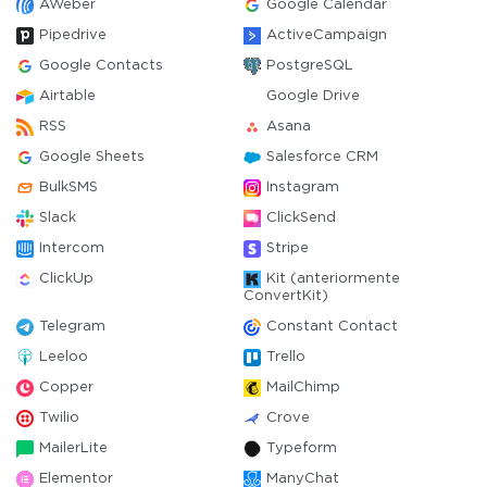
AWeber
Google Calendar
Pipedrive
ActiveCampaign
Google Contacts
PostgreSQL
Airtable
Google Drive
RSS
Asana
Google Sheets
Salesforce CRM
BulkSMS
Instagram
Slack
ClickSend
Intercom
Stripe
ClickUp
Kit (anteriormente
ConvertKit)
Telegram
Constant Contact
Leeloo
Trello
Copper
MailChimp
Twilio
Crove
MailerLite
Typeform
Elementor
ManyChat