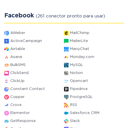
Facebook
(261 conector pronto para usar)
AWeber
MailChimp
ActiveCampaign
MailerLite
Airtable
ManyChat
Asana
Monday.com
BulkSMS
MySQL
ClickSend
Notion
ClickUp
Opencart
Constant Contact
Pipedrive
Copper
PostgreSQL
Crove
RSS
Elementor
Salesforce CRM
GetResponse
Slack