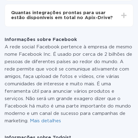
Não é preciso pagar nada pela integração em si, e
todas as funcionalidades estão disponíveis em todas
Quantas integrações prontas para usar
as tarifas. Você paga apenas pela quantidade de
estão disponíveis em total no Apix-Drive?
dados que é realmente transferida de um de seus
sistemas para outro por meio do nosso serviço. Se
No momento, temos prontas para usar296 +
você tem uma pequena quantidade de dados por mês,
integrações, além de Facebook e Todoist
pode usar com segurança um plano de tarifa gratuita
Informações sobre Facebook
ou mudar para um de pago, se necessário. Mais
A rede social Facebook pertence à empresa de mesmo
detalhes sobre
tarifas
.
nome Facebook Inc. É usado por cerca de 2 bilhões de
pessoas de diferentes países ao redor do mundo. A
rede permite que você se comunique ativamente com
amigos, faça upload de fotos e vídeos, crie várias
comunidades de interesse e muito mais. É uma
ferramenta útil para anunciar vários produtos e
serviços. Não será um grande exagero dizer que o
Facebook há muito é uma parte importante do mundo
moderno e um canal de sucesso para campanhas de
marketing.
Mais detalhes
Informações sobre Todoist