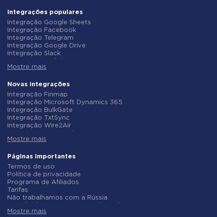
Integrações populares
Integração Google Sheets
Integração Facebook
Integração Telegram
Integração Google Drive
Integração Slack
Integração MailChimp
Mostre mais
Integração Gmail
Integração Trello
Integração ClickUp
Novas integrações
Integração Airtable
Integração Finmap
Integração Google Contacts
Integração Microsoft Dynamics 365
Integração OpenAI (ChatGPT)
Integração BulkGate
Integração Instagram
Integração TxtSync
Integração ActiveCampaign
Integração Wire2Air
Integração Typeform
Integração Corezoid
Integração Salesforce CRM
Mostre mais
Integração Infobip
Integração Monday.com
Integração Instasent
Integração Notion
Integração AtomPark
Páginas importantes
Integração Stripe
Integração TXTImpact
Termos de uso
Integração AWeber
Integração Campaign Monitor
Política de privacidade
Integração Asana
Integração CM.com
Programa de Afiliados
Integração ZOHO CRM
Integração D7 Networks
Tarifas
Integração Webhooks
Integração SMS.to
Não trabalhamos com a Rússia
Integração GetResponse
Integração SMSGlobal
Acordo de Processamento de Dados
Integração WooCommerce
Integração Textlocal
Mostre mais
Politica de reembolso
Integração Pipedrive