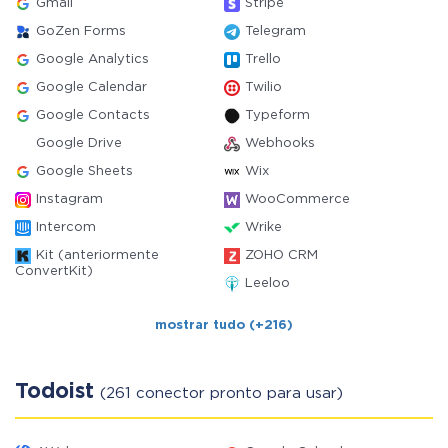
Gmail
Stripe
GoZen Forms
Telegram
Google Analytics
Trello
Google Calendar
Twilio
Google Contacts
Typeform
Google Drive
Webhooks
Google Sheets
Wix
Instagram
WooCommerce
Intercom
Wrike
Kit (anteriormente
ZOHO CRM
ConvertKit)
Leeloo
mostrar tudo (+216)
Todoist
(261 conector pronto para usar)