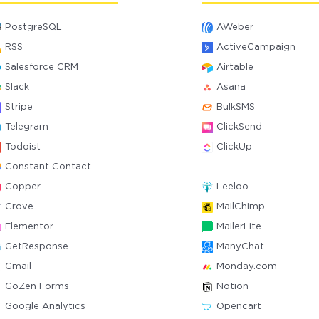
PostgreSQL
AWeber
RSS
ActiveCampaign
Salesforce CRM
Airtable
Slack
Asana
Stripe
BulkSMS
Telegram
ClickSend
Todoist
ClickUp
Constant Contact
Copper
Leeloo
Crove
MailChimp
Elementor
MailerLite
GetResponse
ManyChat
Gmail
Monday.com
GoZen Forms
Notion
Google Analytics
Opencart