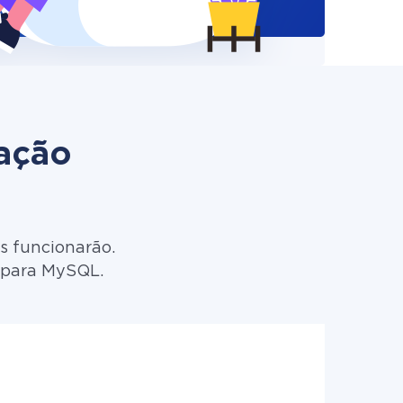
zação
s funcionarão.
k para MySQL.