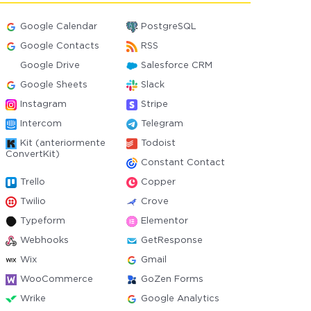
Google Calendar
PostgreSQL
Google Contacts
RSS
Google Drive
Salesforce CRM
Google Sheets
Slack
Instagram
Stripe
Intercom
Telegram
Kit (anteriormente
Todoist
ConvertKit)
Constant Contact
Trello
Copper
Twilio
Crove
Typeform
Elementor
Webhooks
GetResponse
Wix
Gmail
WooCommerce
GoZen Forms
Wrike
Google Analytics