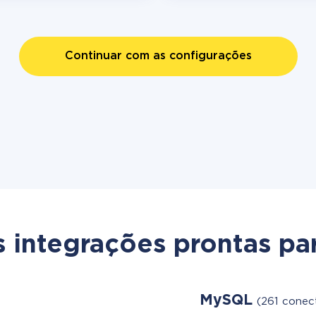
Continuar com as configurações
s integrações prontas par
MySQL
(261 conec