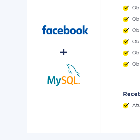
Ob
Obt
Obt
Ob
Ob
Ob
Recet
Atu