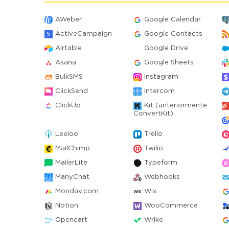
AWeber
Google Calendar
ActiveCampaign
Google Contacts
Airtable
Google Drive
Asana
Google Sheets
BulkSMS
Instagram
ClickSend
Intercom
ClickUp
Kit (anteriormente
ConvertKit)
Leeloo
Trello
MailChimp
Twilio
MailerLite
Typeform
ManyChat
Webhooks
Monday.com
Wix
Notion
WooCommerce
Opencart
Wrike