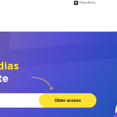
Pipedrive
dias
te
Obter acesso