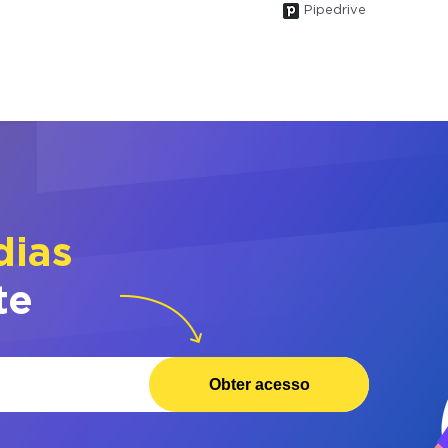
Pipedrive
dias
te
Obter acesso