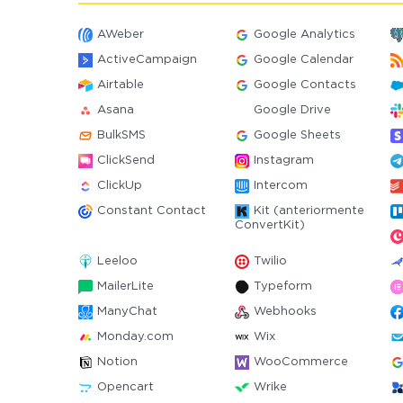
AWeber
Google Analytics
ActiveCampaign
Google Calendar
Airtable
Google Contacts
Asana
Google Drive
BulkSMS
Google Sheets
ClickSend
Instagram
ClickUp
Intercom
Constant Contact
Kit (anteriormente
ConvertKit)
Leeloo
Twilio
MailerLite
Typeform
ManyChat
Webhooks
Monday.com
Wix
Notion
WooCommerce
Opencart
Wrike