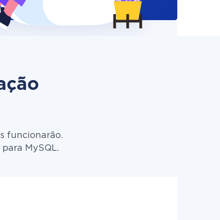
zação
s funcionarão.
p para MySQL.