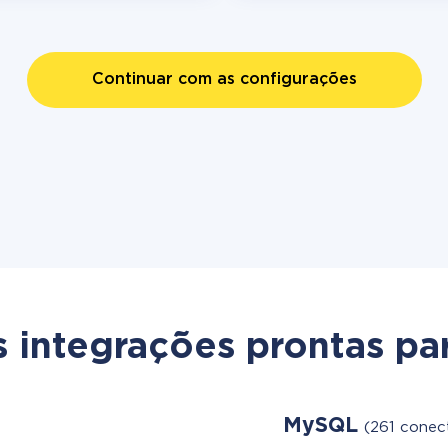
Continuar com as configurações
s integrações prontas par
MySQL
(261 conec