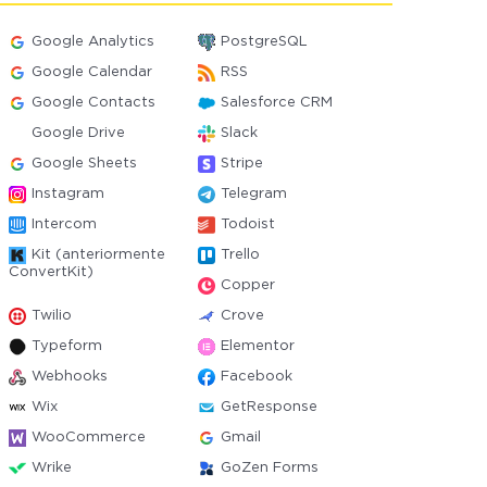
Google Analytics
PostgreSQL
Google Calendar
RSS
Google Contacts
Salesforce CRM
Google Drive
Slack
Google Sheets
Stripe
Instagram
Telegram
Intercom
Todoist
Kit (anteriormente
Trello
ConvertKit)
Copper
Twilio
Crove
Typeform
Elementor
Webhooks
Facebook
Wix
GetResponse
WooCommerce
Gmail
Wrike
GoZen Forms