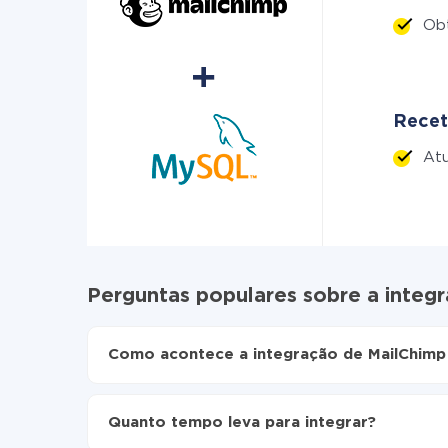
Ob
Recet
Atu
Perguntas populares sobre a inte
Como acontece a integração de MailChim
Para começar é preciso
registar-se no ApiX-Dr
Escolha quais dados transferir de MailChimp 
Quanto tempo leva para integrar?
Ative a atualização automática
Agora os dados serão transferidos automati