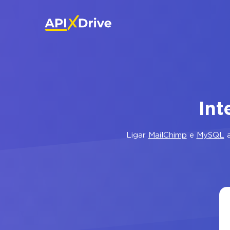
Int
Ligar
MailChimp
e
MySQL
a