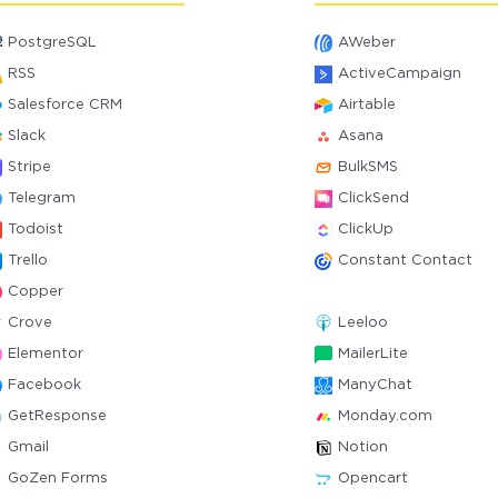
PostgreSQL
AWeber
RSS
ActiveCampaign
Salesforce CRM
Airtable
Slack
Asana
Stripe
BulkSMS
Telegram
ClickSend
Todoist
ClickUp
Trello
Constant Contact
Copper
Crove
Leeloo
Elementor
MailerLite
Facebook
ManyChat
GetResponse
Monday.com
Gmail
Notion
GoZen Forms
Opencart