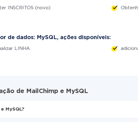
ter INSCRITOS (novo)
Obten
or de dados: MySQL, ações disponíveis:
alizar LINHA
adicion
gração de MailChimp e MySQL
p e MySQL?
ive
para MySQL
camente de MailChimp para MySQL