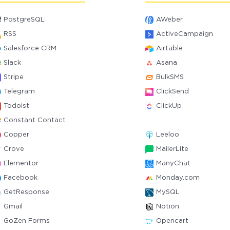
PostgreSQL
AWeber
RSS
ActiveCampaign
Salesforce CRM
Airtable
Slack
Asana
Stripe
BulkSMS
Telegram
ClickSend
Todoist
ClickUp
Constant Contact
Copper
Leeloo
Crove
MailerLite
Elementor
ManyChat
Facebook
Monday.com
GetResponse
MySQL
Gmail
Notion
GoZen Forms
Opencart