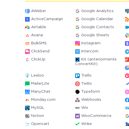
AWeber
Google Analytics
ActiveCampaign
Google Calendar
Airtable
Google Contacts
Asana
Google Sheets
BulkSMS
Instagram
ClickSend
Intercom
ClickUp
Kit (anteriormente
ConvertKit)
Leeloo
Trello
MailerLite
Twilio
ManyChat
Typeform
Monday.com
Webhooks
MySQL
Wix
Notion
WooCommerce
Opencart
Wrike