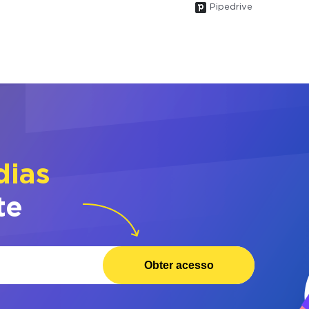
Pipedrive
dias
te
Obter acesso