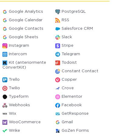
Google Analytics
PostgreSQL
Google Calendar
RSS
Google Contacts
Salesforce CRM
Google Sheets
Slack
Instagram
Stripe
Intercom
Telegram
Kit (anteriormente
Todoist
ConvertKit)
Constant Contact
Trello
Copper
Twilio
Crove
Typeform
Elementor
Webhooks
Facebook
Wix
GetResponse
WooCommerce
Gmail
Wrike
GoZen Forms