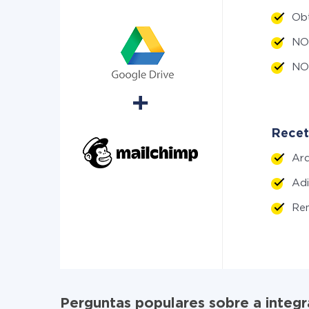
Ob
NO
NO
Recet
Ar
Ad
Re
Perguntas populares sobre a integ