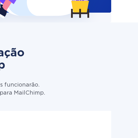
zação
p
s funcionarão.
 para MailChimp.