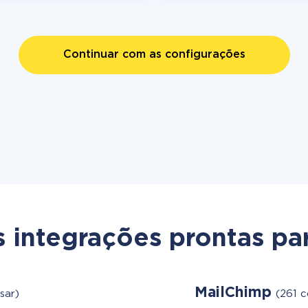
Continuar com as configurações
s integrações prontas par
MailChimp
sar)
(261 c