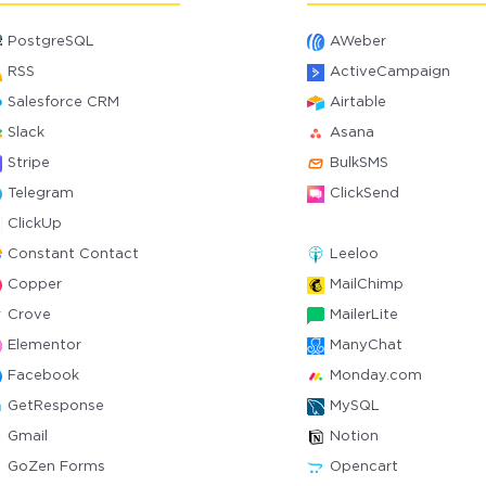
PostgreSQL
AWeber
RSS
ActiveCampaign
Salesforce CRM
Airtable
Slack
Asana
Stripe
BulkSMS
Telegram
ClickSend
ClickUp
Constant Contact
Leeloo
Copper
MailChimp
Crove
MailerLite
Elementor
ManyChat
Facebook
Monday.com
GetResponse
MySQL
Gmail
Notion
GoZen Forms
Opencart