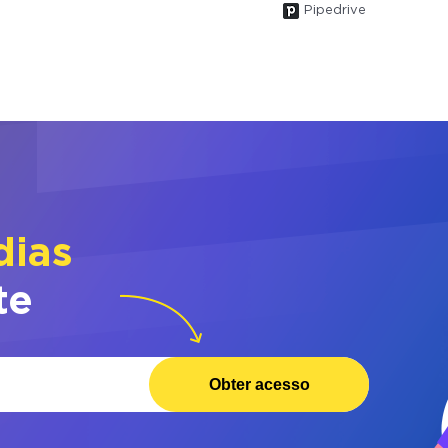
Pipedrive
dias
te
Obter acesso