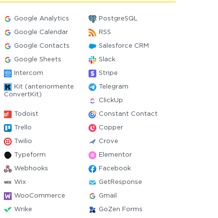
Google Analytics
PostgreSQL
Google Calendar
RSS
Google Contacts
Salesforce CRM
Google Sheets
Slack
Intercom
Stripe
Kit (anteriormente
Telegram
ConvertKit)
ClickUp
Todoist
Constant Contact
Trello
Copper
Twilio
Crove
Typeform
Elementor
Webhooks
Facebook
Wix
GetResponse
WooCommerce
Gmail
Wrike
GoZen Forms