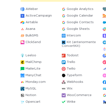
AWeber
Google Analytics
ActiveCampaign
Google Calendar
Airtable
Google Contacts
Asana
Google Sheets
BulkSMS
Intercom
ClickSend
Kit (anteriormente
ConvertKit)
Leeloo
Todoist
MailChimp
Trello
MailerLite
Twilio
ManyChat
Typeform
Monday.com
Webhooks
MySQL
Wix
Notion
WooCommerce
Opencart
Wrike