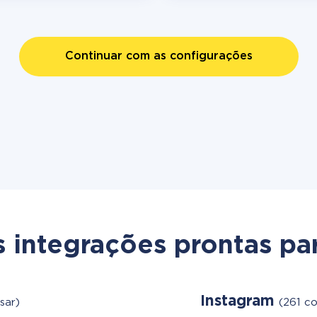
Continuar com as configurações
s integrações prontas par
Instagram
sar)
(261 c