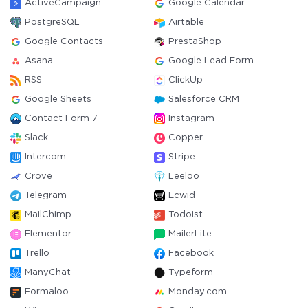
ActiveCampaign
Google Calendar
PostgreSQL
Airtable
Google Contacts
PrestaShop
Asana
Google Lead Form
RSS
ClickUp
Google Sheets
Salesforce CRM
Contact Form 7
Instagram
Slack
Copper
Intercom
Stripe
Crove
Leeloo
Telegram
Ecwid
MailChimp
Todoist
Elementor
MailerLite
Trello
Facebook
ManyChat
Typeform
Formaloo
Monday.com