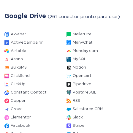
Google Drive
(261 conector pronto para usar)
AWeber
MailerLite
ActiveCampaign
ManyChat
Airtable
Monday.com
Asana
MySQL
BulkSMS
Notion
ClickSend
Opencart
ClickUp
Pipedrive
Constant Contact
PostgreSQL
Copper
RSS
Crove
Salesforce CRM
Elementor
Slack
Facebook
Stripe