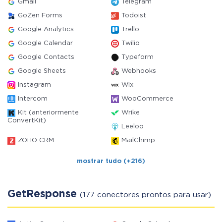
Gmail
Telegram
GoZen Forms
Todoist
Google Analytics
Trello
Google Calendar
Twilio
Google Contacts
Typeform
Google Sheets
Webhooks
Instagram
Wix
Intercom
WooCommerce
Kit (anteriormente
Wrike
ConvertKit)
Leeloo
ZOHO CRM
MailChimp
mostrar tudo (+216)
GetResponse
(177 conectores prontos para usar)