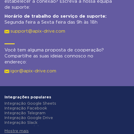
estabelecer a conexão? Escreva à nossa equipa
de suporte:
Horário de trabalho do serviço de suporte:
Segunda feira a Sexta feira das 9h às 18h
support@apix-drive.com
Você tem alguma proposta de cooperação?
Compartilhe as suas ideias connosco no
endereço:
igor@apix-drive.com
Integrações populares
Integração Google Sheets
Integração Facebook
Integração Telegram
Integração Google Drive
Integração Slack
Integração MailChimp
Mostre mais
Integração Gmail