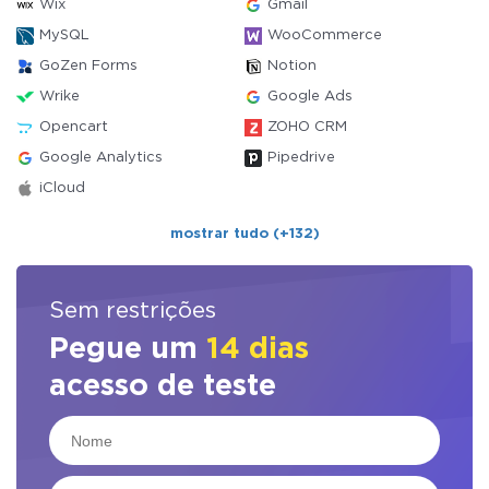
Wix
Gmail
MySQL
WooCommerce
GoZen Forms
Notion
Wrike
Google Ads
Opencart
ZOHO CRM
Google Analytics
Pipedrive
iCloud
mostrar tudo (+132)
Sem restrições
Pegue um
14 dias
acesso de teste