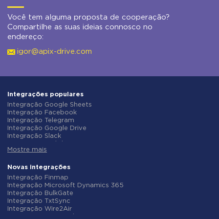
Você tem alguma proposta de cooperação?
Compartilhe as suas ideias connosco no
endereço:
igor@apix-drive.com
Integrações populares
Integração Google Sheets
Integração Facebook
Integração Telegram
Integração Google Drive
Integração Slack
Integração MailChimp
Mostre mais
Integração Gmail
Integração Trello
Integração ClickUp
Novas integrações
Integração Airtable
Integração Finmap
Integração Google Contacts
Integração Microsoft Dynamics 365
Integração OpenAI (ChatGPT)
Integração BulkGate
Integração Instagram
Integração TxtSync
Integração ActiveCampaign
Integração Wire2Air
Integração Typeform
Integração Corezoid