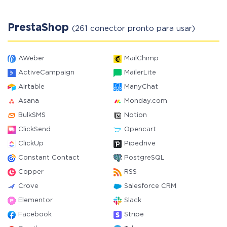
PrestaShop
(261 conector pronto para usar)
AWeber
MailChimp
ActiveCampaign
MailerLite
Airtable
ManyChat
Asana
Monday.com
BulkSMS
Notion
ClickSend
Opencart
ClickUp
Pipedrive
Constant Contact
PostgreSQL
Copper
RSS
Crove
Salesforce CRM
Elementor
Slack
Facebook
Stripe