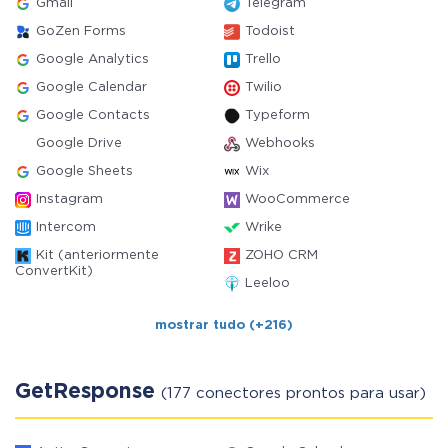
Gmail
Telegram
GoZen Forms
Todoist
Google Analytics
Trello
Google Calendar
Twilio
Google Contacts
Typeform
Google Drive
Webhooks
Google Sheets
Wix
Instagram
WooCommerce
Intercom
Wrike
Kit (anteriormente
ZOHO CRM
ConvertKit)
Leeloo
mostrar tudo (+216)
GetResponse
(177 conectores prontos para usar)