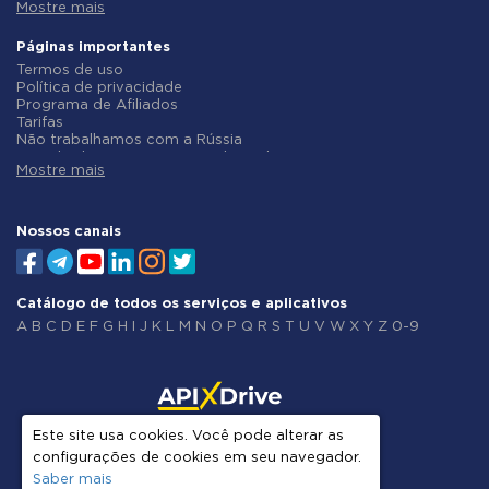
Integração Salesforce CRM
Mostre mais
Integração Infobip
Integração Monday.com
Integração Instasent
Integração Notion
Integração AtomPark
Páginas importantes
Integração Stripe
Integração TXTImpact
Termos de uso
Integração AWeber
Integração Campaign Monitor
Política de privacidade
Integração Asana
Integração CM.com
Programa de Afiliados
Integração ZOHO CRM
Integração D7 Networks
Tarifas
Integração Webhooks
Integração SMS.to
Não trabalhamos com a Rússia
Integração GetResponse
Integração SMSGlobal
Acordo de Processamento de Dados
Integração WooCommerce
Integração Textlocal
Mostre mais
Politica de reembolso
Integração Pipedrive
Integração ShoutOUT
Desenvolvimento individual
Integração Google Calendar
Integração Apifonica
Condições do programa de afiliados
Integração Opencart
Integração SMSAPI
Sobre nós
Nossos canais
Integração Todoist
Integração Smsmode
Integração Kit (anteriormente ConvertKit)
Integração Wrike
Integração Wix
Integração Constant Contact
Integração Crove
Integração Intercom
Integração ClickSend
Catálogo de todos os serviços e aplicativos
Integração Elementor
Integração RSS
Integração BulkSMS
A
B
C
D
E
F
G
H
I
J
K
L
M
N
O
P
Q
R
S
T
U
V
W
X
Y
Z
0-9
Integração MailerLite
Integração ManyChat
Integração Google Analytics
Integração Twilio
Integração Leeloo
Integração Copper
Integração PostgreSQL
Este site usa cookies. Você pode alterar as
support@apix-drive.com
Integração GoZen Forms
configurações de cookies em seu navegador.
Integração MySQL
Estonia, Harju maakond,
Saber mais
Integração Google Ads
Kuusalu vald, Pudisoo küla,