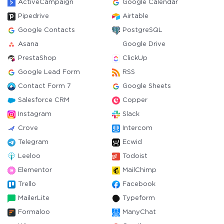
ActiveCampaign
Google Calendar
Pipedrive
Airtable
Google Contacts
PostgreSQL
Asana
Google Drive
PrestaShop
ClickUp
Google Lead Form
RSS
Contact Form 7
Google Sheets
Salesforce CRM
Copper
Instagram
Slack
Crove
Intercom
Telegram
Ecwid
Leeloo
Todoist
Elementor
MailChimp
Trello
Facebook
MailerLite
Typeform
Formaloo
ManyChat