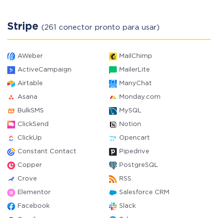
Stripe
(261 conector pronto para usar)
AWeber
MailChimp
ActiveCampaign
MailerLite
Airtable
ManyChat
Asana
Monday.com
BulkSMS
MySQL
ClickSend
Notion
ClickUp
Opencart
Constant Contact
Pipedrive
Copper
PostgreSQL
Crove
RSS
Elementor
Salesforce CRM
Facebook
Slack