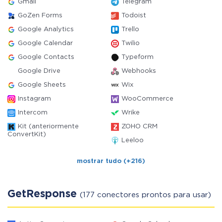
Gmail
Telegram
GoZen Forms
Todoist
Google Analytics
Trello
Google Calendar
Twilio
Google Contacts
Typeform
Google Drive
Webhooks
Google Sheets
Wix
Instagram
WooCommerce
Intercom
Wrike
Kit (anteriormente
ZOHO CRM
ConvertKit)
Leeloo
mostrar tudo (+216)
GetResponse
(177 conectores prontos para usar)