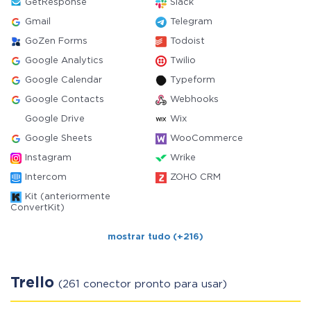
GetResponse
Slack
Gmail
Telegram
GoZen Forms
Todoist
Google Analytics
Twilio
Google Calendar
Typeform
Google Contacts
Webhooks
Google Drive
Wix
Google Sheets
WooCommerce
Instagram
Wrike
Intercom
ZOHO CRM
Kit (anteriormente
ConvertKit)
mostrar tudo (+216)
Trello
(261 conector pronto para usar)