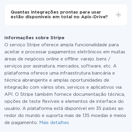
Não é preciso pagar nada pela integração em si, e
todas as funcionalidades estão disponíveis em todas
Quantas integrações prontas para usar
as tarifas. Você paga apenas pela quantidade de
estão disponíveis em total no Apix-Drive?
dados que é realmente transferida de um de seus
sistemas para outro por meio do nosso serviço. Se
No momento, temos prontas para usar296 +
você tem uma pequena quantidade de dados por mês,
integrações, além de Stripe e Trello
pode usar com segurança um plano de tarifa gratuita
Informações sobre Stripe
ou mudar para um de pago, se necessário. Mais
O serviço Stripe oferece ampla funcionalidade para
detalhes sobre
tarifas
.
aceitar e processar pagamentos eletrônicos em muitas
áreas de negócios online e offline: varejo, bens /
serviços por assinatura, mercados, software, etc. A
plataforma oferece uma infraestrutura bancária e
técnica abrangente e amplas oportunidades de
integração com vários sites, serviços e aplicativos via
API. O Stripe também fornece documentação técnica,
opções de teste flexíveis e elementos de interface do
usuário. A plataforma está disponível em 35 países ao
redor do mundo e suporta mais de 135 moedas e meios
de pagamento.
Mais detalhes