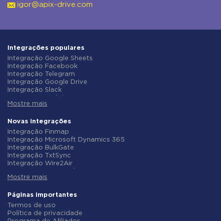
igor@apix-drive.com
Integrações populares
Integração Google Sheets
Integração Facebook
Integração Telegram
Integração Google Drive
Integração Slack
Integração MailChimp
Mostre mais
Integração Gmail
Integração Trello
Integração ClickUp
Novas integrações
Integração Airtable
Integração Finmap
Integração Google Contacts
Integração Microsoft Dynamics 365
Integração OpenAI (ChatGPT)
Integração BulkGate
Integração Instagram
Integração TxtSync
Integração ActiveCampaign
Integração Wire2Air
Integração Typeform
Integração Corezoid
Integração Salesforce CRM
Mostre mais
Integração Infobip
Integração Monday.com
Integração Instasent
Integração Notion
Integração AtomPark
Páginas importantes
Integração Stripe
Integração TXTImpact
Termos de uso
Integração AWeber
Integração Campaign Monitor
Política de privacidade
Integração Asana
Integração CM.com