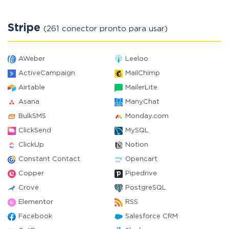
Stripe
(261 conector pronto para usar)
AWeber
Leeloo
ActiveCampaign
MailChimp
Airtable
MailerLite
Asana
ManyChat
BulkSMS
Monday.com
ClickSend
MySQL
ClickUp
Notion
Constant Contact
Opencart
Copper
Pipedrive
Crove
PostgreSQL
Elementor
RSS
Facebook
Salesforce CRM