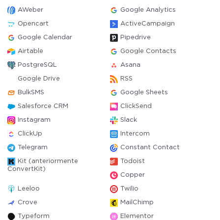
AWeber
Google Analytics
Opencart
ActiveCampaign
Google Calendar
Pipedrive
Airtable
Google Contacts
PostgreSQL
Asana
Google Drive
RSS
BulkSMS
Google Sheets
Salesforce CRM
ClickSend
Instagram
Slack
ClickUp
Intercom
Telegram
Constant Contact
Kit (anteriormente
Todoist
ConvertKit)
Copper
Leeloo
Twilio
Crove
MailChimp
Typeform
Elementor