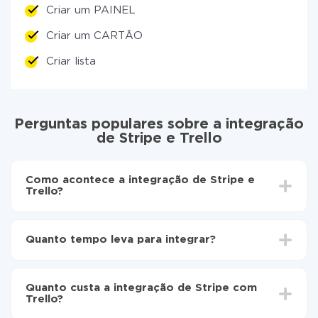
Criar um PAINEL
Criar um CARTÃO
Criar lista
Perguntas populares sobre a integração
de Stripe e Trello
Como acontece a integração de Stripe e
Trello?
Para começar é preciso
registar-se no ApiX-Drive
Escolha quais dados transferir de Stripe para Trello
Quanto tempo leva para integrar?
Ative a atualização automática
Agora os dados serão transferidos
Dependendo do sistema com o qual você vai integrar,
automaticamente de Stripe para Trello
o tempo de configuração pode variar e estar entre 5 e
Quanto custa a integração de Stripe com
30 minutos. Em média, a configuração leva de 10 a 15
Trello?
minutos.