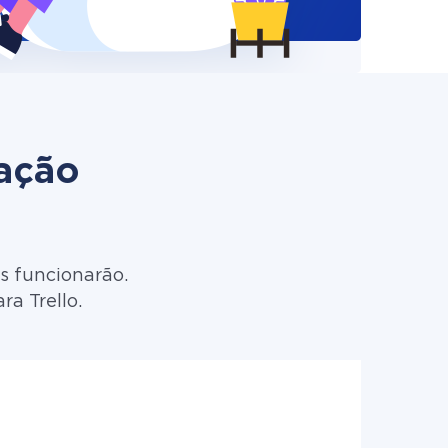
zação
s funcionarão.
a Trello.