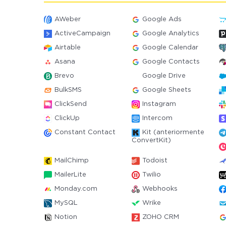
AWeber
Google Ads
ActiveCampaign
Google Analytics
Airtable
Google Calendar
Asana
Google Contacts
Brevo
Google Drive
BulkSMS
Google Sheets
ClickSend
Instagram
ClickUp
Intercom
Constant Contact
Kit (anteriormente
ConvertKit)
MailChimp
Todoist
MailerLite
Twilio
Monday.com
Webhooks
MySQL
Wrike
Notion
ZOHO CRM