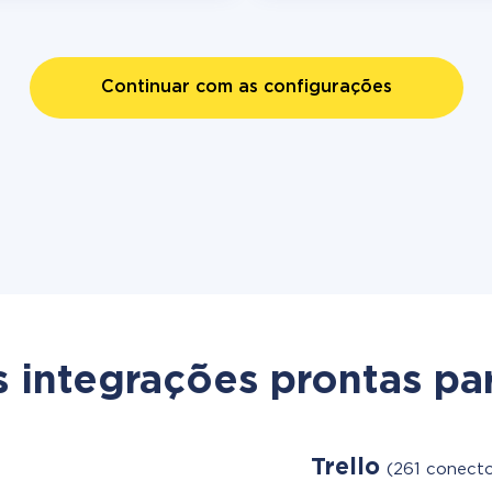
Continuar com as configurações
s integrações prontas par
Trello
(261 conecto