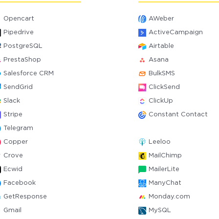
Opencart
AWeber
Pipedrive
ActiveCampaign
PostgreSQL
Airtable
PrestaShop
Asana
Salesforce CRM
BulkSMS
SendGrid
ClickSend
Slack
ClickUp
Stripe
Constant Contact
Telegram
Copper
Leeloo
Crove
MailChimp
Ecwid
MailerLite
Facebook
ManyChat
GetResponse
Monday.com
Gmail
MySQL