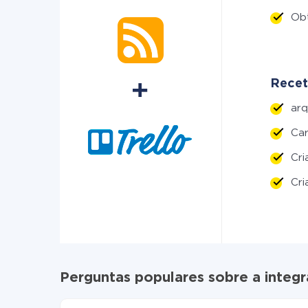
Ob
Receto
ar
Car
Cr
Cri
Perguntas populares sobre a integr