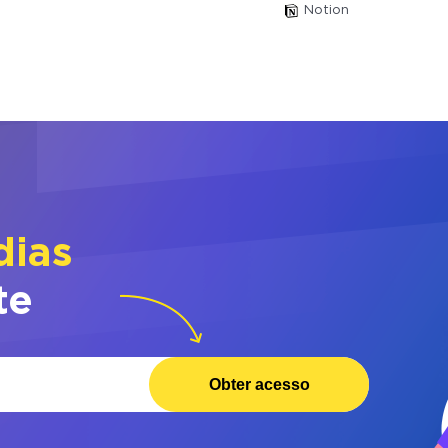
Notion
dias
te
Obter acesso