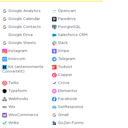
Google Analytics
Opencart
Google Calendar
Pipedrive
Google Contacts
PostgreSQL
Google Drive
Salesforce CRM
Google Sheets
Slack
Instagram
Stripe
Intercom
Telegram
Kit (anteriormente
Todoist
ConvertKit)
Copper
Twilio
Crove
Typeform
Elementor
Webhooks
Facebook
Wix
GetResponse
WooCommerce
Gmail
Wrike
GoZen Forms