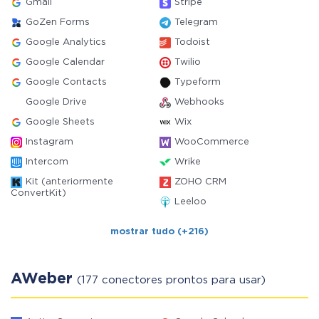
Gmail
Stripe
GoZen Forms
Telegram
Google Analytics
Todoist
Google Calendar
Twilio
Google Contacts
Typeform
Google Drive
Webhooks
Google Sheets
Wix
Instagram
WooCommerce
Intercom
Wrike
Kit (anteriormente
ZOHO CRM
ConvertKit)
Leeloo
mostrar tudo (+216)
AWeber
(177 conectores prontos para usar)