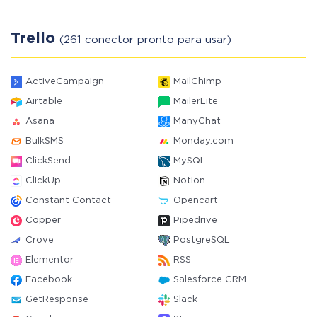
Trello
(261 conector pronto para usar)
ActiveCampaign
MailChimp
Airtable
MailerLite
Asana
ManyChat
BulkSMS
Monday.com
ClickSend
MySQL
ClickUp
Notion
Constant Contact
Opencart
Copper
Pipedrive
Crove
PostgreSQL
Elementor
RSS
Facebook
Salesforce CRM
GetResponse
Slack