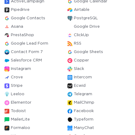
ActiveCampaign
Google Calendar
Pipedrive
Airtable
Google Contacts
PostgreSQL
Asana
Google Drive
PrestaShop
ClickUp
Google Lead Form
RSS
Contact Form 7
Google Sheets
Salesforce CRM
Copper
Instagram
Slack
Crove
Intercom
Stripe
Ecwid
Leeloo
Telegram
Elementor
MailChimp
Todoist
Facebook
MailerLite
Typeform
Formaloo
ManyChat