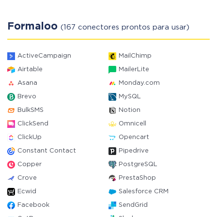
Formaloo
(167 conectores prontos para usar)
ActiveCampaign
MailChimp
Airtable
MailerLite
Asana
Monday.com
Brevo
MySQL
BulkSMS
Notion
ClickSend
Omnicell
ClickUp
Opencart
Constant Contact
Pipedrive
Copper
PostgreSQL
Crove
PrestaShop
Ecwid
Salesforce CRM
Facebook
SendGrid