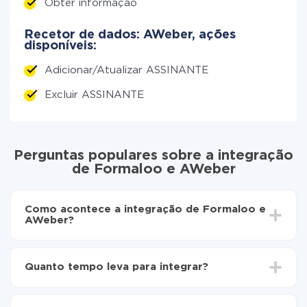
Obter informação
Recetor de dados: AWeber, ações
disponíveis:
Adicionar/Atualizar ASSINANTE
Excluir ASSINANTE
Perguntas populares sobre a integração
de Formaloo e AWeber
Como acontece a integração de Formaloo e
AWeber?
Para começar é preciso
registar-se no ApiX-Drive
Escolha quais dados transferir de Formaloo para
Quanto tempo leva para integrar?
AWeber
Ative a atualização automática
Dependendo do sistema com o qual você vai integrar,
Agora os dados serão transferidos
o tempo de configuração pode variar e estar entre 5 e