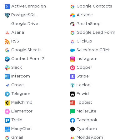
ActiveCampaign
Google Contacts
PostgreSQL
Airtable
Google Drive
PrestaShop
Asana
Google Lead Form
RSS
ClickUp
Google Sheets
Salesforce CRM
Contact Form 7
Instagram
Slack
Copper
Intercom
Stripe
Crove
Leeloo
Telegram
Ecwid
MailChimp
Todoist
Elementor
MailerLite
Trello
Facebook
ManyChat
Typeform
Gmail
Monday.com