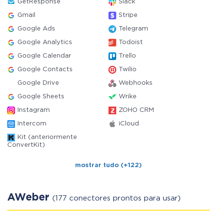
GetResponse
Slack
Gmail
Stripe
Google Ads
Telegram
Google Analytics
Todoist
Google Calendar
Trello
Google Contacts
Twilio
Google Drive
Webhooks
Google Sheets
Wrike
Instagram
ZOHO CRM
Intercom
iCloud
Kit (anteriormente
ConvertKit)
mostrar tudo (+122)
AWeber
(177 conectores prontos para usar)