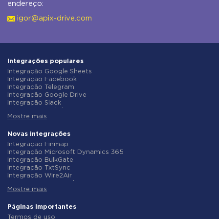
endereço:
igor@apix-drive.com
Integrações populares
Integração Google Sheets
Integração Facebook
Integração Telegram
Integração Google Drive
Integração Slack
Integração MailChimp
Mostre mais
Integração Gmail
Integração Trello
Integração ClickUp
Novas integrações
Integração Airtable
Integração Finmap
Integração Google Contacts
Integração Microsoft Dynamics 365
Integração OpenAI (ChatGPT)
Integração BulkGate
Integração Instagram
Integração TxtSync
Integração ActiveCampaign
Integração Wire2Air
Integração Typeform
Integração Corezoid
Integração Salesforce CRM
Mostre mais
Integração Infobip
Integração Monday.com
Integração Instasent
Integração Notion
Integração AtomPark
Páginas importantes
Integração Stripe
Integração TXTImpact
Termos de uso