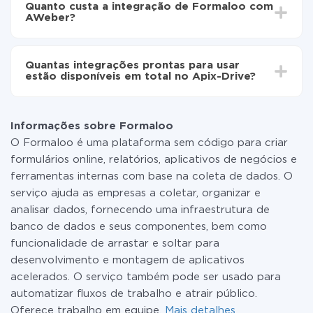
automaticamente de Formaloo para AWeber
Quanto custa a integração de Formaloo com
30 minutos. Em média, a configuração leva de 10 a 15
AWeber?
minutos.
Não é preciso pagar nada pela integração em si, e
todas as funcionalidades estão disponíveis em todas
Quantas integrações prontas para usar
as tarifas. Você paga apenas pela quantidade de
estão disponíveis em total no Apix-Drive?
dados que é realmente transferida de um de seus
sistemas para outro por meio do nosso serviço. Se
No momento, temos prontas para usar296 +
você tem uma pequena quantidade de dados por mês,
integrações, além de Formaloo e AWeber
pode usar com segurança um plano de tarifa gratuita
Informações sobre Formaloo
ou mudar para um de pago, se necessário. Mais
O Formaloo é uma plataforma sem código para criar
detalhes sobre
tarifas
.
formulários online, relatórios, aplicativos de negócios e
ferramentas internas com base na coleta de dados. O
serviço ajuda as empresas a coletar, organizar e
analisar dados, fornecendo uma infraestrutura de
banco de dados e seus componentes, bem como
funcionalidade de arrastar e soltar para
desenvolvimento e montagem de aplicativos
acelerados. O serviço também pode ser usado para
automatizar fluxos de trabalho e atrair público.
Oferece trabalho em equipe.
Mais detalhes