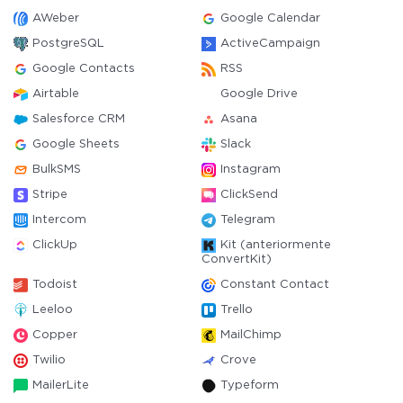
AWeber
Google Calendar
PostgreSQL
ActiveCampaign
Google Contacts
RSS
Airtable
Google Drive
Salesforce CRM
Asana
Google Sheets
Slack
BulkSMS
Instagram
Stripe
ClickSend
Intercom
Telegram
ClickUp
Kit (anteriormente
ConvertKit)
Todoist
Constant Contact
Leeloo
Trello
Copper
MailChimp
Twilio
Crove
MailerLite
Typeform