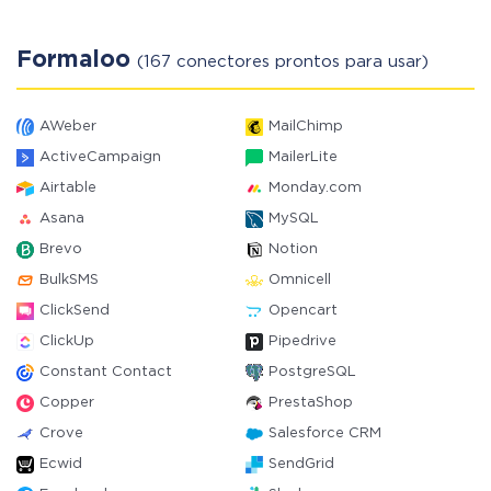
Formaloo
(167 conectores prontos para usar)
AWeber
MailChimp
ActiveCampaign
MailerLite
Airtable
Monday.com
Asana
MySQL
Brevo
Notion
BulkSMS
Omnicell
ClickSend
Opencart
ClickUp
Pipedrive
Constant Contact
PostgreSQL
Copper
PrestaShop
Crove
Salesforce CRM
Ecwid
SendGrid