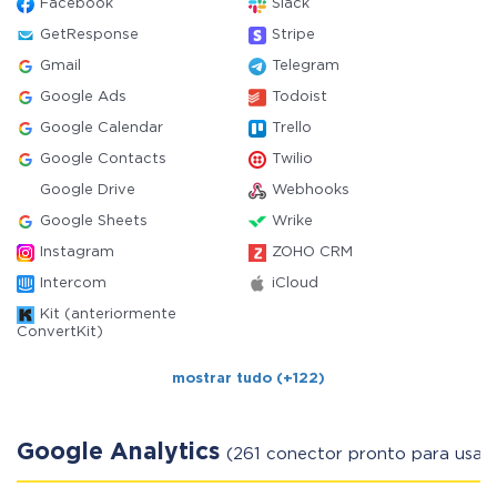
Facebook
Slack
GetResponse
Stripe
Gmail
Telegram
Google Ads
Todoist
Google Calendar
Trello
Google Contacts
Twilio
Google Drive
Webhooks
Google Sheets
Wrike
Instagram
ZOHO CRM
Intercom
iCloud
Kit (anteriormente
ConvertKit)
mostrar tudo (+122)
Google Analytics
(261 conector pronto para usar)