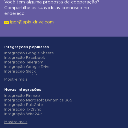
Você tem alguma proposta de cooperação?
Compartilhe as suas ideias connosco no
endereço:
igor@apix-drive.com
Integrações populares
Integração Google Sheets
Integração Facebook
Integração Telegram
Integração Google Drive
Integração Slack
Integração MailChimp
Mostre mais
Integração Gmail
Integração Trello
Integração ClickUp
Novas integrações
Integração Airtable
Integração Finmap
Integração Google Contacts
Integração Microsoft Dynamics 365
Integração OpenAI (ChatGPT)
Integração BulkGate
Integração Instagram
Integração TxtSync
Integração ActiveCampaign
Integração Wire2Air
Integração Typeform
Integração Corezoid
Integração Salesforce CRM
Mostre mais
Integração Infobip
Integração Monday.com
Integração Instasent