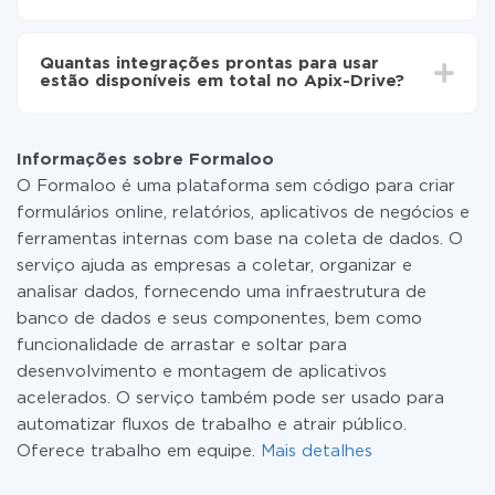
Não é preciso pagar nada pela integração em si, e
todas as funcionalidades estão disponíveis em todas
Quantas integrações prontas para usar
as tarifas. Você paga apenas pela quantidade de
estão disponíveis em total no Apix-Drive?
dados que é realmente transferida de um de seus
sistemas para outro por meio do nosso serviço. Se
No momento, temos prontas para usar296 +
você tem uma pequena quantidade de dados por mês,
integrações, além de Formaloo e PostgreSQL
pode usar com segurança um plano de tarifa gratuita
Informações sobre Formaloo
ou mudar para um de pago, se necessário. Mais
O Formaloo é uma plataforma sem código para criar
detalhes sobre
tarifas
.
formulários online, relatórios, aplicativos de negócios e
ferramentas internas com base na coleta de dados. O
serviço ajuda as empresas a coletar, organizar e
analisar dados, fornecendo uma infraestrutura de
banco de dados e seus componentes, bem como
funcionalidade de arrastar e soltar para
desenvolvimento e montagem de aplicativos
acelerados. O serviço também pode ser usado para
automatizar fluxos de trabalho e atrair público.
Oferece trabalho em equipe.
Mais detalhes