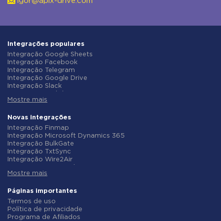
igor@apix-drive.com
Integrações populares
Integração Google Sheets
Integração Facebook
Integração Telegram
Integração Google Drive
Integração Slack
Integração MailChimp
Mostre mais
Integração Gmail
Integração Trello
Integração ClickUp
Novas integrações
Integração Airtable
Integração Finmap
Integração Google Contacts
Integração Microsoft Dynamics 365
Integração OpenAI (ChatGPT)
Integração BulkGate
Integração Instagram
Integração TxtSync
Integração ActiveCampaign
Integração Wire2Air
Integração Typeform
Integração Corezoid
Integração Salesforce CRM
Mostre mais
Integração Infobip
Integração Monday.com
Integração Instasent
Integração Notion
Integração AtomPark
Páginas importantes
Integração Stripe
Integração TXTImpact
Termos de uso
Integração AWeber
Integração Campaign Monitor
Política de privacidade
Integração Asana
Integração CM.com
Programa de Afiliados
Integração ZOHO CRM