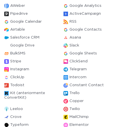
AWeber
Google Analytics
Pipedrive
ActiveCampaign
Google Calendar
RSS
Airtable
Google Contacts
Salesforce CRM
Asana
Google Drive
Slack
BulkSMS
Google Sheets
Stripe
ClickSend
Instagram
Telegram
ClickUp
Intercom
Todoist
Constant Contact
Kit (anteriormente
Trello
ConvertKit)
Copper
Leeloo
Twilio
Crove
MailChimp
Typeform
Elementor