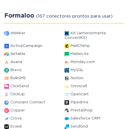
Formaloo
(167 conectores prontos para usar)
AWeber
Kit (anteriormente
ConvertKit)
ActiveCampaign
MailChimp
Airtable
MailerLite
Asana
Monday.com
Brevo
MySQL
BulkSMS
Notion
ClickSend
Omnicell
ClickUp
Opencart
Constant Contact
Pipedrive
Copper
PrestaShop
Crove
Salesforce CRM
Ecwid
SendGrid