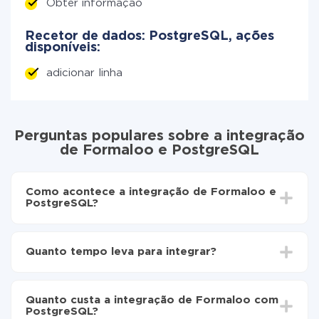
Obter informação
Recetor de dados: PostgreSQL, ações
disponíveis:
adicionar linha
Perguntas populares sobre a integração
de Formaloo e PostgreSQL
Como acontece a integração de Formaloo e
PostgreSQL?
Para começar é preciso
registar-se no ApiX-Drive
Escolha quais dados transferir de Formaloo para
Quanto tempo leva para integrar?
PostgreSQL
Ative a atualização automática
Dependendo do sistema com o qual você vai integrar,
Agora os dados serão transferidos
o tempo de configuração pode variar e estar entre 5 e
automaticamente de Formaloo para PostgreSQL
Quanto custa a integração de Formaloo com
30 minutos. Em média, a configuração leva de 10 a 15
PostgreSQL?
minutos.