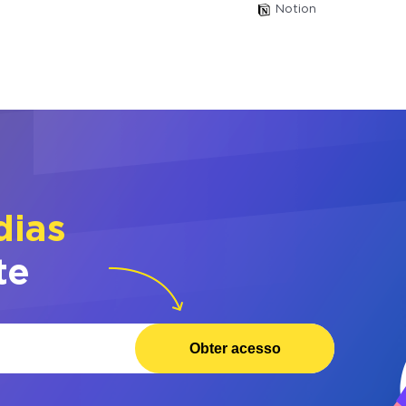
Notion
dias
te
Obter acesso