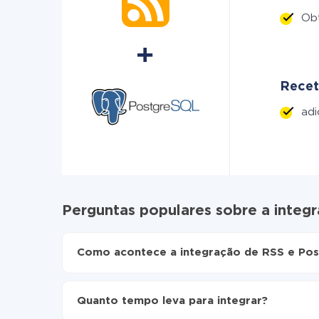
Ob
Recet
adi
Perguntas populares sobre a integ
Como acontece a integração de RSS e Po
Para começar é preciso
registar-se no ApiX-Dr
Escolha quais dados transferir de RSS para P
Quanto tempo leva para integrar?
Ative a atualização automática
Agora os dados serão transferidos automati