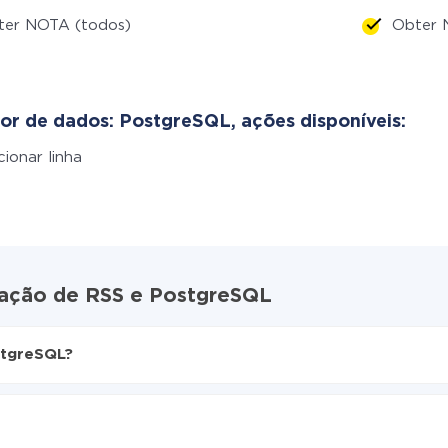
ter NOTA (todos)
Obter 
or de dados: PostgreSQL, ações disponíveis:
cionar linha
ração de RSS e PostgreSQL
stgreSQL?
ive
ostgreSQL
camente de RSS para PostgreSQL