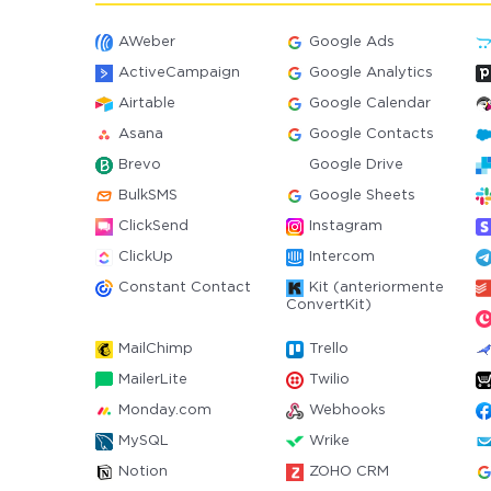
AWeber
Google Ads
ActiveCampaign
Google Analytics
Airtable
Google Calendar
Asana
Google Contacts
Brevo
Google Drive
BulkSMS
Google Sheets
ClickSend
Instagram
ClickUp
Intercom
Constant Contact
Kit (anteriormente
ConvertKit)
MailChimp
Trello
MailerLite
Twilio
Monday.com
Webhooks
MySQL
Wrike
Notion
ZOHO CRM