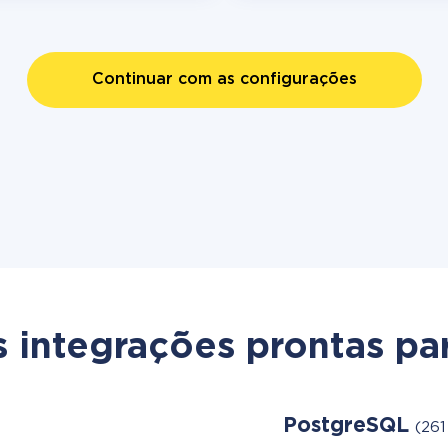
Continuar com as configurações
s integrações prontas par
PostgreSQL
(261