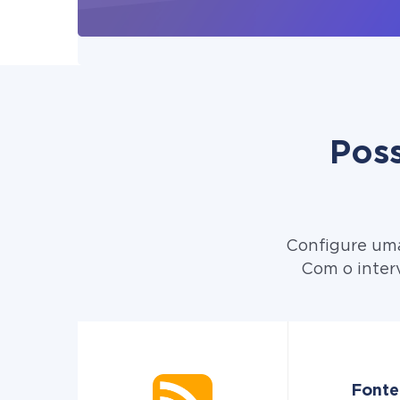
Poss
Configure uma
Com o inter
Fonte