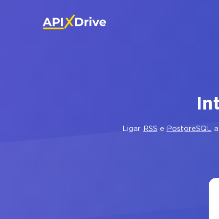
In
Ligar
RSS
e
PostgreSQL
a