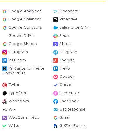
Google Analytics
Opencart
Google Calendar
Pipedrive
Google Contacts
Salesforce CRM
Google Drive
Slack
Google Sheets
Stripe
Instagram
Telegram
Intercom
Todoist
Kit (anteriormente
Trello
ConvertKit)
Copper
Twilio
Crove
Typeform
Elementor
Webhooks
Facebook
Wix
GetResponse
WooCommerce
Gmail
Wrike
GoZen Forms