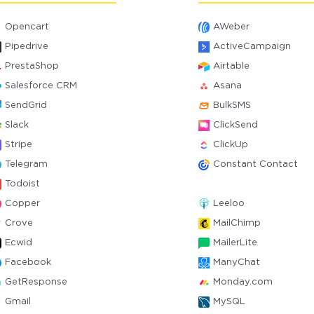
Opencart
AWeber
Pipedrive
ActiveCampaign
PrestaShop
Airtable
Salesforce CRM
Asana
SendGrid
BulkSMS
Slack
ClickSend
Stripe
ClickUp
Telegram
Constant Contact
Todoist
Copper
Leeloo
Crove
MailChimp
Ecwid
MailerLite
Facebook
ManyChat
GetResponse
Monday.com
Gmail
MySQL