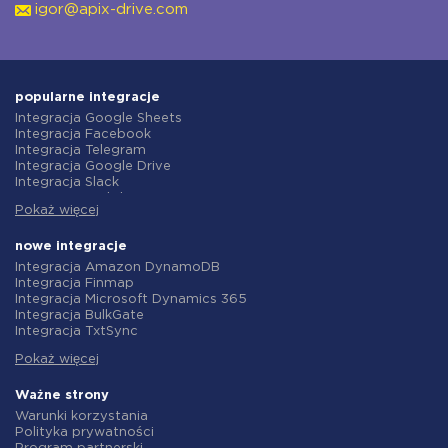
igor@apix-drive.com
popularne integracje
Integracja Google Sheets
Integracja Facebook
Integracja Telegram
Integracja Google Drive
Integracja Slack
Integracja MailChimp
Pokaż więcej
Integracja Gmail
Integracja Trello
Integracja ClickUp
nowe integracje
Integracja Airtable
Integracja Amazon DynamoDB
Integracja Google Contacts
Integracja Finmap
Integracja OpenAI (ChatGPT)
Integracja Microsoft Dynamics 365
Integracja Instagram
Integracja BulkGate
Integracja ActiveCampaign
Integracja TxtSync
Integracja Typeform
Integracja Wire2Air
Integracja Salesforce CRM
Pokaż więcej
Integracja Corezoid
Integracja Monday.com
Integracja Infobip
Integracja Notion
Integracja Instasent
Ważne strony
Integracja Stripe
Integracja AtomPark
Warunki korzystania
Integracja AWeber
Integracja TXTImpact
Polityka prywatności
Integracja Asana
Integracja Campaign Monitor