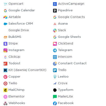
Opencart
ActiveCampaign
Google Calendar
Pipedrive
Airtable
Google Contacts
Salesforce CRM
Asana
Google Drive
Slack
BulkSMS
Google Sheets
Stripe
ClickSend
Instagram
Telegram
ClickUp
Intercom
Todoist
Constant Contact
Kit (dawniej ConvertKit)
Trello
Copper
Leeloo
Twilio
Crove
MailChimp
Typeform
Elementor
MailerLite
Webhooks
Facebook