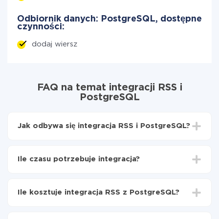
Odbiornik danych: PostgreSQL, dostępne
czynności:
dodaj wiersz
FAQ na temat integracji RSS i
PostgreSQL
Jak odbywa się integracja RSS i PostgreSQL?
Najpierw
zarejestruj się w ApiX-Drive
Wybierz, jakie dane przenieść z RSS do
Ile czasu potrzebuje integracja?
PostgreSQL
Włącz aktualizację
W zależności od systemu, z którym będziesz
Teraz dane będą automatycznie przesyłane z RSS
integrować, czas konfiguracji może się różnić i wynosić
do PostgreSQL
Ile kosztuje integracja RSS z PostgreSQL?
od 5 do 30 minut. Konfiguracja zajmuje średnio 10-15
minut.
Za właśnie integrację nie musisz płacić nic, a cała