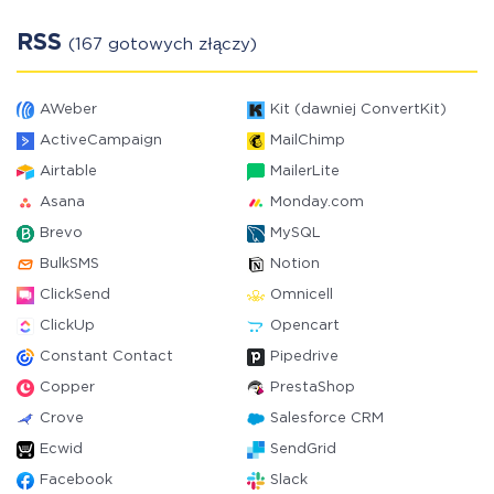
RSS
(167 gotowych złączy)
AWeber
Kit (dawniej ConvertKit)
ActiveCampaign
MailChimp
Airtable
MailerLite
Asana
Monday.com
Brevo
MySQL
BulkSMS
Notion
ClickSend
Omnicell
ClickUp
Opencart
Constant Contact
Pipedrive
Copper
PrestaShop
Crove
Salesforce CRM
Ecwid
SendGrid
Facebook
Slack