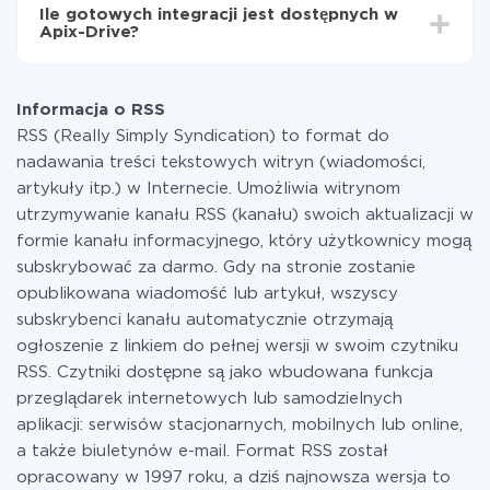
funkcjonalność jest dostępna we wszystkich taryfach.
Ile gotowych integracji jest dostępnych w
Płacisz tylko za ilość danych, która faktycznie jest
Apix-Drive?
przekazywana z jednego z Twoich systemów do
drugiego za pośrednictwem naszej usługi. Jeśli
W tej chwili zakończyliśmy 296+ integracji oprócz RSS
dysponujesz niewielką ilością danych miesięcznie,
i PostgreSQL
możesz bezpiecznie skorzystać z darmowej taryfy lub
Informacja o RSS
w razie potrzeby przełączyć się na płatną. Więcej
RSS (Really Simply Syndication) to format do
informacji o
taryfach
.
nadawania treści tekstowych witryn (wiadomości,
artykuły itp.) w Internecie. Umożliwia witrynom
utrzymywanie kanału RSS (kanału) swoich aktualizacji w
formie kanału informacyjnego, który użytkownicy mogą
subskrybować za darmo. Gdy na stronie zostanie
opublikowana wiadomość lub artykuł, wszyscy
subskrybenci kanału automatycznie otrzymają
ogłoszenie z linkiem do pełnej wersji w swoim czytniku
RSS. Czytniki dostępne są jako wbudowana funkcja
przeglądarek internetowych lub samodzielnych
aplikacji: serwisów stacjonarnych, mobilnych lub online,
a także biuletynów e-mail. Format RSS został
opracowany w 1997 roku, a dziś najnowsza wersja to