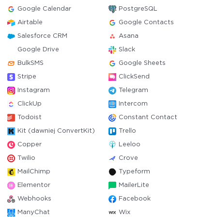
Google Calendar
PostgreSQL
Airtable
Google Contacts
Salesforce CRM
Asana
Google Drive
Slack
BulkSMS
Google Sheets
Stripe
ClickSend
Instagram
Telegram
ClickUp
Intercom
Todoist
Constant Contact
Kit (dawniej ConvertKit)
Trello
Copper
Leeloo
Twilio
Crove
MailChimp
Typeform
Elementor
MailerLite
Webhooks
Facebook
ManyChat
Wix