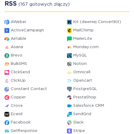
RSS
(167 gotowych złączy)
AWeber
Kit (dawniej ConvertKit)
ActiveCampaign
MailChimp
Airtable
MailerLite
Asana
Monday.com
Brevo
MySQL
BulkSMS
Notion
ClickSend
Omnicell
ClickUp
Opencart
Constant Contact
PostgreSQL
Copper
PrestaShop
Crove
Salesforce CRM
Ecwid
SendGrid
Facebook
Slack
GetResponse
Stripe