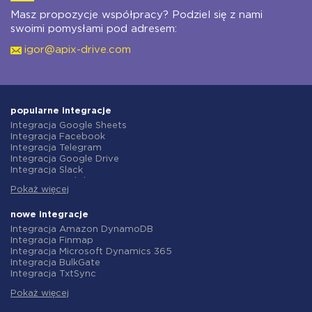
Masz propozycje współpracy? Podziel się z nami
swoimi pomysłami pod adresem:
igor@apix-drive.com
popularne integracje
Integracja Google Sheets
Integracja Facebook
Integracja Telegram
Integracja Google Drive
Integracja Slack
Integracja MailChimp
Pokaż więcej
Integracja Gmail
Integracja Trello
Integracja ClickUp
nowe integracje
Integracja Airtable
Integracja Amazon DynamoDB
Integracja Google Contacts
Integracja Finmap
Integracja OpenAI (ChatGPT)
Integracja Microsoft Dynamics 365
Integracja Instagram
Integracja BulkGate
Integracja ActiveCampaign
Integracja TxtSync
Integracja Typeform
Integracja Wire2Air
Integracja Salesforce CRM
Pokaż więcej
Integracja Corezoid
Integracja Monday.com
Integracja Infobip