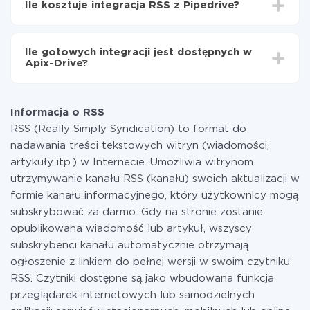
Ile kosztuje integracja RSS z Pipedrive?
od 5 do 30 minut. Konfiguracja zajmuje średnio 10-15
minut.
Za właśnie integrację nie musisz płacić nic, a cała
funkcjonalność jest dostępna we wszystkich taryfach.
Ile gotowych integracji jest dostępnych w
Płacisz tylko za ilość danych, która faktycznie jest
Apix-Drive?
przekazywana z jednego z Twoich systemów do
drugiego za pośrednictwem naszej usługi. Jeśli
W tej chwili zakończyliśmy 296+ integracji oprócz RSS
dysponujesz niewielką ilością danych miesięcznie,
i Pipedrive
możesz bezpiecznie skorzystać z darmowej taryfy lub
Informacja o RSS
w razie potrzeby przełączyć się na płatną. Więcej
RSS (Really Simply Syndication) to format do
informacji o
taryfach
.
nadawania treści tekstowych witryn (wiadomości,
artykuły itp.) w Internecie. Umożliwia witrynom
utrzymywanie kanału RSS (kanału) swoich aktualizacji w
formie kanału informacyjnego, który użytkownicy mogą
subskrybować za darmo. Gdy na stronie zostanie
opublikowana wiadomość lub artykuł, wszyscy
subskrybenci kanału automatycznie otrzymają
ogłoszenie z linkiem do pełnej wersji w swoim czytniku
RSS. Czytniki dostępne są jako wbudowana funkcja
przeglądarek internetowych lub samodzielnych