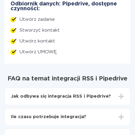
Odbiornik danych: Pipedrive, dostępne
czynności:
Utwórz zadanie
Stworzyć kontakt
Utwórz kontakt
Utwórz UMOWĘ
FAQ na temat integracji RSS i Pipedrive
Jak odbywa się integracja RSS i Pipedrive?
Najpierw
zarejestruj się w ApiX-Drive
Wybierz, jakie dane przenieść z RSS do Pipedrive
Ile czasu potrzebuje integracja?
Włącz aktualizację
Teraz dane będą automatycznie przesyłane z RSS
W zależności od systemu, z którym będziesz
do Pipedrive
integrować, czas konfiguracji może się różnić i wynosić