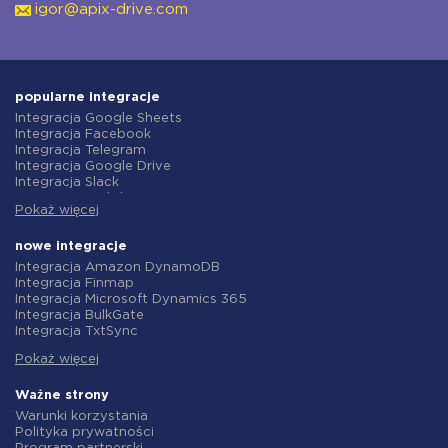
igor@apix-drive.com
popularne integracje
Integracja Google Sheets
Integracja Facebook
Integracja Telegram
Integracja Google Drive
Integracja Slack
Integracja MailChimp
Pokaż więcej
Integracja Gmail
Integracja Trello
Integracja ClickUp
nowe integracje
Integracja Airtable
Integracja Amazon DynamoDB
Integracja Google Contacts
Integracja Finmap
Integracja OpenAI (ChatGPT)
Integracja Microsoft Dynamics 365
Integracja Instagram
Integracja BulkGate
Integracja ActiveCampaign
Integracja TxtSync
Integracja Typeform
Integracja Wire2Air
Integracja Salesforce CRM
Pokaż więcej
Integracja Corezoid
Integracja Monday.com
Integracja Infobip
Integracja Notion
Integracja Instasent
Ważne strony
Integracja Stripe
Integracja AtomPark
Warunki korzystania
Integracja AWeber
Integracja TXTImpact
Polityka prywatności
Integracja Asana
Integracja Campaign Monitor