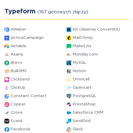
Typeform
(167 gotowych złączy)
AWeber
Kit (dawniej ConvertKit)
ActiveCampaign
MailChimp
Airtable
MailerLite
Asana
Monday.com
Brevo
MySQL
BulkSMS
Notion
ClickSend
Omnicell
ClickUp
Opencart
Constant Contact
PostgreSQL
Copper
PrestaShop
Crove
Salesforce CRM
Ecwid
SendGrid
Facebook
Slack