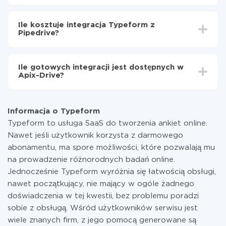
Włącz aktualizację
W zależności od systemu, z którym będziesz
Teraz dane będą automatycznie przesyłane z
integrować, czas konfiguracji może się różnić i wynosić
Typeform do Pipedrive
Ile kosztuje integracja Typeform z
od 5 do 30 minut. Konfiguracja zajmuje średnio 10-15
Pipedrive?
minut.
Za właśnie integrację nie musisz płacić nic, a cała
funkcjonalność jest dostępna we wszystkich taryfach.
Ile gotowych integracji jest dostępnych w
Płacisz tylko za ilość danych, która faktycznie jest
Apix-Drive?
przekazywana z jednego z Twoich systemów do
drugiego za pośrednictwem naszej usługi. Jeśli
W tej chwili zakończyliśmy 296+ integracji oprócz
dysponujesz niewielką ilością danych miesięcznie,
Typeform i Pipedrive
możesz bezpiecznie skorzystać z darmowej taryfy lub
Informacja o Typeform
w razie potrzeby przełączyć się na płatną. Więcej
Typeform to usługa SaaS do tworzenia ankiet online.
informacji o
taryfach
.
Nawet jeśli użytkownik korzysta z darmowego
abonamentu, ma spore możliwości, które pozwalają mu
na prowadzenie różnorodnych badań online.
Jednocześnie Typeform wyróżnia się łatwością obsługi,
nawet początkujący, nie mający w ogóle żadnego
doświadczenia w tej kwestii, bez problemu poradzi
sobie z obsługą. Wśród użytkowników serwisu jest
wiele znanych firm, z jego pomocą generowane są