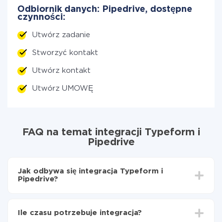
Odbiornik danych: Pipedrive, dostępne
czynności:
Utwórz zadanie
Stworzyć kontakt
Utwórz kontakt
Utwórz UMOWĘ
FAQ na temat integracji Typeform i
Pipedrive
Jak odbywa się integracja Typeform i
Pipedrive?
Najpierw
zarejestruj się w ApiX-Drive
Wybierz, jakie dane przenieść z Typeform do
Ile czasu potrzebuje integracja?
Pipedrive