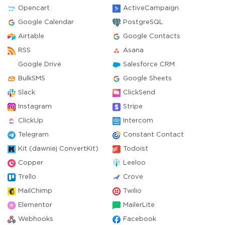
Opencart
ActiveCampaign
Google Calendar
PostgreSQL
Airtable
Google Contacts
RSS
Asana
Google Drive
Salesforce CRM
BulkSMS
Google Sheets
Slack
ClickSend
Instagram
Stripe
ClickUp
Intercom
Telegram
Constant Contact
Kit (dawniej ConvertKit)
Todoist
Copper
Leeloo
Trello
Crove
MailChimp
Twilio
Elementor
MailerLite
Webhooks
Facebook